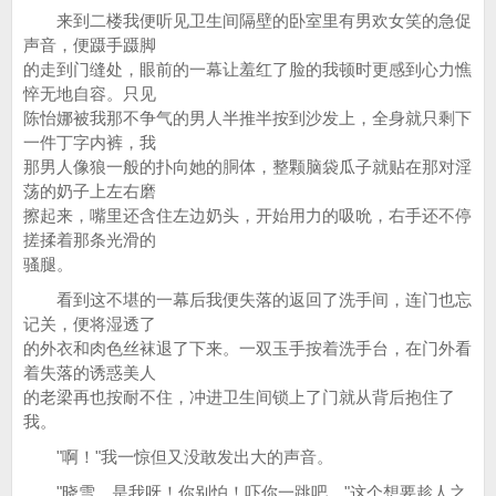
来到二楼我便听见卫生间隔壁的卧室里有男欢女笑的急促
声音，便蹑手蹑脚
的走到门缝处，眼前的一幕让羞红了脸的我顿时更感到心力憔
悴无地自容。只见
陈怡娜被我那不争气的男人半推半按到沙发上，全身就只剩下
一件丁字内裤，我
那男人像狼一般的扑向她的胴体，整颗脑袋瓜子就贴在那对淫
荡的奶子上左右磨
擦起来，嘴里还含住左边奶头，开始用力的吸吮，右手还不停
搓揉着那条光滑的
骚腿。
看到这不堪的一幕后我便失落的返回了洗手间，连门也忘
记关，便将湿透了
的外衣和肉色丝袜退了下来。一双玉手按着洗手台，在门外看
着失落的诱惑美人
的老梁再也按耐不住，冲进卫生间锁上了门就从背后抱住了
我。
"啊！"我一惊但又没敢发出大的声音。
"晓雪，是我呀！你别怕！吓你一跳吧…"这个想要趁人之