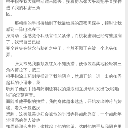
根手指在我大腿根部蹭来蹭去，接着房东张大爷就把手直接伸
进了我的私密三角
区。
那粗糙的手指接触到了我最敏感的茂密黑森林，顿时让我
感到一阵电流在下
身涌动，这感觉令我既害怕又紧张，而桃花蜜洞已经有些湿润
了，我想自己已经
完全迷失在欲念与胁迫之中了，全然不顾正在被一个老头扣
弄。
张大爷见我脸颊发红又不知所措，便假装温柔地轻轻将三
角内裤拉下，把二
根手指涂上药剂便插进了我的阴户，然后开始一进一出的扣弄
起我的小逼来，我
听到了他的手指与药剂还有我的淫液相互搅动时发出"次啦啪
啪"的淫荡声音。
而随着他手指的抽插，我的身体越来越热，开始发出呻吟与娇
喘。老头子显然没
想到，这御姐美少妇会被他的手指弄得如此兴奋，一个如此年
轻漂亮的美人被他
扣弄得那么爽快，这挑起了他的欲望。这时他把手从我阴户里