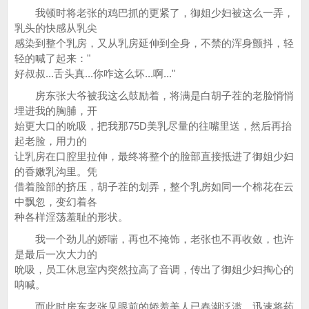
我顿时将老张的鸡巴抓的更紧了，御姐少妇被这么一弄，
乳头的快感从乳尖
感染到整个乳房，又从乳房延伸到全身，不禁的浑身颤抖，轻
轻的喊了起来："
好叔叔...舌头真...你咋这么坏...啊..."
房东张大爷被我这么鼓励着，将满是白胡子茬的老脸悄悄
埋进我的胸脯，开
始更大口的吮吸，把我那75D美乳尽量的往嘴里送，然后再抬
起老脸，用力的
让乳房在口腔里拉伸，最终将整个的脸部直接抵进了御姐少妇
的香嫩乳沟里。凭
借着脸部的挤压，胡子茬的划弄，整个乳房如同一个棉花在云
中飘忽，变幻着各
种各样淫荡羞耻的形状。
我一个劲儿的娇喘，再也不掩饰，老张也不再收敛，也许
是最后一次大力的
吮吸，员工休息室内突然拉高了音调，传出了御姐少妇掏心的
呐喊。
而此时房东老张见眼前的娇羞美人已春潮泛滥，迅速将药