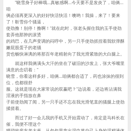
"晓雪身子好棒哦...真敏感啊...今天要不是发炎了，咱俩...
咱
俩必须再更深入的好好快活快活！噢哟！我操，来了！要来
了！靳雪你个骚逼，
使劲撸！别停！撸啊！"就在此时，张老头握住我的玉手使劲
套弄他那肿的滚烫
的鸡巴，在几声变调的闷哼中，另一只手使劲抓捏着我软弹酥
嫩屁股蛋子的老骚
货也畅快淋漓的将那百年老精射向了我光滑紧致的大白腿上。
就这样我俩满头大汗的坐在了破旧的沙发上，张大爷嘴里
满意的念叨着："
晓雪，你看这样多好，咱俩...咱俩都合适了，药也涂抹的很到
位，也都很舒
服。这就是现在大家常说的双赢吧？"边说着，还边将沾满我
淫液的手指放在鼻
子前使劲闻了闻，另一只手还不忘在我光滑笔直的骚腿上使劲
揉搓着。
而过了好一会儿我的手机又开始震动了，肯定是马科长在
催，我便不理这个
猥琐的房东老大爷，从包包里拿出湿巾将自己上身的淫秽液体