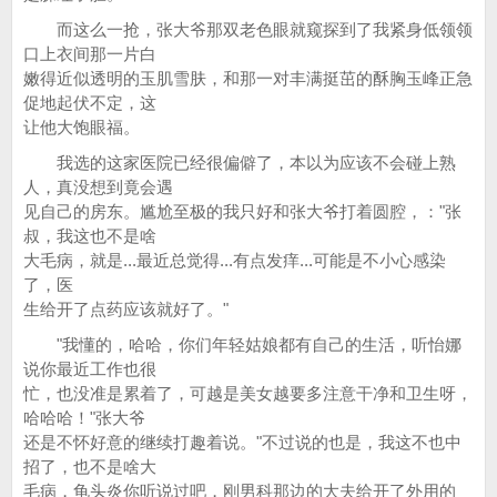
而这么一抢，张大爷那双老色眼就窥探到了我紧身低领领
口上衣间那一片白
嫩得近似透明的玉肌雪肤，和那一对丰满挺茁的酥胸玉峰正急
促地起伏不定，这
让他大饱眼福。
我选的这家医院已经很偏僻了，本以为应该不会碰上熟
人，真没想到竟会遇
见自己的房东。尴尬至极的我只好和张大爷打着圆腔，："张
叔，我这也不是啥
大毛病，就是...最近总觉得...有点发痒...可能是不小心感染
了，医
生给开了点药应该就好了。"
"我懂的，哈哈，你们年轻姑娘都有自己的生活，听怡娜
说你最近工作也很
忙，也没准是累着了，可越是美女越要多注意干净和卫生呀，
哈哈哈！"张大爷
还是不怀好意的继续打趣着说。"不过说的也是，我这不也中
招了，也不是啥大
毛病，龟头炎你听说过吧，刚男科那边的大夫给开了外用的