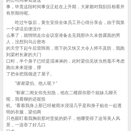
的公司同事知道这
事，毕竟这段时间事业正处在上升期，大家都对我刮目相看并
有所期待呢。
吃过午饭后，黄生安排全体员工开心得分享会，由于我第
一个讲话后便没什
么事了，就悄悄走出会议室准备去见我那许久未曾露面的男
人，没想到乌云密布
的天空下起午后雷阵雨，雨下的又快又大令人猝不及防，我跑
到梁村长家的大门
口时，半个身子已经是湿淋淋的，此时梁伯见状当然毫不考虑
跑出来来迎接，撑
了把伞把我领进了屋子。
"谢谢梁伯。他人呢？"
"靳家二闺女你先别急，他在二楼跟你那个姐妹儿聊天
呢，我看聊的还挺投
机。"看着我身上那已经被雨水浸湿几乎是和身子贴在一起透
明的衣服，梁伯两
只色眼盯着我胸前那对坚挺的奶子，他哪受得了这等美人风
景，一连吞了好几口