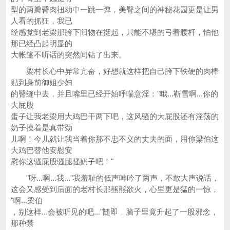
型的两瓣臀肉扭动中一跳一弹，美臀之间的神秘花园更是让男
人看的抓狂，我已
经感觉到老梁那胯下阳物在挺起，只能不堪的弓着腰杆，怕他
那已经凸起明显的
大帐篷不听话的突然间钻了出来。
梁村长心中异常亢奋，好想就这样把自己胯下铁硬的肉棒
贴到身前御姐少妇
的臀缝中去，并且嘴里已经开始呼喘意淫："哦...靳雪啊...你的
大屁股
蛋子让我老梁用大鸡巴干两下吧，这风骚的大屁股还有淫荡的
奶子摸着是真带劲
儿啊！今儿就让我当着你那不忠不义的丈夫的面，用你梁伯这
大鸡巴替他安慰安
慰你这骚屁股骚腿骚奶子吧！"
"呀...啊...我..."我羞耻的低声呻吟了两声，不敢大声说话，
这会又感受到后面的老村长那熊熊欲火，心里更是猛的一惊，
"啊...梁伯
，别这样...会被听见的吧..."随即，脑子里竟升起了一股邪念，
那种禁