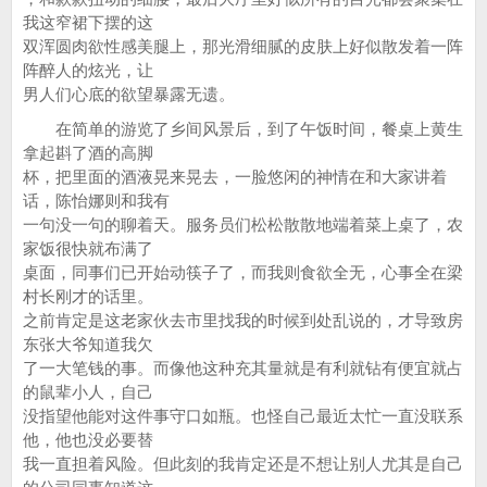
我这窄裙下摆的这
双浑圆肉欲性感美腿上，那光滑细腻的皮肤上好似散发着一阵
阵醉人的炫光，让
男人们心底的欲望暴露无遗。
在简单的游览了乡间风景后，到了午饭时间，餐桌上黄生
拿起斟了酒的高脚
杯，把里面的酒液晃来晃去，一脸悠闲的神情在和大家讲着
话，陈怡娜则和我有
一句没一句的聊着天。服务员们松松散散地端着菜上桌了，农
家饭很快就布满了
桌面，同事们已开始动筷子了，而我则食欲全无，心事全在梁
村长刚才的话里。
之前肯定是这老家伙去市里找我的时候到处乱说的，才导致房
东张大爷知道我欠
了一大笔钱的事。而像他这种充其量就是有利就钻有便宜就占
的鼠辈小人，自己
没指望他能对这件事守口如瓶。也怪自己最近太忙一直没联系
他，他也没必要替
我一直担着风险。但此刻的我肯定还是不想让别人尤其是自己