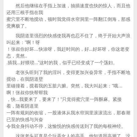
然后他继续在手指上加速，抽插速度也快的惊人，而且他
还用三根手指在我
蜜穴里不断地搅动，顿时我觉得水帘洞里一阵翻江倒海，那感
觉爽极了。
我阴道里强烈的快感使我再也忍不住了，终于开始大声浪
叫起来："啊！呀
！张叔你好坏…快涂呀，我赶时间的，好...好坏呀，你这老变
态，竟然..
.插我...好猥琐..."这时的我，似乎已经变成了一个荡妇。
老张头听到了我的淫叫，变得更加兴奋异常，手指不断地
搅动，在我阴道壁
里碰撞着，搅着我的五脏六腑。突然，我大叫起来："哦…
啊！张叔你快帮帮我
，快...我要来了，要来了！"只觉得蜜穴里一阵酥麻。紧接
着，随着阴道里
一阵有规则的收缩，一股液体从我水帘洞里滚滚流出，那春潮
已至的快感与兴奋
令我全身抖动不停，这愉悦的快感传送到了我的每根神经。
这张老头可真是个玩弄女人的高手，他知道我高潮了，没