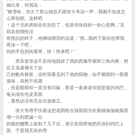
抽出来，对我说：
"晓雪哈，你欠了那么钱也不跟张大爷说一声，我都不知道怎
么帮你呢。这样吧
！这个月的房租你先别交了，也算你张叔的一份心意啊..."见
我哀怨惆怅没
有抵抗的样子，他继续猥琐的说道："那...我的下面你也帮我
再涂一下吧，
你的手也别闲着呀，快！快来吧！"
房东老张迫不及待地脱掉了我的西服窄裙和三角内裤，然
后又迅速褪光了自
己的帆布裤衩，这时我看见到了他的阳物，似乎都闻到一股腥
臭味，虽然不情愿
，但是眼睛却一直没有闪躲，那是一条衰老但很坚挺的鸡巴，
龟头缩在包皮里面
，显然还没有完全绽放挺立。
张大爷用手扶着这把老阴枪在我那因为长期做瑜伽锻炼而
增一分则肥减一分
则瘦的翘臀上挺刺了几下后，便示意我帮他把药涂到鸡巴上
面。于是我无奈的用