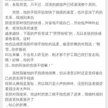
药，各取所需。只不过，淫浪的娇踹声已经灌满整个房间。
突然，他的手指开始加快了抽插的速度，也许是涂了药的
关系，我感到来自
阴道里那种强烈的快感，兴奋地不能自已，开始低声呻吟起
来。老张扣弄的速度
越来越快，下面的声音变成了"劈劈啦啦"的，无以名状的快感
袭卷着我。这时
他也边感受我那纤细手指给的温柔，极度舒爽的对我说："晓
雪...你舒服就
叫出来嘛，不会有人听见的，刚才那个护工我已经打发走啦。
哦！好棒，你的手
活...你的药抹的也很不错嘛！"
虽然我被他的手指插地很爽，但从潜意识时还是觉得被自
己的房东用手指插
得那么爽很是羞耻，所以我只是小声的呻吟。没想到这老骚货
看我没有大声叫，
居然对我使坏。他这时把第三根手指也插了进来，我顿时感到
阴道里快要胀开了
，钻心的舒爽。