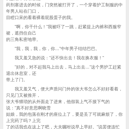
药剂塞进去的时候，门突然被打开了，一个穿着护工制服的中
年男人站在门口，
目瞪口呆的看着裸着屁股蛋子的我。
"啊，你干什么！"我被吓了一跳，赶紧提上内裤和西服窄
裙，遮挡住自己
的三角私密地带。
"我，我，我，你，你…"中年男子结结巴巴。
我又羞又急的说："还不快出去！我在换衣服！"
"好的，对不起我马上出去，马上出去…"这个男护工赶紧
退出休息室，还
带上了门。
我又羞又气，便大声质问门外的张大爷怎么不好好看着，
只见门又被推开，
张大爷猥琐的从外面走了进来，他假装上气不接下气的
说："真不好意思啊晓雪
姑娘，我的包落在刚才的座位上了，要是丢了可就麻烦了，你
上完药了吗？上完
了的话我也在这上了吧，大夫嘱咐说早上早好。"说罢便连忙