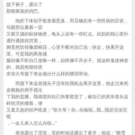
脱下裤子，露出了
那根腥臭的鸡巴。
他的下体似乎散发着恶臭，而且确实有一些性病的症状，
马眼部位裹着一层
又腥又骚的粘状物质，龟头上还有一些红点。此刻的我心里扑
通扑通跳得厉害，
脚竟然软得像团棉花，心里不断对自己说：快走，快离开这
里。可是我的两条骚
腿却像不听自己使唤一样，始终挪不开步子。就这样鬼使神差
的，我居然期待房
东张大爷接下来会做出什么样的猥琐举动。
而接下来这老骚头子没有给我机会离开这里，他走过来死
皮赖脸的用手揽住
了我的蛮腰。我感觉到自己快要窒息了，被自己的房东老头这
样轻浮的搂着，便
又羞又急的轻声吼道："张大爷！你...你疯啦...我...我还没涂完
呢
，一会儿来人怎么办啦..."
老张露出了淫笑，笑的时候还露出了黄牙，他说："晓雪