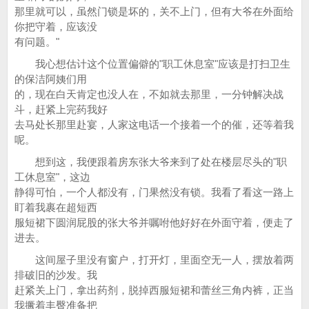
那里就可以，虽然门锁是坏的，关不上门，但有大爷在外面给
你把守着，应该没
有问题。"
我心想估计这个位置偏僻的"职工休息室"应该是打扫卫生
的保洁阿姨们用
的，现在白天肯定也没人在，不如就去那里，一分钟解决战
斗，赶紧上完药我好
去马处长那里赴宴，人家这电话一个接着一个的催，还等着我
呢。
想到这，我便跟着房东张大爷来到了处在楼层尽头的"职
工休息室"，这边
静得可怕，一个人都没有，门果然没有锁。我看了看这一路上
盯着我裹在超短西
服短裙下圆润屁股的张大爷并嘱咐他好好在外面守着，便走了
进去。
这间屋子里没有窗户，打开灯，里面空无一人，摆放着两
排破旧的沙发。我
赶紧关上门，拿出药剂，脱掉西服短裙和蕾丝三角内裤，正当
我撅着丰臀准备把