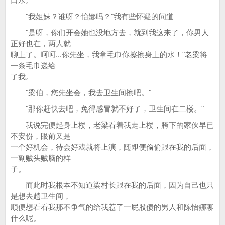
口水。
"我姐妹？谁呀？怡娜吗？"我有些怀疑的问道
"是呀，你们开会她也没地方去，就到我这来了，你男人
正好也在，两人就
聊上了。呵呵...你先坐，我拿毛巾你擦擦身上的水！"老梁将
一条毛巾递给
了我。
"梁伯，您先坐会，我去卫生间擦吧。"
"那你赶快去吧，免得感冒就不好了，卫生间在二楼。"
我说完便起身上楼，老梁看着我走上楼，胯下的家伙早已
不安份，眼前又是
一个好机会，待会好戏就将上演，随即便偷偷跟在我的后面，
一副贼头贼脑的样
子。
而此时我根本不知道梁村长跟在我的后面，因为自己也只
是想去趟卫生间，
顺便想看看我那不争气的给我惹了一屁股债的男人和陈怡娜聊
什么呢。