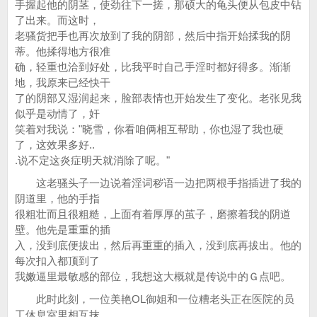
手握起他的阴茎，使劲往下一搓，那硕大的龟头便从包皮中钻
了出来。而这时，
老骚货把手也再次放到了我的阴部，然后中指开始揉我的阴
蒂。他揉得地方很准
确，轻重也洽到好处，比我平时自己手淫时都好得多。渐渐
地，我原来已经快干
了的阴部又湿润起来，脸部表情也开始发生了变化。老张见我
似乎是动情了，奸
笑着对我说："晓雪，你看咱俩相互帮助，你也湿了我也硬
了，这效果多好..
.说不定这炎症明天就消除了呢。"
这老骚头子一边说着淫词秽语一边把两根手指插进了我的
阴道里，他的手指
很粗壮而且很粗糙，上面有着厚厚的茧子，磨擦着我的阴道
壁。他先是重重的插
入，没到底便拔出，然后再重重的插入，没到底再拔出。他的
每次扣入都顶到了
我嫩逼里最敏感的部位，我想这大概就是传说中的Ｇ点吧。
此时此刻，一位美艳OL御姐和一位糟老头正在医院的员
工休息室里相互抹