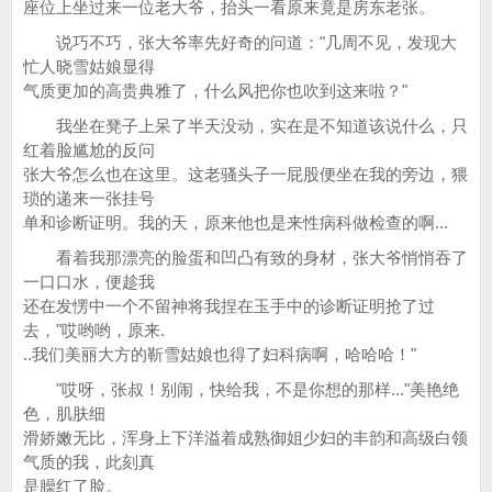
座位上坐过来一位老大爷，抬头一看原来竟是房东老张。
说巧不巧，张大爷率先好奇的问道："几周不见，发现大
忙人晓雪姑娘显得
气质更加的高贵典雅了，什么风把你也吹到这来啦？"
我坐在凳子上呆了半天没动，实在是不知道该说什么，只
红着脸尴尬的反问
张大爷怎么也在这里。这老骚头子一屁股便坐在我的旁边，猥
琐的递来一张挂号
单和诊断证明。我的天，原来他也是来性病科做检查的啊...
看着我那漂亮的脸蛋和凹凸有致的身材，张大爷悄悄吞了
一口口水，便趁我
还在发愣中一个不留神将我捏在玉手中的诊断证明抢了过
去，"哎哟哟，原来.
..我们美丽大方的靳雪姑娘也得了妇科病啊，哈哈哈！"
"哎呀，张叔！别闹，快给我，不是你想的那样..."美艳绝
色，肌肤细
滑娇嫩无比，浑身上下洋溢着成熟御姐少妇的丰韵和高级白领
气质的我，此刻真
是臊红了脸。