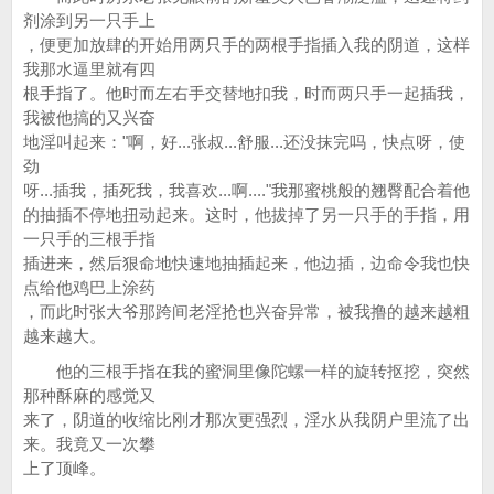
剂涂到另一只手上
，便更加放肆的开始用两只手的两根手指插入我的阴道，这样
我那水逼里就有四
根手指了。他时而左右手交替地扣我，时而两只手一起插我，
我被他搞的又兴奋
地淫叫起来："啊，好...张叔...舒服...还没抹完吗，快点呀，使
劲
呀...插我，插死我，我喜欢...啊...."我那蜜桃般的翘臀配合着他
的抽插不停地扭动起来。这时，他拔掉了另一只手的手指，用
一只手的三根手指
插进来，然后狠命地快速地抽插起来，他边插，边命令我也快
点给他鸡巴上涂药
，而此时张大爷那跨间老淫抢也兴奋异常，被我撸的越来越粗
越来越大。
他的三根手指在我的蜜洞里像陀螺一样的旋转抠挖，突然
那种酥麻的感觉又
来了，阴道的收缩比刚才那次更强烈，淫水从我阴户里流了出
来。我竟又一次攀
上了顶峰。