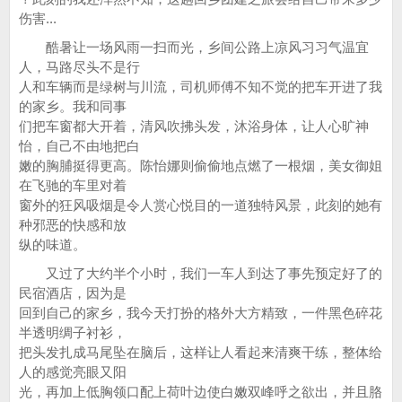
伤害...
酷暑让一场风雨一扫而光，乡间公路上凉风习习气温宜
人，马路尽头不是行
人和车辆而是绿树与川流，司机师傅不知不觉的把车开进了我
的家乡。我和同事
们把车窗都大开着，清风吹拂头发，沐浴身体，让人心旷神
怡，自己不由地把白
嫩的胸脯挺得更高。陈怡娜则偷偷地点燃了一根烟，美女御姐
在飞驰的车里对着
窗外的狂风吸烟是令人赏心悦目的一道独特风景，此刻的她有
种邪恶的快感和放
纵的味道。
又过了大约半个小时，我们一车人到达了事先预定好了的
民宿酒店，因为是
回到自己的家乡，我今天打扮的格外大方精致，一件黑色碎花
半透明绸子衬衫，
把头发扎成马尾坠在脑后，这样让人看起来清爽干练，整体给
人的感觉亮眼又阳
光，再加上低胸领口配上荷叶边使白嫩双峰呼之欲出，并且胳