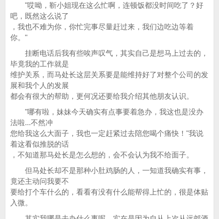
"哎呦，靳小姐现在这么忙啊，连顿饭都没时间吃了？好
吧，既然这么说了
，我也不难为你，你忙完事尽量赶过来，我们边吃边等着
你。"
挂断电话后我有些唉声叹气，其实自己是想马上过去的，
毕竟我的工作就是
维护关系，而马处长这层关系要是能维持好了对整个公司的发
展和我个人的发展
都会有很大的帮助，更何况还要给我介绍其他朋友认识。
"哪有啦，妹妹今天确实有点事要着急办，我这也是没办
法啦...不然冲
您给我这么大面子，我也一定赶紧过去陪您喝个痛快！"我说
着这看似推脱的话
，不知道那马处长是怎么想的，会不会认为我不给面子。
但马处长却不是那种小肚鸡肠的人，一知道我确实有事，
竟还主动问我要不
要给打个车什么的，看看有没有什么能帮得上忙的，很是体贴
入微。
其实我哪是去办什么事呢，实在是因为自从上次从远郊酒