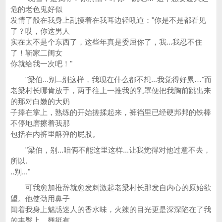
危的老色鬼好似
发情了般在我身上乱摸着在我耳边轻吼道："你是不是都看见
了？哎，你这男人
实在太不是个东西了，这些年真是委屈你了，我...我忍不住
了！靳家二闺女
你就给我一次吧！"
"梁伯...别...别这样，我现在什么都不想...我觉得好累…"而
老梁村长哪肯放手，两手往上一推我的乳罩便把我胸前跳出来
的那对白嫩的大奶
子捧在掌上，熟练的开始搓揉起来，裤裆里已经硬邦邦的铁棒
不停地磨擦着我那
包括在内裤里酥弹的屁股。
"梁伯，别...咱俩不能这里这样...让我觉得对他过意不去，
所以.
..别..."
可我愈加推辞就愈发刺激起老梁村长那发自内心的原始欲
望。他使劲用鼻子
闻着我身上魅惑迷人的香水味，火辣的目光更是深深陷在了我
的丰臀上，翘挺有