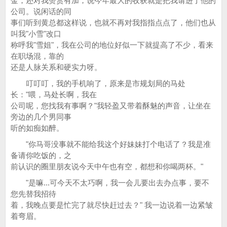
金，还对我赞赏有加，说今年最大的收获就是把我请进了他的
公司。说闲话的同
事们听到黄总都这样说，也就不再对我指指点点了，他们也从
叫我"小雪"改口
称呼我"雪姐"，我在公司的地位好似一下就提高了不少，看来
在职场混，靠的
还是人脉关系和硬实力呀。
叮叮叮，我的手机响了，原来是市规划局的马处
长："喂，马处长啊，我在
公司呢，您找我有事啊？"我轻盈又带着酥魅的声音，让坐在
旁边的几个男同事
听的如痴如醉。
"你马哥没事就不能给我这个好妹妹打个电话了？我是准
备请你吃饭的，之
前认识的圈里朋友说今天中午也有空，都想和你喝两杯。"
"是嘛...可今天不太巧啊，我一会儿要出去办点事，要不
您先替我招待
着，我晚点要是忙完了就尽快赶过去？" 我一边说着一边紧皱
着弯眉。