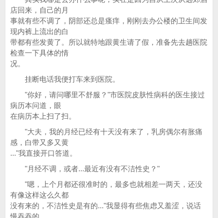
店回来，自己的月
事就有些不调了，阴部还总是瘙痒，刚刚去办公楼的卫生间发
现内裤上流出的白
带都有些发黄了。所以就特地跟黄生请了假，准备先去趟医院
检查一下具体的情
况。
挂断电话我便打车来到医院。
"你好，请问哪里不舒服？"市医院皮肤性病科的医生接过
病历本问道，眼
在病历本上扫了扫。
"大夫，我的月经已经有十天没有来了，乳房偶尔有胀痛
感，白带又多又黄
..."我直接开口答道。
"月经不调，或者...最近有没有不洁性史？"
"嗯，上个月都还很准时的，最多也就相差一两天，还没
有像这样这么久都
没有来的，不洁性史是有的..."我显得有些焦虑又羞涩，说话
慢吞吞的。