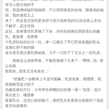
有马上拔出他的手
指，而是继续猛烈地抽插，不让我有喘息的余地。随着他的抽
插，我的感觉又上
来了。而这老淫货却更加得寸进尺地将我的OL职业装上衣扣
子解开，还没等我
反抗，就将蕾丝乳罩拽了下来，并轻轻的握住我那雪白的嫩
乳。紧接着，他将整
个乳房轻轻的往出一拉，便一口嘬住了早已昂首挺翘的乳头。
这脸红脖子粗的骚
老头将舌面沿着乳晕吮吸，几乎一口吃下了五分之一的乳房。
我被这么连咬带吮，干脆直接喊了出来了："啊呀...你...谁
让你舔
那里的...那里又没有炎症..."
"舒服吧？诊断单上不是写着嘛，乳房发胀，嘿嘿嘿，我
摸着晓雪这大奶子
也确实胀的不行，大爷帮你用嘴好好的通一通！"说罢，他又
再次发力，嘴唇啄
吸着乳尖，仅凭口腔的吸力，便把乳头乳晕再次吮吸到了满是
黄牙的臭嘴里。