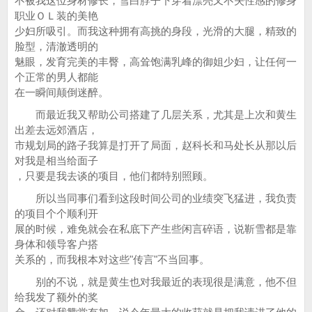
不被我这位身材修长，雪白脖子下穿着漂亮又不失性感的修身
职业ＯＬ装的美艳
少妇所吸引。而我这种拥有高挑的身段，光滑的大腿，精致的
脸型，清澈透明的
魅眼，发育完美的丰臀，高耸饱满乳峰的御姐少妇，让任何一
个正常的男人都能
在一瞬间颠倒迷醉。
而最近我又帮助公司搭建了几层关系，尤其是上次和黄生
出差去远郊酒店，
市规划局的路子我算是打开了局面，赵科长和马处长从那以后
对我是相当给面子
，只要是我去谈的项目，他们都特别照顾。
所以当同事们看到这段时间公司的业绩突飞猛进，我负责
的项目个个顺利开
展的时候，难免就会在私底下产生些闲言碎语，说靳雪都是靠
身体和领导客户搭
关系的，而我根本对这些"传言"不当回事。
别的不说，就是黄生也对我最近的表现很是满意，他不但
给我发了额外的奖