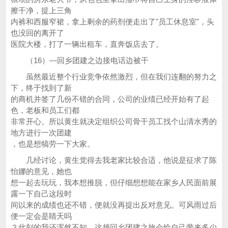
擦干净，提上三角
内裤和西服窄裙，拿上剩余的药剂便走出了"员工休息室"，头
也没回的离开了
医院大楼，打了一辆出租车，直奔饭店去了。
（16）—回乡团建之边接电话边被干
虽然最近整个行业竞争依然激烈，但在我们连翻的努力之
下，终于找到了新
的商机并签了几份不错的合同，公司的业绩已经开始有了起
色，老板和员工们都
非常开心。所以黄生就决定组织公司骨干员工找个山清水秀的
地方进行一次团建
，也是想犒劳一下大家。
几经讨论，黄生觉得去我老家比较合适，他说是征求了陈
怡娜的意见，她也
想一起去玩玩，我本想推脱，但仔细想想能在家乡人民面前展
露一下自己这段时
间以来的成绩也还不错，便就没再提出反对意见。可风雨过后
便一定会是睛天吗
？此刻的我还浑然不知，这趟回乡团建之旅会给自己带来多少