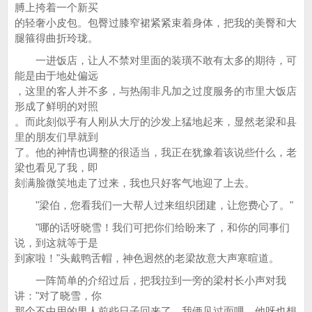
膊上挎着一个新买
的轻奢小皮包。包臀过膝窄裙紧紧束着身体，把我的美臀和大
腿箍得曲折玲珑。
一进饭店，让人不禁对里面的装璜不敢有太多的期待，可
能是由于地处偏远
，这里的客人并不多，与热闹非凡加之过度服务的市里大饭店
形成了鲜明的对照
。而此刻似乎有人刚从大厅的沙发上猛地起来，显然老梁和县
里的朋友们早就到
了。他的神情也调整的很适当，我正在犹豫着该说些什么，老
梁也看见了我，即
刻满脸微笑地走了过来，我也只好客气地迎了上去。
"梁伯，您看我们一大帮人过来组织团建，让您费心了。"
"哪的话呀晓雪！我们可把你们给盼来了，和你的同事们
说，到这就等于是
到家啦！"头戴鸭舌帽，神色迥然的老梁故意大声寒暄道。
一阵简单的介绍过后，把我拉到一旁的梁村长小声对我
讲："对了晓雪，你
那个不中用的男人前些日子回来了，我俩见过面哩，他呀也想