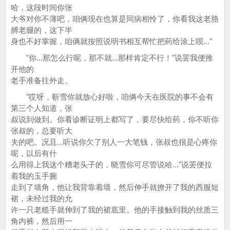
哈，这段时间你张
大爷对你不薄吧，咱俩现在也算是同病相怜了，你看我这老胳
膊老腿的，这下半
身也不好掌握，咱俩就按照说明书相互帮忙把药给涂上呗..."
"你...那怎么行呢，那不就...那样肯定不行！"说罢我便推
开他的
老手准备往外走。
"哎呀，靳雪你就放心好啦，咱俩今天在医院的事不会有
第三个人知道，张
叔说到做到。你看诊断证明上都写了，要尽快给药，你不听你
张叔的，总要听大
夫的吧。况且...听说你欠了别人一大笔钱，张叔也很是心疼你
呢，以后有什
么用得上我这个糟老头子的，晓雪你可尽管说哈..."说罢便拉
着我的玉手腕
走到了墙角，他让我背靠着墙，然后伸手就撩开了我的西服短
裙，未经过我的允
许一只老糙手就伸到了我的裙底里。他的手接触到我的丝质三
角内裤，然后用一