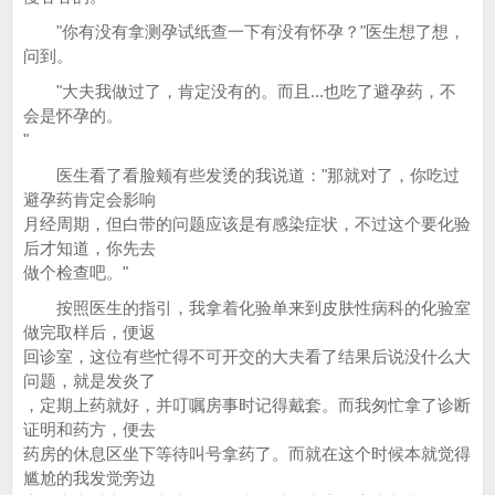
"你有没有拿测孕试纸查一下有没有怀孕？"医生想了想，
问到。
"大夫我做过了，肯定没有的。而且...也吃了避孕药，不
会是怀孕的。
"
医生看了看脸颊有些发烫的我说道："那就对了，你吃过
避孕药肯定会影响
月经周期，但白带的问题应该是有感染症状，不过这个要化验
后才知道，你先去
做个检查吧。"
按照医生的指引，我拿着化验单来到皮肤性病科的化验室
做完取样后，便返
回诊室，这位有些忙得不可开交的大夫看了结果后说没什么大
问题，就是发炎了
，定期上药就好，并叮嘱房事时记得戴套。而我匆忙拿了诊断
证明和药方，便去
药房的休息区坐下等待叫号拿药了。而就在这个时候本就觉得
尴尬的我发觉旁边