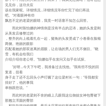
见见你，这功夫应
该在我家呢。详细情况...详细情况等你忙完了咱们再说
吧。"对着眼神有些
飘忽不定的老梁的眼睛，我竟一时语塞不知怎么回答。
而此时陈怡娜的神情倒是没有半点的忌讳，她的头发是刚
从美发店修整过的
，整齐的向上梳着扎在一起，鬓角的头发烫成了小卷垂在脸颊
两侧。艳丽的眼影
匹配着她的那双迷离的眉眼，让在场的男人们无不侧目。"晓
雪，有机会给我们
介绍介绍你老公呀。"怡娜似乎在发问又似乎在试探。
"好呀...今天下午吧，我准备过去找他。"我有些不悦的回
复道，扭着
身子走了还不忘回头小声叮嘱了这位梁村长一句："等我都安
排好了，他的事我
单独跟您说。"
而此时的老梁则不舍的瞄上几眼我这位御姐女神包臀裙下
那翘立浑圆的臀部
，和款款扭动的细腰，最后大厅里好似所有的目光都会聚集在