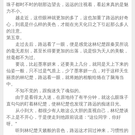
珠子都时不时的朝那边望去，远远的注视着，看起来真的是魅
力不小。
越走近，这些眼神就更加的多了，这也加重了路远的好奇
心，到底是什么样的美色，才能在光天化日之下引起那么多人
的注意。
第五章。
走过去后，路远看了一眼，便是感觉这林纪楚跟秦昊所说
的毫无差别，甚至长得要更加的出落，说是惊为天人的美貌，
丝毫都不为过。
要说，比起墨寒妍来，还要美上几分，就同是天上下来的
仙姿一般，只不过是气质上，少了墨寒妍一点，对于这样天生
丽质的林纪楚，路远看一眼，就将她的相貌给烙在了脑海当
中。
不知不觉的，跟痴迷失了魂似的。
由于是看得太入迷，在原地待了有半分钟，就这么眼珠子
直勾勾的盯着林纪楚，使林纪楚也发现了路远的痴迷目光。
从小到大，都很少有人敢这么大胆的直视自己，林纪楚谈
不上是不开心，于是便走到他跟前说道：“这位同学，你好
呀。”
听到林纪楚天籁般的音色，路远这才回过神来，习惯性的