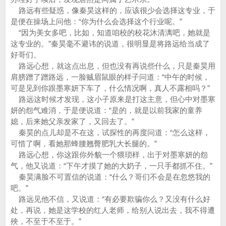
路远有些疑惑，像秦昊这样的，应该很少会选择这专业，于
是便在操场上问他：“你为什么会选择这个行业呢。”
“因为美女多吧，比如，知道咱校的校花沐清漓吧，她就是
这专业的。”秦昊毫不避讳的说道，很明显是将路远给当成了
好哥们。
路远心想，就这点出息，但也没有再说些什么，只是秦昊用
肩膀蹭了蹭路远，一脸贼眉鼠眼的样子问道：“中午的时候，
可是见到你跟墨寒妍下车了，什么情况啊，真人不露相吗？”
路远这时候才发现，这小子原来是打这主意，但心中对墨寒
妍的怨气难消，于是便说道：“是的，就是以前我家的童养
媳，后来她父亲发家了，又回去了。”
秦昊的点儿却是不在这，试探性的再度问道：“怎么这样，
可惜了啊，看她那蜂腰翘臀肥乳大长腿的。”
路远心想，你这跟你外貌一个猥琐样，出于对墨寒妍的怨
气，他又说道：“下午才摸了她的大奶子，一只手都抓不住。”
秦昊满脸不可置信的说道：“什么？哥们不会是在忽悠我的
吧。”
路远见他不信，又说道：“有必要欺骗你么？又没有什么好
处，再说，她是这学校的红人老师，给别人说出去，我不得遭
殃，不至于不至于。”