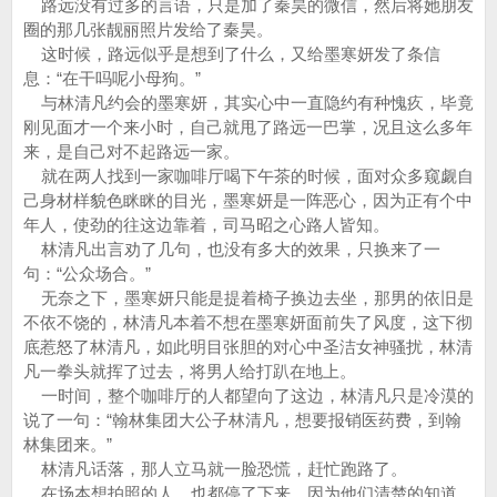
路远没有过多的言语，只是加了秦昊的微信，然后将她朋友
圈的那几张靓丽照片发给了秦昊。
这时候，路远似乎是想到了什么，又给墨寒妍发了条信
息：“在干吗呢小母狗。”
与林清凡约会的墨寒妍，其实心中一直隐约有种愧疚，毕竟
刚见面才一个来小时，自己就甩了路远一巴掌，况且这么多年
来，是自己对不起路远一家。
就在两人找到一家咖啡厅喝下午茶的时候，面对众多窥觑自
己身材样貌色眯眯的目光，墨寒妍是一阵恶心，因为正有个中
年人，使劲的往这边靠着，司马昭之心路人皆知。
林清凡出言劝了几句，也没有多大的效果，只换来了一
句：“公众场合。”
无奈之下，墨寒妍只能是提着椅子换边去坐，那男的依旧是
不依不饶的，林清凡本着不想在墨寒妍面前失了风度，这下彻
底惹怒了林清凡，如此明目张胆的对心中圣洁女神骚扰，林清
凡一拳头就挥了过去，将男人给打趴在地上。
一时间，整个咖啡厅的人都望向了这边，林清凡只是冷漠的
说了一句：“翰林集团大公子林清凡，想要报销医药费，到翰
林集团来。”
林清凡话落，那人立马就一脸恐慌，赶忙跑路了。
在场本想拍照的人，也都停了下来，因为他们清楚的知道，