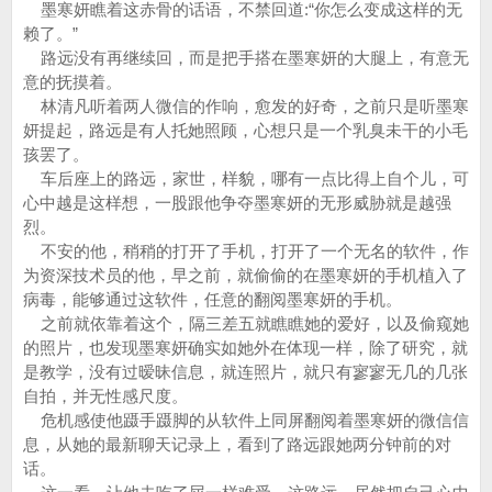
墨寒妍瞧着这赤骨的话语，不禁回道:“你怎么变成这样的无
赖了。”
路远没有再继续回，而是把手搭在墨寒妍的大腿上，有意无
意的抚摸着。
林清凡听着两人微信的作响，愈发的好奇，之前只是听墨寒
妍提起，路远是有人托她照顾，心想只是一个乳臭未干的小毛
孩罢了。
车后座上的路远，家世，样貌，哪有一点比得上自个儿，可
心中越是这样想，一股跟他争夺墨寒妍的无形威胁就是越强
烈。
不安的他，稍稍的打开了手机，打开了一个无名的软件，作
为资深技术员的他，早之前，就偷偷的在墨寒妍的手机植入了
病毒，能够通过这软件，任意的翻阅墨寒妍的手机。
之前就依靠着这个，隔三差五就瞧瞧她的爱好，以及偷窥她
的照片，也发现墨寒妍确实如她外在体现一样，除了研究，就
是教学，没有过暧昧信息，就连照片，就只有寥寥无几的几张
自拍，并无性感尺度。
危机感使他蹑手蹑脚的从软件上同屏翻阅着墨寒妍的微信信
息，从她的最新聊天记录上，看到了路远跟她两分钟前的对
话。