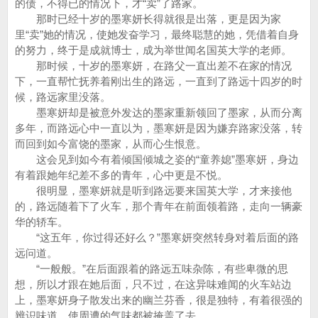
的债，不得已的情况下，才“卖”了路家。
那时已经十岁的墨寒妍长得就很是出落，更是因为家
里“卖”她的情况，使她发奋学习，最终聪慧的她，凭借着自身
的努力，终于是成就博士，成为举世闻名国英大学的老师。
那时候，十岁的墨寒妍，在路父一直出差不在家的情况
下，一直帮忙抚养着刚出生的路远，一直到了路远十四岁的时
候，路远家里没落。
墨寒妍却是被意外发达的墨家重新领回了墨家，从而分离
多年，而路远心中一直以为，墨寒妍是因为嫌弃路家没落，转
而回到如今富饶的墨家，从而心生恨意。
这会见到如今有着倾国倾城之姿的“童养媳”墨寒妍，身边
有着跟她年纪差不多的青年，心中更是不悦。
很明显，墨寒妍就是听到路远要来国英大学，才来接他
的，路远随着下了火车，那个青年在前面领着路，走向一辆豪
华的轿车。
“这五年，你过得还好么？”墨寒妍突然转身对着后面的路
远问道。
“一般般。”在后面跟着的路远五味杂陈，有些卑微的思
想，所以才跟在她后面，只不过，在这异味难闻的火车站边
上，墨寒妍身子散发出来的幽兰芬香，很是独特，有着很强的
辨识味道，使周遭的气味都被掩盖了去。