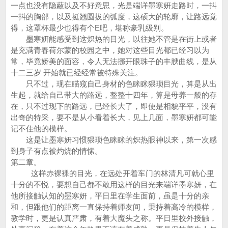
一点也没有隐蔽以及不好意思，光是端详墨寒妍走路时，一抖
一抖的胸部，以及挺翘圆拔的弧度，这硕大的轮廓，让路远觉
得，这罩杯最少也得有个E吧，堪称豪乳级别。
墨寒妍能感受到这炽热的目光，以往她不管是在街上或者
是充满青春荷尔蒙的校园之中，她对这些目光都已经习以为
常，毕竟娇美的面容，令人无法挪开眼珠子的丰腴曲线，是从
十二三岁 开始就已经经常被特殊关注。
只不过，现在瞄窥自己身材的色眯眯猥琐目光，算是从出
生起，就给自己带大的路远，整整十四年，算是母养一般的存
在，只不过现下的路远，已经长大了，即使是相貌平平，没有
出奇的特采，要不是从小看着长大，见上几面，墨寒妍都可能
记不住他的模样。
这是让墨寒妍习惯猥琐色眯眯的炽热眼神以来，第一次感
到身子有点被灼烧的情愫。
第二章。
这样赤裸裸的目光，在远处开着车门的林清凡可就心里
十分的不悦，要想自己都不敢用这样的目光来端详墨寒妍，在
他所接触认知的墨寒妍，平日里在学生面前，虽是十分的亲
和，但跟他们的距离一直保持着师友间，秉持着高冷的模样，
教学时，更是认真严肃，有着大魔头之称。平日里校外接触，