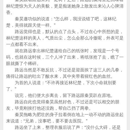
林纪楚惊为天人的美貌，更是痴迷她身上散发出来沁人心脾清
香。
秦昊邀功似的说道：“怎么样，我没说错了吧，这林纪
楚，美得就跟天使一样。”
路远觉得也是，默认的点了点头，不过在心中所想的是，
林纪楚这样的美人，气质出尘，怎么会那么冷傲呢，外表可是
一点都看不出来。
就在路远拿出林纪楚递给自己的纸张时，发现是一个号
码，也就在这时候，三个人冲了出来，将纸张抢了去，瞧了一
眼就撕了个稀碎。
路远当然是不敢反抗，不过还是迎面挨了这三人的几拳，
痛得让路远的吐出了酸水来，其中夹带着猩红色的血丝。
为首的人说道：“不许再接近林纪楚，下次小命就别要
了。”
说完，他们便大步离去，留下路远跟秦昊趴在原地。
路远自此也觉得秦昊虽然好色，不过还是可以相交的朋
友，毕竟刚挨打他还没跑，帮自己挡了两拳。
秦昊拖略为肥壮的身子拉着倒在地上一动不动的路远坐起
来说道：“兄弟，没事吧，要不要去医院。”
路远坐了上来，整理衣服后说了声：“没什么大碍，还是