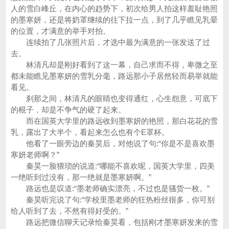
人的雪白峰丘，在内心的趋势下，初次给男人拍这样羞耻艳照
的墨寒妍，还是将奶罩继续的往下拉一点，到了几乎瞧见乳晕
的位置，才满意的举手对拍。
连续拍了几张照片后，才选中最为满意的一张发送了过
去。
林清凡却是刚好看到了这一幕，自己求而不得，卑微之至
都未能瞧见墨寒妍的雪乳分毫，路远那小子居然轻而易举就能
看见。
刹那之间，林清凡的眼睛也变得通红，心生怨意，可底下
的棍子，却是不争气的硬了起来。
而在国英大学里的路远收到墨寒妍的艳照，那白花花的雪
乳，露出了大半个，看起来怎么也有个E罩杯。
他看了一眼旁边的秦昊后，对他说了句:“你是不是喜欢墨
寒妍老师啊？”
秦昊一脸猥琐的说道:“哪能不喜欢呢，国英大学里，四美
一绝听到过没有，那一绝就是墨寒妍啊。”
路远也是叹道:“墨老师确实漂亮，不过也是骚货一枚。”
秦昊听完说了句:“学校里墨老师的狂热粉丝很多，你可别
给人听到了去，不然有得好受的。”
路远把微信聊天记录给秦昊看，包括刚才墨寒妍发来的雪