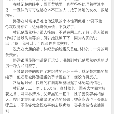
在林纪楚的眼中，哥哥背地里一直帮爸爸处理着帮派事
务，一直认为哥哥也是心术不正的人，抢了路远的女友，很是
内疚。
路远这时候却是难改他流氓的小本性调侃道：“要不然，
你就以身相许，这样哥债妹偿，不就好了。”
林纪楚虽然很少跟人接触，不过在网上也了解，男人被戴
绿帽子是最伤自尊的，所以她犹豫了下，因为内疚的说
出：“我，我可以，可以跟你尝试交往。”
说完这大胆的话，林纪楚的脸蛋又是红扑扑的，十分的可
爱美丽。
路远很明显那句话是开玩笑，没想到林纪楚居然娇羞的以
另一种方式回应了。
不禁是兴奋的握住了林纪楚的纤纤玉手，林纪楚本能的想
缩手，但还是被路远温暖的手掌握住了，便没有再反抗。
路远这时候，快速的在脑海里整理起了林纪楚的信息。
林纪楚，二十岁，1.68cm，身材修长，国英大学四大校
花之首，哥哥林清凡，父亲黑道一把手，性子善良容易相信
人。按照她能轻而易举躲避父亲的保镖，智商应该也不会低到
哪里去，不能够凭空捏造事实去欺瞒她，容易出猜错被捕捉
到。