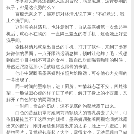
墨寒妍见到路远如此大胆的言论，满是尴尬，这青春期的
孩子，都是这么勇的么？
百般无奈之下，墨寒妍对林清凡说了声：“不好意思，我
上个洗手间。”
这时候的林清凡，也注意到了，自从墨寒妍第一次拿起手
机后，就心不在焉的，一直隔三差五的看手机，这会她正好去
洗手间。
索性林清凡就拿出自己的手机，打开了软件，来到了墨寒
妍微信的界面，一点开跟路远消息框，顿时让他炸了毛，没想
到自己心目中触不可及的女神，跟自己对面喝着咖啡的时候，
居然还跟路远那小毛孩聊这么露骨的事情。
他心中渴盼着墨寒妍别拍照片给路远，可令他心力交瘁的
一幕出现了。
同一时间的墨寒妍，进了厕所，神情就忐忑不安，四处张
望，一脸做贼心虚的样子进了单间，解开了身上的小西服，又
解开了白色衬衫的两颗纽扣。
一时间，雪白的奶肉，深不见底的沟壑就露了出来。
白色的蕾丝奶罩将她胸前两颗硕大的雪乳裹去了大半，可
依旧是掩盖不了这巨大的规模，墨寒妍调整着两颗饱满奶球露
出来的部分，刚开始还觉得露出来的太多，脸上一片羞红，刚
想拍照片，又觉得包裹起了大半，露得太少，无法展现自己傲