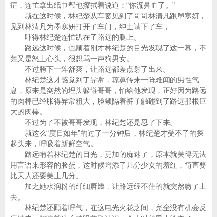
症，连忙拿出纸巾帮他擦拭着说道：“你流鼻血了。”
就在这时候，林纪楚从车窗见到了哥哥林清凡跟墨寒妍，
见到林清凡为墨寒妍打开了车门，绅士请下了车，
吓得林纪楚连忙趴在了路远的腿上。
路远这时候，也顺着刚才林纪楚的目光发现了这一幕，不
禁又是怒上心头，很想骂一声狗男女。
不过胯下一阵舒爽，让路远都差点射了出来。
林纪楚这才感觉到了异常，琼鼻传来一阵难闻的男性气
息，原来是突然的埋头躲避哥哥，怕给他发现，正好因为路远
的肉棒已经胀得异常粗大，脸颊隔着裤子触碰到了路远那根巨
大的肉棒。
不过为了不被哥哥发现，林纪楚还是忍了下来。
就这么“度日如年”的过了一分钟后，林纪楚才受不了的探
起头来，呼吸着新鲜空气。
路远啃着林纪楚的目光，更加的痴迷了，原本就美得无法
用言语来形容的脸蛋，这时候增添了几分少女的羞红，简直要
比天人还要美上几分。
加之她水润粉的纤细唇瓣，让路远经不住的就突然吻了上
去。
林纪楚还顾着呼气，在这电光火花之间，完全没有机会反