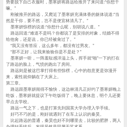
势要脱下自己衣服时，墨寒妍将路远给推开了来问道:“你想干
嘛。”
刚被推开的路远，又爬近了墨寒妍充满体香的躯体说道:“当
然是干你，要不然，岂不是便宜林清凡了。”
墨寒妍惊楞的说道:“你想什么呢，别胡说八道。”
路远回道:“难道不是吗？你都说了是安排的对象，结婚不得
给他肏，还是说，你已经被肏过了。”
“我又没有答应，这么多年，都没有过男友。”
“那不正好，让我来验验你是不是处？”
墨寒妍一听，一阵羞耻感洋溢上头，挥手就“啪”一下的打在
了路远的脸上，气愤的跑出了房间。
路远则是被这巴掌打得有些惊楞，心中的怨意更是弥漫开
来，索性就仰躺在了大床上。
第三章。
路远跟墨寒妍闹得不愉快，这边林清凡正好约了墨寒妍晚上
吃饭，墨寒妍就提议下午吃饭得了，晚上要休息，明个儿还要
早点去学校。
路远一气之下，也是打算先到国英大学办理入学手续。
好巧不巧的是，刚好就遇到了在车上认识的秦昊。
比起路远的普通，秦昊也好不到哪里去，比较的肥胖，两人
办理好手续后，发现居然是同属于艺术系。