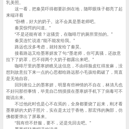
乳美照。
这一看，把秦昊吓得都要趴倒在地，随即眼珠子都亮了起
来端详着
“卧槽，好大的奶子。这不会真是墨老师吧。
秦昊惊愕的问道。”
“不是还能有谁？这骚货，在咖啡厅的厕所里拍的。”
秦昊连忙说道:“能不能发给我。”
路远也没多考虑，就转发给了秦昊。
接着路远又给墨寒妍发了句:“墨老师，你可真骚，还故意
拉下了奶罩，巴不得两个大奶子都露出来吧。”
咖啡厅里的墨寒妍瞧见这信息，不由得脸皮红得发麻，没
想到故意拉下来一点的心思都给路远那小毛孩给戳破了，简直
是无地自容。
回到座位上的墨寒妍，明显有些神情的不自在，林清凡也
不好问那些事情，毕竟自己悄摸摸在墨寒妍手机下了病毒可不
能说出来。
不过他此时也是心不在焉的，全身都要烧了起来，刚才看
墨寒妍的大奶子照片，实在是太过于香艳，那宏伟的胸部，仿
佛都要弹出了屏幕来。
“我有些不舒服，要不，还是先回去吧。”