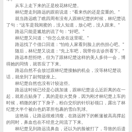
从车上走下来的正是校花林纪楚。
林纪楚走到路远的跟前说道：“看来伤的还是蛮重的。”
就当路远瞧了瞧四周有没有人跟林纪楚的时候，林纪楚说
了句：“这车是我闺蜜的，没人知道，放心吧，没人跟来。”
路远只能是尴尬的说了句：“好吧。”
林纪楚又问道：“你怎么坐在这里呢。”
路远找了个借口回道：“怕给人家看到脸上的伤担心吧。”
随后，林纪楚又说道：“先上车吧，我带你去诊所看下。”
路远本想拒绝，但为了跟林纪楚这样的美人多待一会，博
得她的同情，就答应了下来。
路远自然不会放过跟林纪楚接触的机会，没等林纪楚说
话，就坐到了副驾驶座上。
林纪楚自然也没有计较这些。
路远这时候已经是心跳加速，跟林纪楚这么近距离的在一
起，就差点贴身了，真的是欲火焚身，因为刚才林纪楚上车的
时候，稍微的躬了下身子，粉白交织的针织衫领口，露出了林
纪楚大半个被白色奶罩所包裹的雪白乳球。
这艳福，让路远很难消瘦，在路远胯下的帐篷被高高撑起
的同时，鼻血也在不经意之间流了下来。
林纪楚见到路远流鼻血，还以为的脸被打了，导致的后遗