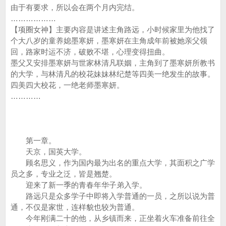
由于有要求，所以会在两个月内完结。
………………
【项圈女神】主要内容是讲述主角路远，小时候家里为他找了
个大八岁的童养媳墨寒妍，墨寒妍在主角成年前被她亲父领
回，路家时运不济，破败不堪，心理变得扭曲。
墨父又安排墨寒妍与世家林清凡联姻，主角到了墨寒妍所教书
的大学，与林清凡的校花妹妹林纪楚等四美一绝发生的故事。
四美四大校花，一绝老师墨寒妍。
…………
第一章。
天京，国英大学。
顾名思义，作为国内最为出名的重点大学，其面积之广学
员之多，专业之泛，皆是翘楚。
迎来了新一季的青春年华子弟入学。
路远只是众多学子中即将入学普通的一员，之所以说为普
通，不仅是家世，连样貌也较为普通。
今年刚满二十的他，从乡镇而来，正坐着火车准备前往全