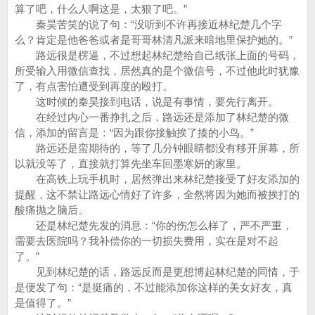
算了吧，什么人啊这是，太狠了吧。”
秦昊苦笑的说了句：“没听到不许再接近林纪楚几个字
么？肯定是他爸爸或者是哥哥林清凡派来暗地里保护她的。”
路远很是楞逼，不过想起林纪楚给自己纸张上面的号码，
所受输入用微信查找，居然真的是个微信号，不过他此时犹豫
了，有点害怕遭受到再度的殴打。
这时候的秦昊接到电话，说是有事情，要先行离开。
在经过内心一番挣扎之后，路远还是添加了林纪楚的微
信，添加的留言是：“因为跟你接触挨了揍的小鸟。”
路远还是蛮期待的，等了几分钟眼睛都没有移开屏幕，所
以就没等了，直接就打算先坐车回墨寒妍的家里。
在高铁上玩手机时，居然弹出来林纪楚接受了好友添加的
提醒，这不禁让路远心情好了许多，全然将因为她而被挨打的
酸痛抛之脑后。
还是林纪楚先发的消息：“你的伤怎么样了，严不严重，
需要去医院吗？我补偿你的一切损失费用，实在是对不起
了。”
见到林纪楚的话，路远反而是更想博起林纪楚的同情，于
是便发了句：“是挺痛的，不过能添加你这样的美女好友，真
是值得了。”