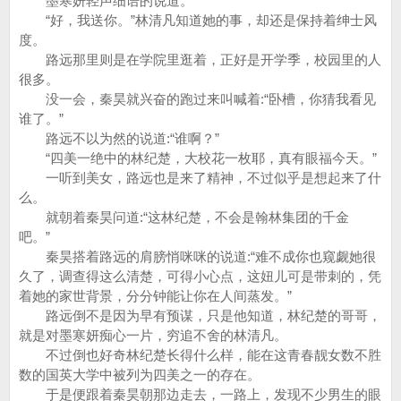
墨寒妍轻声细语的说道。
“好，我送你。”林清凡知道她的事，却还是保持着绅士风
度。
路远那里则是在学院里逛着，正好是开学季，校园里的人
很多。
没一会，秦昊就兴奋的跑过来叫喊着:“卧槽，你猜我看见
谁了。”
路远不以为然的说道:“谁啊？”
“四美一绝中的林纪楚，大校花一枚耶，真有眼福今天。”
一听到美女，路远也是来了精神，不过似乎是想起来了什
么。
就朝着秦昊问道:“这林纪楚，不会是翰林集团的千金
吧。”
秦昊搭着路远的肩膀悄咪咪的说道:“难不成你也窥觑她很
久了，调查得这么清楚，可得小心点，这妞儿可是带刺的，凭
着她的家世背景，分分钟能让你在人间蒸发。”
路远倒不是因为早有预谋，只是他知道，林纪楚的哥哥，
就是对墨寒妍痴心一片，穷追不舍的林清凡。
不过倒也好奇林纪楚长得什么样，能在这青春靓女数不胜
数的国英大学中被列为四美之一的存在。
于是便跟着秦昊朝那边走去，一路上，发现不少男生的眼