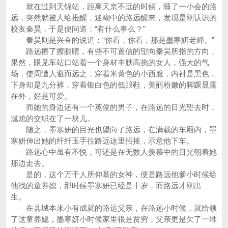
就在过到天锦站，距离天京不远的时候，睡了一小会的路
远，突然就被人给推醒，迷糊中的路远醒来，发现是刚认识的
校友秦昊，于是便问道：“有什么事么？”
秦昊则是兴奋的说道：“你看，你看，那是墨寒妍老师。”
路远擦了擦眼睛，有些不可置信的望向秦昊所指的方向，
果然，眼见车站口站着一个身材丰腴高挑的女人，强大的气
场，使周遭人避而远之，穿着米黄色的小西服，内衬是黑色，
下身却是九分裤，穿着银白色的低跟鞋，美丽粉嫩的脚踝显露
在外，好是可爱。
而她的身边还有一个英俊的男子，在路远的目光望去时，
尴尬的交织在了一块儿。
随之，墨寒妍的目光也望向了路远，在满载的车厢内，墨
寒妍伸出她的纤纤玉手往路远这里招摇，示意他下车。
路远心中虽有不悦，可还是在无数人羡慕中的目光朝着她
那边走去。
是的，这个万千人所仰慕的女神，便是路远他爹小时候给
他找的童养媳，那时候墨寒妍已经是十岁，而路远才刚出
生。
在县城本来小有成就的路远父亲，在路远小时候，就给领
了这童养媳，墨寒妍小时候家里很是贫穷，父亲更是欠了一堆