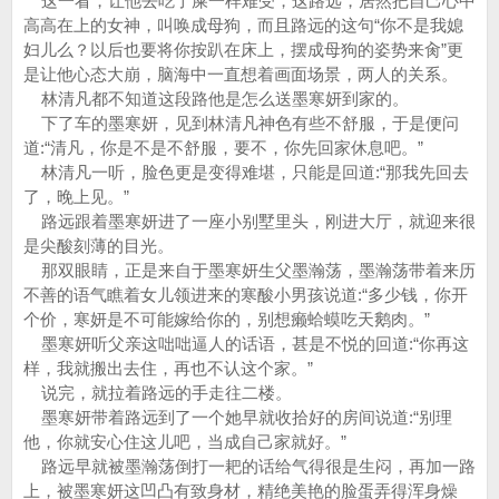
这一看，让他去吃了屎一样难受，这路远，居然把自己心中
高高在上的女神，叫唤成母狗，而且路远的这句“你不是我媳
妇儿么？以后也要将你按趴在床上，摆成母狗的姿势来肏”更
是让他心态大崩，脑海中一直想着画面场景，两人的关系。
林清凡都不知道这段路他是怎么送墨寒妍到家的。
下了车的墨寒妍，见到林清凡神色有些不舒服，于是便问
道:“清凡，你是不是不舒服，要不，你先回家休息吧。”
林清凡一听，脸色更是变得难堪，只能是回道:“那我先回去
了，晚上见。”
路远跟着墨寒妍进了一座小别墅里头，刚进大厅，就迎来很
是尖酸刻薄的目光。
那双眼睛，正是来自于墨寒妍生父墨瀚荡，墨瀚荡带着来历
不善的语气瞧着女儿领进来的寒酸小男孩说道:“多少钱，你开
个价，寒妍是不可能嫁给你的，别想癞蛤蟆吃天鹅肉。”
墨寒妍听父亲这咄咄逼人的话语，甚是不悦的回道:“你再这
样，我就搬出去住，再也不认这个家。”
说完，就拉着路远的手走往二楼。
墨寒妍带着路远到了一个她早就收拾好的房间说道:“别理
他，你就安心住这儿吧，当成自己家就好。”
路远早就被墨瀚荡倒打一耙的话给气得很是生闷，再加一路
上，被墨寒妍这凹凸有致身材，精绝美艳的脸蛋弄得浑身燥