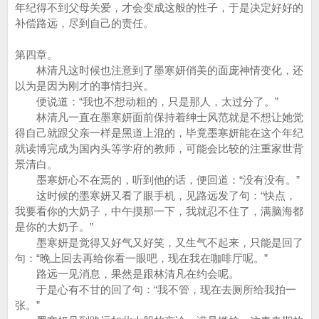
年纪得不到父母关爱，才会变成这般的性子，于是决定好好的
补偿路远，尽到自己的责任。
第四章。
林清凡这时候也注意到了墨寒妍俏美的面庞神情变化，还
以为是因为刚才的事情扫兴。
便说道：“我也不想动粗的，只是那人，太过分了。”
林清凡一直在墨寒妍面前保持着绅士风范就是不想让她觉
得自己就跟父亲一样是黑道上混的，毕竟墨寒妍能在这个年纪
就读博完成为国内头等学府的教师，可能会比较的注重家世背
景清白。
墨寒妍心不在焉的，听到他的话，便回道：“没有没有。”
这时候的墨寒妍又看了眼手机，见路远发了句：“快点，
我要看你的大奶子，中午摸那一下，我就忍不住了，满脑海都
是你的大奶子。”
墨寒妍是觉得又好气又好笑，又生气不起来，只能是回了
句：“晚上回去再给你看一眼吧，现在我在咖啡厅呢。”
路远一见消息，果然是跟林清凡在约会呢。
于是心有不甘的回了句：“我不管，现在去厕所给我拍一
张。”