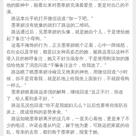
他的眼神中，能看出来对墨寒妍充满着爱意，更是对自己的不
满。
路远拿出手机打开微信说道:“加一下吧。”
墨寒妍没有犹豫的就扫了路远的二维码。
路远通过后，见墨寒妍的头像，就是她自个儿，于是便给她
起了备注“小母狗。”
这毫不掩饰的行为，正主墨寒妍瞧个正着，心中一阵恼怒，
在社会以及学校，都是以女神高姿态的她，被路远竟以这种不
堪入目的称呼备注，她又不好当场发作，于是便用刚添加的微
信给他发了消息问道:“干嘛备注这个，给我改了。”
路远瞧了瞧墨寒妍冷峻且又艳美的神色，用微信回道:“小时
候，你不是背着我，就是趴地上给我坐上面驮行，不就跟母狗
一样么。”
墨寒妍瞧着路远牵强的解释，继续回道:“反正不行，快改
了，给人看到多不好。”
路远见况也回道:“你不是我媳妇儿么？以后也要将你按趴在
床上，摆成母狗的姿势来肏。”
路远知晓墨寒妍离开的这几年，一直关心着他，更是来了不
少的电话，许诺会遵从约定，嫁于他为妻，可路远把家庭的动
乱，母亲的去世，都归咎于墨寒妍，报复于她。