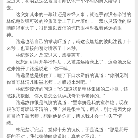
应过来，初吻就这么被眼前刚认识一个小时的男人给夺了
去。
这突如其来的一幕让还是未经人事，就连手都没有牵过的
林纪楚吹弹可破的脸蛋又染上了几丝羞红，一双水灵清澈的眼
睛睁得更大了，很是难以置信的惊愕眼神对视着路远的眼
神。
路远也给自己的举动吓道了，就这么尴尬的彼此注视了十
来秒，也直接的嘴对嘴亲了十来秒。
林纪楚这才反应过来，想要离开。
没想到刚离开半秒钟后，又被路远给亲上了，这会她反应
过来推开了路远说道：“你干嘛。”
路远显然是楞住了，噎了下口水辩解的说道：“你刚见到
你哥哥林清凡跟墨老师，才躲起来对吧。”
林纪楚惊讶的问道：“你知道我是翰林集团的二小姐，还
敢跟我接触，你又是怎么认识我哥都墨老师的。”
路远故作很是气愤的说道：“墨寒妍是我的童养媳，现在
跟你哥哥暧昧不清的，我自然是很生气，所以，刚才是因为你
哥哥抢了墨老师，想到他是你哥，所以我才会一时失了情
绪。”
林纪楚听完后，觉得十分的愧疚，于是说道：“那是我哥
哥的不对，我代替他向你道歉，真的对不起。”