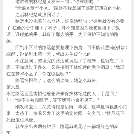
这时候的林纪楚又发来一句：“你在哪呢。”
“天锦区梦华小区。”路远不经意回了墨寒妍所在的小区。
之后林纪楚就没回话了。
路远也没抱着什么期待，好像她那句：“握手就没有必要
了”在他的心中埋下了种子，殊不知是因为她爸爸撂下了狠
话，谁碰她的手，就废了那人的手，为了保护不知情的路
远。
回到小区后的路远想要整理下伤势，可不能让墨瀚荡找出
端倪，说是刚来第一天，就出去斗殴什么的。
不注意间，整理完的路远就玩起了手机来，也就忘了回
家，不知道过了多久，又是接到了林纪楚的微信消息：“我现
在在梦华小区了，你在哪里呢？”
路远惊愕住了，这会的功夫，她怎么就来。
第六章。
不过路远还是害怕他爸爸派来保护林纪楚的人，于是回了
句：“你不会被跟踪吧，等下我可小命不保了。”
刚发出去后，又觉得很是后悔，毕竟，这样显得很胆小怕
事，太怂了，接着又发了这里的定位跟一句名言：“牡丹花下
死做鬼也风流。”
就在发出去两分钟后，路远就瞧见了一辆粉红色的豪
车。