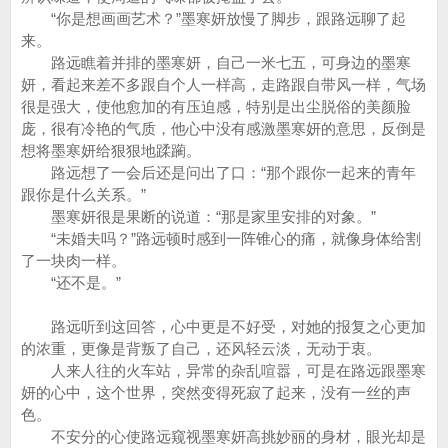
“你是想画画艺术？”墨寒妍放慢了脚步，跟路远聊了起
来。
路远瞧着并排的墨寒妍，自己一米七五，可身边的墨寒
妍，看起来差不多跟自个人一样高，走路跟自带风一样，气场
很是强大，使他愈加的有压迫感，特别是出尘脱俗的美颜脸
庞，很有冷艳的气质，他心中没有感激墨寒妍的意思，反倒是
想将墨寒妍给狠狠地蹂躏。
路远想了一会后还是问出了口：“那个跟你一起来的青年
跟你是什么关系。”
墨寒妍很是果断的说道：“那是家里安排的对象。”
“未婚夫吗？”路远顿时感到一阵锥心的痛，就像身体给割
了一块肉一样。
“还不是。”
路远听到这回答，心中更是不好受，对她的报复之心更加
的浓重，更像是背叛了自己，还风轻云淡，无动于衷。
人来人往的火车站，异常的杂乱喧嚣，可是在路远跟墨寒
妍的心中，这个世界，突然变得死寂了起来，没有一丝的声
色。
不安分的心使路远窥视墨寒妍高挑妙丽的身材，眼光却是