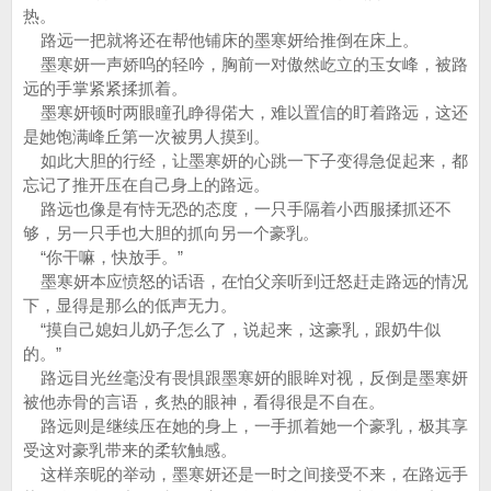
热。
路远一把就将还在帮他铺床的墨寒妍给推倒在床上。
墨寒妍一声娇呜的轻吟，胸前一对傲然屹立的玉女峰，被路
远的手掌紧紧揉抓着。
墨寒妍顿时两眼瞳孔睁得偌大，难以置信的盯着路远，这还
是她饱满峰丘第一次被男人摸到。
如此大胆的行经，让墨寒妍的心跳一下子变得急促起来，都
忘记了推开压在自己身上的路远。
路远也像是有恃无恐的态度，一只手隔着小西服揉抓还不
够，另一只手也大胆的抓向另一个豪乳。
“你干嘛，快放手。”
墨寒妍本应愤怒的话语，在怕父亲听到迁怒赶走路远的情况
下，显得是那么的低声无力。
“摸自己媳妇儿奶子怎么了，说起来，这豪乳，跟奶牛似
的。”
路远目光丝毫没有畏惧跟墨寒妍的眼眸对视，反倒是墨寒妍
被他赤骨的言语，炙热的眼神，看得很是不自在。
路远则是继续压在她的身上，一手抓着她一个豪乳，极其享
受这对豪乳带来的柔软触感。
这样亲昵的举动，墨寒妍还是一时之间接受不来，在路远手