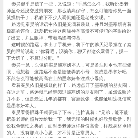
秦昊似乎是信了一些，又说道：“手感怎么样，我听说墨老
师至今还没交过男朋友，那么清高保守，怎么可能给你见一面
就摸奶子了，私底下不少人调侃她还是老处女呢。”
路远见秦昊的话语中依旧是充满着质疑，并且对墨寒妍有着
极高的评价，就差把女神这两膈神圣高贵不可侵犯的字眼给说
了出去，并且眼神，带着渴望与仰慕。
这时候的路远，拿出了手机来，将下午的聊天记录摆在了秦
昊的跟前说道：“你看吧，没骗你，聊天都这么露骨了，摸一
下大奶子，不算过分吧。”
秦昊一见，头像确实是墨寒妍本人，可是备注则令他有些傻
眼，暗想着，这路远不会是随便弄的小号，装成是墨寒妍吧，
不然怎么可能被高高在上的墨寒妍备注成小母狗。
看着秦昊依旧是狐疑的样子，路远点开了墨寒妍的朋友圈，
在这之前，路远就已经翻阅过墨寒妍的朋友圈了，虽然说照片
并不多，但是最近几年的都有，寥寥数张，也能证明这微信就
是墨寒妍本人。
秦昊看得眼珠子就要掉了下来，连忙说着：“兄弟，能不能
把墨老师的照片发给我一下，我无聊的时候也好欣赏欣赏，别
说我色猥琐之类的，面对墨老师这样身份高贵，样貌身材卓绝
的人，没有那点小心思，才不算是正常男人。”