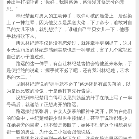
伸出手打招呼道：“你好，我叫路远，路漫漫其修远兮的意
思。”
林纪楚面对男人的主动伸手，吹弹可破的脸蛋上，居然染
上了一抹红晕，因为他父亲是黑道大佬，下了命令，谁敢对自
己的女儿不轨，就别想活了 ，谁碰自己宝贝女儿一下，他哪
手就得砍下来。
所以林纪楚不仅是没有恋爱过，就连牵手更别提了，这才
令天生丽质的林纪楚感到美貌也是一种罪过，害了几个窥视过
自己的小子遭过殃。
路远的这一伸手，有点让林纪楚害怕会给他惹来麻烦，于
是便拒绝的说道：“握手就不必了吧，还有我叫林纪楚，艺术
系的大二。”
见到林纪楚说的“握手就不必了”路远还是有点失落的，以
为是她比较的冷傲，于是他打算先行告辞。
没想到林纪楚用白得可以见到筋丝的纤手在纸上写了一串
号码后，就递给了正想离开的路远。
路远接过纸张后，在众人羡慕的眼神中离开，因为在他们
的印象中，林纪楚就很少跟男生接触过，甚至于说话都很少，
在她身旁的闺蜜，也不禁是傻眼了，始终不理解这个相貌身材
都一般的男生，为什么二小姐会跟他说话。
秦昊跟着路远来到一处树下之后，路远的脑海里还回味着