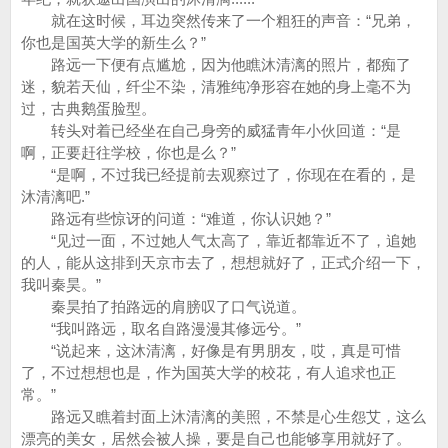
就在这时候，耳边突然传来了一个粗狂的声音：“兄弟，
你也是国英大学的新生么？”
路远一下便有点尴尬，因为他瞧沐清漓的照片，都痴了
迷，貌若天仙，纤尘不染，清雅纯净形容在她的身上毫不为
过，古典鹅蛋脸型。
转头对着已经坐在自己身旁的威猛青年小伙回道：“是
啊，正要赶往学校，你也是么？”
“是啊，不过我已经提前去观察过了，你现在在看的，是
沐清漓吧.”
路远有些惊讶的问道：“难道，你认识她？”
“见过一面，不过她人气太高了，靠近都靠近不了，追她
的人，能从这排到天京市去了，想想就好了，正式介绍一下，
我叫秦昊。”
秦昊拍了拍路远的肩膀叹了口气说道。
“我叫路远，取名自路漫漫其修远兮。”
“说起来，这沐清漓，好像是有男朋友，哎，真是可惜
了，不过想想也是，作为国英大学的校花，有人追求也正
常。”
路远又瞧着封面上沐清漓的美照，不禁是心生怨艾，这么
漂亮的美女，居然会被人操，要是自己也能够享用就好了。