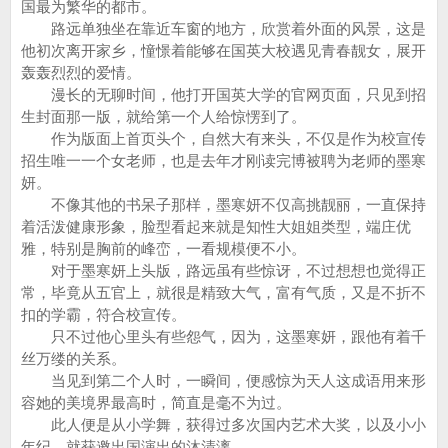
国最为繁华的都市。
路远单独坐在靠近车窗的地方，欣赏着外面的风景，这是
他初次离开家乡，憧憬着能够在国英大校遇见青春靓女，展开
轰轰烈烈的爱情。
漫长的无聊时间，他打开国英大学的官网页面，只见到招
生封面那一版，就给第一个人给惊愣到了。
作为版面上首页头个，自然大有来头，不仅是作为校宣传
招生唯一一个女老师，也是去年才刚读完博被聘为老师的墨寒
妍。
不像其他的书呆子那样，墨寒妍不仅高挑靓丽，一直保持
着活泼健康形象，脸型看起来就是知性大姐姐类型，端庄优
雅，特别是胸前的峰峦，一看规模便不小。
对于墨寒妍上头版，路远虽有些惊讶，不过想想也觉得正
常，毕竟从五官上，就很是精致大气，富有气质，又是不折不
扣的学霸，符合校宣传。
只不过他心里头有些怨气，因为，这墨寒妍，跟他有着千
丝万缕的关系。
当见到第二个人时，一瞬间，便感惊为天人这成语用来形
容她的美境界最高时，简直是毫不为过。
此人便是从小学舞，获得过多次国内艺术大奖，以及小小
年纪，就获邀出国演出的沐清漓......