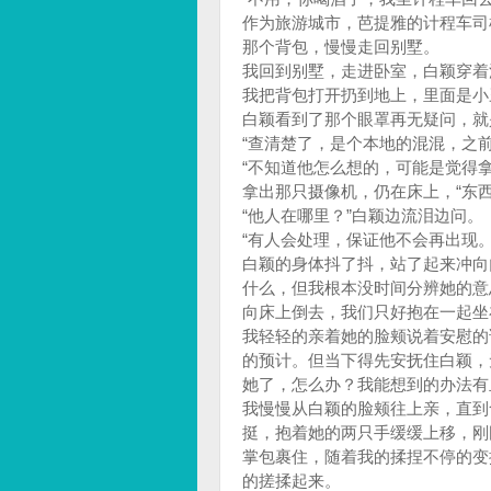
作为旅游城市，芭提雅的计程车司
那个背包，慢慢走回别墅。
我回到别墅，走进卧室，白颖穿着
我把背包打开扔到地上，里面是小
白颖看到了那个眼罩再无疑问，就
“查清楚了，是个本地的混混，之
“不知道他怎么想的，可能是觉得
拿出那只摄像机，仍在床上，“东西
“他人在哪里？”白颖边流泪边问。
“有人会处理，保证他不会再出现。
白颖的身体抖了抖，站了起来冲向
什么，但我根本没时间分辨她的意
向床上倒去，我们只好抱在一起坐
我轻轻的亲着她的脸颊说着安慰的
的预计。但当下得先安抚住白颖，
她了，怎么办？我能想到的办法有
我慢慢从白颖的脸颊往上亲，直到
挺，抱着她的两只手缓缓上移，刚
掌包裹住，随着我的揉捏不停的变
的搓揉起来。