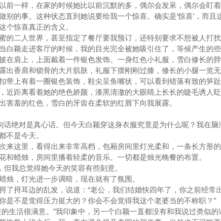
以前一样，在家的时候她比以前沉默的多，偶尔会发呆，偶尔会盯着
做别的事。这种状态直到她说要给我一个惊喜。确实是‘惊喜’，而且
这个惊喜真正的含义。
蜜的二人世界，甚至指定了餐厅要我预订，还特别要求不想被人打扰
当白颖走进客厅的时候，我的目光完全被她吸引住了，等候产生的些
披在肩上，上面戴着一件银色发饰。一身红色小礼服，雪白修长的脖
露出香肩和锁骨的大片肌肤，礼服下摆刚刚过膝，修长的小腿一览无
扣带上有着一圈银色装饰，鞋尖呈鱼嘴状，可以看到错落有致的笋趾
，近距离看着她的绝色娇颜，漆黑清澈的大眼睛上长长的睫毛诱人眨
出害羞的红色，雪白的牙齿在柔软的红唇下向我展露。
这句话绝对是真心话。但今天白颖穿这身衣服究竟是为什么呢？我在脑
都不是今天。
次来这里，看得出来非常高档，包厢房间里灯光柔和，一条长方形的
花和蜡烛，房间里播着轻柔的音乐。一切都是烛光晚餐的布置。
心，但我总觉得她今天的笑容有些刻意。
蜡烛，灯光进一步调暗，现在就有了氛围。
捋了捋耳边的乱发，说道：“老公，我们结婚快四年了，你之前经常
你是不是觉得压力挺大的？你会不会觉得我这个老婆当的不称职？”
在的生活很满意。”我印象中，另一个白颖一直都没有和我说过类似的