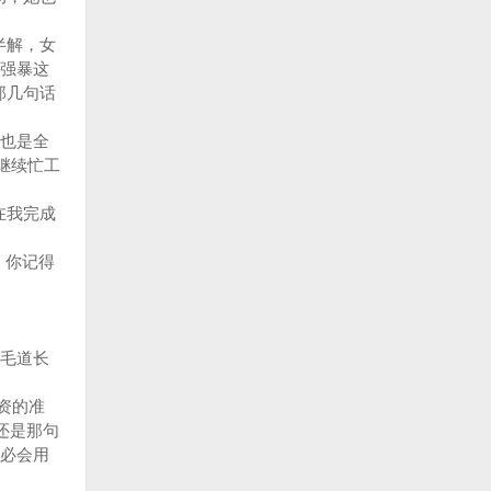
半解，女
强暴这
那几句话
也是全
继续忙工
在我完成
。你记得
毛道长
资的准
还是那句
必会用