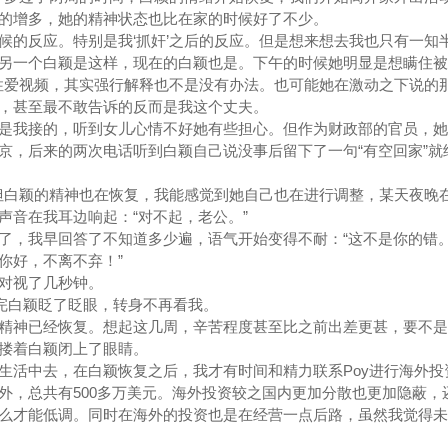
的增多，她的精神状态也比在家的时候好了不少。
候的反应。特别是我‘抓奸’之后的反应。但是想来想去我也只有一知
另一个白颖是这样，现在的白颖也是。下午的时候她明显是想瞒住被
的性爱视频，其实强行解释也不是没有办法。也可能她在激动之下说的
，甚至最不敢告诉的反而是我这个丈夫。
是我接的，听到女儿心情不好她有些担心。但作为财政部的官员，她
京，后来的两次电话听到白颖自己说没事后留下了一句“有空回家”就
，但白颖的精神也在恢复，我能感觉到她自己也在进行调整，某天夜晚
声音在我耳边响起：“对不起，老公。”
了，我早回答了不知道多少遍，语气开始变得不耐：“这不是你的错
你好，不离不弃！”
对视了几秒钟。
说完白颖眨了眨眼，转身不再看我。
精神已经恢复。想起这几周，辛苦程度甚至比之前出差更甚，要不是
搂着白颖闭上了眼睛。
生活中去，在白颖恢复之后，我才有时间和精力联系Poy进行海外投
外，总共有500多万美元。海外投资较之国内更加分散也更加隐蔽，
么才能低调。同时在海外的投资也是在经营一点后路，虽然我觉得未