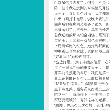
白颖虽然是恢复了，但是并不是和
阵，但等我注意到的时候她又开始
后一个，直到几个月后，我才知道
白天白颖打来电话，说晚上要过甜
回家后她在房间又准备了很久，但
早被抛到了九霄云外。乌黑的长发
着我送她的那条铂金项链，雪颈下
皙的玉足上套着一双黑色高根鞋，
上泛着鲜艳的红色。她走到我面前
神中透出含情脉脉，秀丽的脸上透
“好看吗？”她轻声问道。
“当然好看。”亲了亲她的脸蛋，
过了一遍我们俩的重要日子，可惜
开车前往预定的餐厅，我们是第一
桌上铺着白色台布，上面摆着着鲜
“我要给你惊喜。”白颖笑得很开
坐下点完菜，服务员点好餐桌上的
吃到一半，白颖停下了手中的刀叉
家还要照顾我，有我这样的老婆，
“颖颖，你怎么会这么想，我对现