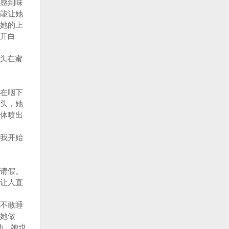
感到味
能让她
她的上
开白
舌头在蜜
在咽下
头，她
体喷出
我开始
请假。
让人直
不敢睡
她做
动，她也