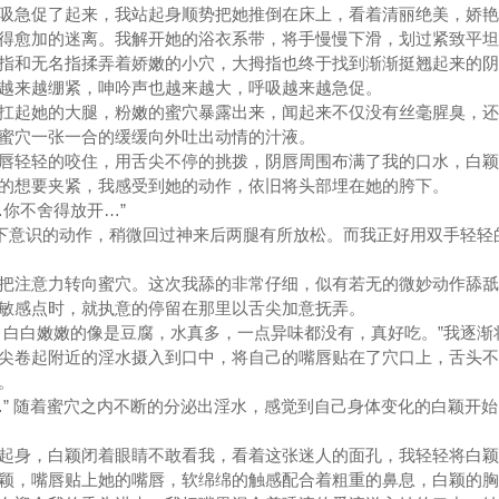
吸急促了起来，我站起身顺势把她推倒在床上，看着清丽绝美，娇艳
得愈加的迷离。我解开她的浴衣系带，将手慢慢下滑，划过紧致平坦
指和无名指揉弄着娇嫩的小穴，大拇指也终于找到渐渐挺翘起来的阴
越来越绷紧，呻吟声也越来越大，呼吸越来越急促。
扛起她的大腿，粉嫩的蜜穴暴露出来，闻起来不仅没有丝毫腥臭，还
蜜穴一张一合的缓缓向外吐出动情的汁液。
唇轻轻的咬住，用舌尖不停的挑拨，阴唇周围布满了我的口水，白颖
的想要夹紧，我感受到她的动作，依旧将头部埋在她的胯下。
你不舍得放开…”
她下意识的动作，稍微回过神来后两腿有所放松。而我正好用双手轻轻
把注意力转向蜜穴。这次我舔的非常仔细，似有若无的微妙动作舔舐
敏感点时，就执意的停留在那里以舌尖加意抚弄。
，白白嫩嫩的像是豆腐，水真多，一点异味都没有，真好吃。”我逐渐
尖卷起附近的淫水摄入到口中，将自己的嘴唇贴在了穴口上，舌头不
。
…” 随着蜜穴之内不断的分泌出淫水，感觉到自己身体变化的白颖开
起身，白颖闭着眼睛不敢看我，看着这张迷人的面孔，我轻轻将白颖
颖，嘴唇贴上她的嘴唇，软绵绵的触感配合着粗重的鼻息，白颖的胸