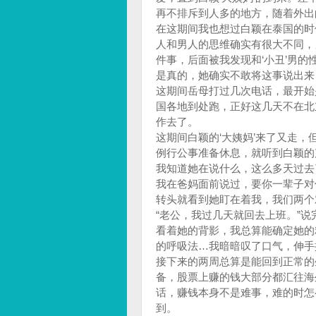
再不排斥到人多的地方，随着外出
在这期间我也想过白颖在泰国的时
人和男人的思维确实有很大不同，
件事，后面被我发现和‘小丑’男
是真的，她确实不敢将这事说出来
这期间岳母打过几次电话，最开始
国各地到处跑，正好这几天不在北
作去了。
这期间白颖的‘大姨妈’来了又走
例行公事准备休息，就听到白颖的
我知道她在说什么，这么多天过去
我在爸妈面前说过，要你一辈子对
转头就看到她盯在着我，我们两个
“老公，我过几天就回去上班。”
看着她的背影，我总算能确定她的
的呼吸法…我暗暗叹了口气，伸手
接下来的两周总算是能回到正常的
备，股票上赚的钱大部分都汇往海
话，赚钱本身不是难事，难的时怎
到。