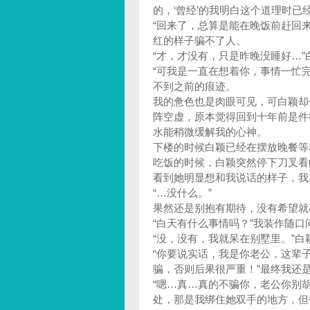
的，‘曾经’的我明白这个道理时已
“回来了，总算是能在晚饭前赶回
红的样子骗不了人。
“才，才没有，只是昨晚没睡好…
“可我是一直在想着你，事情一忙
不到之前的痕迹。
我的惫色也是肉眼可见，可白颖却
阵空虚，原本觉得回到十年前是件
水能稍微缓解我的心神。
下楼的时候白颖已经在摆放晚餐等
吃饭的时候，白颖突然停下刀叉看向
看到她明显想和我说话的样子，我
“…没什么。”
果然还是别抱有期待，没有希望就
“白天有什么事情吗？”我装作随口
“没，没有，我就呆在别墅里。”
“你要说实话，我是你老公，这辈
骗，否则后果很严重！”最终我还
“嗯…真…真的不骗你，老公你别
处，那是我绑住她双手的地方，但