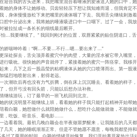
在迎合我的舌头进来，我把嘴里混合着唾液的爱液送入她的口中，她
着她的身体不让她移动。贝齿轻轻压下想让我知难而退，但我肯定不
我，身体慢慢放松下来把嘴里的液体咽了下去。我用舌尖继续刺激着
口腔中分泌出来，我将她的唾液吸进口中一口咽下。过了一会，我放
时被拉扯成一条长长的细线最后断开。
不怕…我要继续了。” 我回到刚才的位置，双唇紧紧的贴住阴道口，
的娇喘呻吟着：“啊…不要…不行…嗯…要出来了…”
更深处探去，舌尖顶弄着蜜穴中的肉壁，大量的淫水被它带入嘴里，
进行吸吮。很快她的声音就停了，紧接着她的蜜穴一阵痉挛。我移开
起来，几下之后一股晶莹的粘稠液体从她的穴口喷薄而出。第一股液
加猛烈地喷射出来，射得老远。
一次潮吹后再也没有力气折腾，倒在床上沉沉睡去。看着她的样子，
了，但开弓没有回头箭，只能以后想办法补救。
情继续游玩，订了最早的一班飞机回到北京。
她的状况明显不能继续上班，看着她的样子我只能打起精神开始帮她
陪着白颖，她想做什么就陪她做什么，想吃什么能做就做，不能做就
里，吃饭、听音乐、看电影……
一边看着我。最初几晚白颖会在半夜做噩梦醒来，让我随后的几天都
了几天，她的睡眠渐渐正常。但是不管她愿不愿意，每晚我都坚持和
差不多过了两周的时间，白颖的情绪开始恢复，我们开始离开家外出活