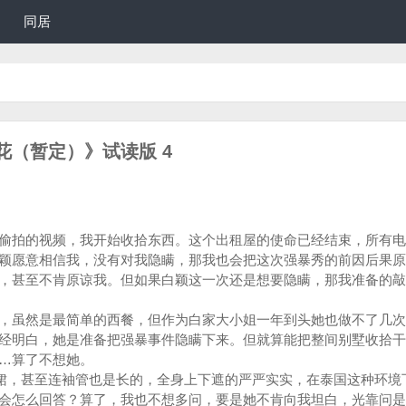
同居
花（暂定）》试读版 4
偷拍的视频，我开始收拾东西。这个出租屋的使命已经结束，所有电
颖愿意相信我，没有对我隐瞒，那我也会把这次强暴秀的前因后果原
，甚至不肯原谅我。但如果白颖这一次还是想要隐瞒，那我准备的敲
，虽然是最简单的西餐，但作为白家大小姐一年到头她也做不了几次
经明白，她是准备把强暴事件隐瞒下来。但就算能把整间别墅收拾干
…算了不想她。
长裙，甚至连袖管也是长的，全身上下遮的严严实实，在泰国这种环境
会怎么回答？算了，我也不想多问，要是她不肯向我坦白，光靠问是