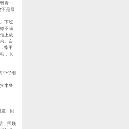
我看一
这不是最
。下班
微不满
颈上戴
余。白
，指甲
动，眼
海中仔细
实木餐
出差，回
话，照顾