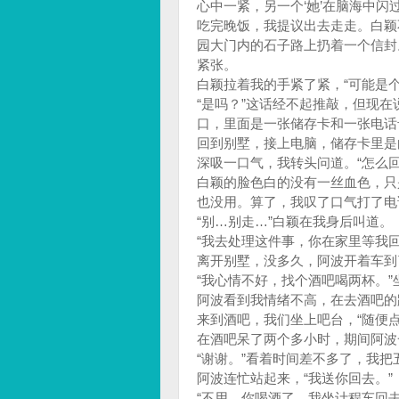
心中一紧，另一个‘她’在脑海中闪
吃完晚饭，我提议出去走走。白颖
园大门内的石子路上扔着一个信封
紧张。
白颖拉着我的手紧了紧，“可能是个
“是吗？”这话经不起推敲，但现
口，里面是一张储存卡和一张电话
回到别墅，接上电脑，储存卡里是
深吸一口气，我转头问道。“怎么回
白颖的脸色白的没有一丝血色，只
也没用。算了，我叹了口气打了电
“别…别走…”白颖在我身后叫道。
“我去处理这件事，你在家里等我
离开别墅，没多久，阿波开着车到
“我心情不好，找个酒吧喝两杯。
阿波看到我情绪不高，在去酒吧的
来到酒吧，我们坐上吧台，“随便
在酒吧呆了两个多小时，期间阿波
“谢谢。”看着时间差不多了，我
阿波连忙站起来，“我送你回去。”
“不用，你喝酒了，我坐计程车回去