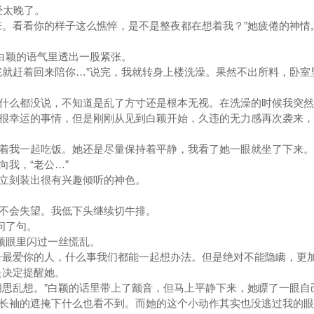
经太晚了。
来。看看你的样子这么憔悴，是不是整夜都在想着我？”她疲倦的神情
”白颖的语气里透出一股紧张。
完就赶着回来陪你…”说完，我就转身上楼洗澡。果然不出所料，卧室
什么都没说，不知道是乱了方寸还是根本无视。在洗澡的时候我突然
很幸运的事情，但是刚刚从见到白颖开始，久违的无力感再次袭来，
着我一起吃饭。她还是尽量保持着平静，我看了她一眼就坐了下来。
我，“老公…”
立刻装出很有兴趣倾听的神色。
不会失望。我低下头继续切牛排。
问了句。
白颖眼里闪过一丝慌乱。
子最爱你的人，什么事我们都能一起想办法。但是绝对不能隐瞒，更
是决定提醒她。
胡思乱想。”白颖的话里带上了颤音，但马上平静下来，她瞟了一眼自
长袖的遮掩下什么也看不到。而她的这个小动作其实也没逃过我的眼