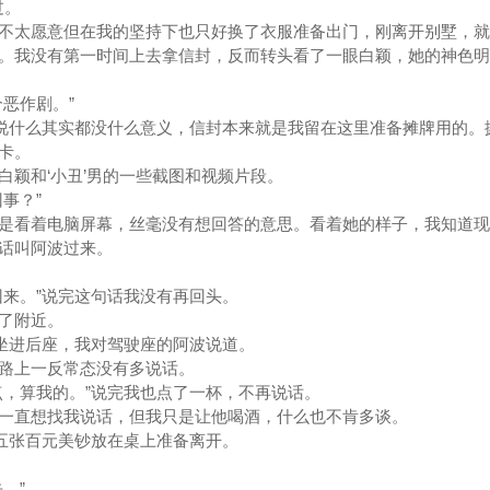
过。
不太愿意但在我的坚持下也只好换了衣服准备出门，刚离开别墅，就
。我没有第一时间上去拿信封，反而转头看了一眼白颖，她的神色明
恶作剧。”
在说什么其实都没什么意义，信封本来就是我留在这里准备摊牌用的。
卡。
白颖和‘小丑’男的一些截图和视频片段。
事？”
是看着电脑屏幕，丝毫没有想回答的意思。看着她的样子，我知道现
话叫阿波过来。
回来。”说完这句话我没有再回头。
了附近。
”坐进后座，我对驾驶座的阿波说道。
路上一反常态没有多说话。
点，算我的。”说完我也点了一杯，不再说话。
一直想找我说话，但我只是让他喝酒，什么也不肯多谈。
把五张百元美钞放在桌上准备离开。
。”