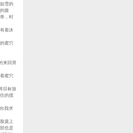
如雪的
的腹
蒂，时
有着沐
的蜜穴
的来回滑
着蜜穴
将目标放
住的搅
始向我求
脸庞上
部也是