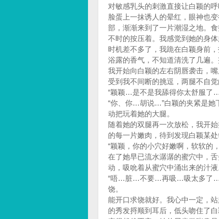
对敏感乳头的刺激直接让白颖的呼
脸蛋上一抹诱人的晕红，眼神也变
部，渐渐来到了一片潮湿之地。食
不时的按压着。我感觉到她的身体
时机差不多了，我跪在白颖身前，
浴露的香气，不知道清洗了几遍。
我开始向白颖的左右阴唇袭击，嘴
受到我不间断的挑逗，两腿不自觉
“颖颖…是不是我舔得你太舒服了…
“你、你…胡说…”白颖的夹紧是
动把玩着她的大腿。
随着她的双腿再一次放松，我开始
的每一片嫩肉，待到发现白颖某处
“颖颖，你的小穴好嫩啊，软软的
在了她早已流水潺潺的蜜穴中，舌
动，吸吮着从蜜穴中涌出来的汁液
“唔…脏…不要…再吸…吸太多了
饶。
能开口求饶就好。我心中一定，站
的秀发捋顺到耳后，低头吻住了白