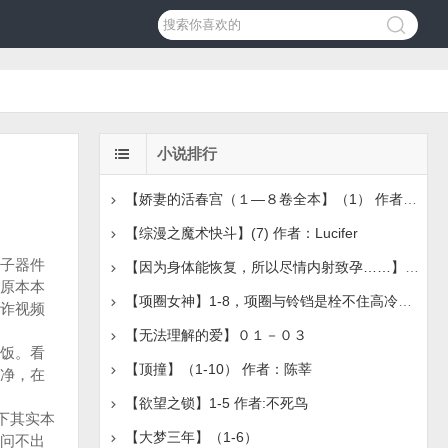
小说排行
【娇妻的活春宫（１—８卷全本】（1） 作者：吴茗
【综漫之魔术快斗】(7) 作者：Lucifer
子器件
【因为身体能恢复，所以尽情内射致孕……】（1-2）作者：谢尔
原本本
【项圈女神】1-8，项圈与铃铛是栓不住高冷女神的，唯有主
诈视频
【无法理解的爱】０１－０３
饭。看
【顶撞】（1-10） 作者：陈莘
净，在
【欲望之锁】1-5 作者:不死鸟
下其实本
【大梦三年】（1-6）
问不出