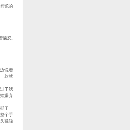
暴犯的
着恼怒。
边说着
一软就
过了我
始嫌弃
挺了
整个手
头轻轻