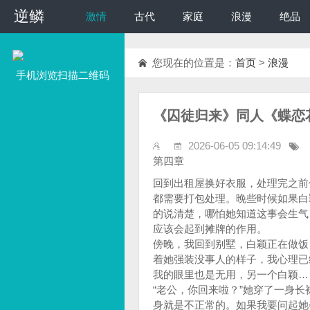
逆鳞
逆鳞
激情
古代
家庭
浪漫
绝品
您现在的位置是：
首页
>
浪漫
手机浏览扫描二维码
《囚徒归来》同人《蝶恋
2026-06-05 09:14:49
第四章
回到出租屋换好衣服，处理完之前
都需要打包处理。晚些时候如果白
的说清楚，哪怕她知道这事会生气
应该会起到摊牌的作用。
傍晚，我回到别墅，白颖正在做饭
着她强装没事人的样子，我心理已
我的眼里也是无用，另一个白颖…
“老公，你回来啦？”她穿了一身
身就是不正常的。如果我要问起她