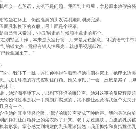
机都会一点英语，交流不是问题。我回到出租屋，拿起原来放假扮强
浴袍坐在床上，仍然湿润的头发说明她刚刚洗完澡。
丑面具和换下的衣服，最上面是个眼罩。
是自己带来泰国，‘小丑’男走的时候顺手拿走的那个。
前在别墅区工作，本来是入室行窃，后来是见色起意。”我的语气中带
拿到的钱太少，觉得有钱人怕曝光，就想用视频敲诈。”
已经拿回来了。”
”
门外。我吓了一跳，连忙伸手拦住顺势把她推倒在床上，她爬来边哭
思。我用环抱的方式控制住白颖。她又挣扎了一会，应该是累了，脚
在床上。
话，她渐渐平静下来，只剩下轻轻的啜泣声。她对这事的反应程度超
无论如何这事是我一手策划并实施的，我不能让她觉得我这个丈夫开
且只有一个。
含住她的耳垂轻轻吮吸，渐渐的啜泣声变成了呻吟声。我的身体向前
刚的挣扎让白颖身上的浴衣散了开来。双手划过肌肤，白嫩的乳房被
换着形状。掌心感觉到粉嫩的乳头逐渐挺翘，我用拇指和食指捏住乳