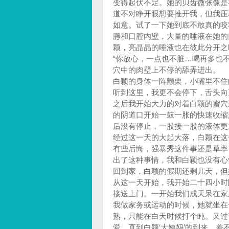
变得起伏不定。她的贝齿微张像是
道不对睁开眼想要推开我，但我压
如意。试了一下她到底不敢真的咬
腭和口腔内壁，大量的唾液在她的
颖，亮晶晶的唾液也在彼此分开之
“你放心，一点也不脏…喝再多也
穴中的肉壁上不停的舔弄进出。
白颖的身体一阵颤栗，小嘴里不住
听到这里，我更不会停下，舌头向
之后我开始大力的对着白颖的蜜穴
的阴道口开始一鼓一胀的快速收缩
后没有停止，一股接一股的液体更
经过这一天的大起大落，白颖在这
有些后悔，强暴秀这件事还是草率
出了这种事情，我和白颖也没有心
回到家，白颖的假期还剩几天，但
从这一天开始，我开始二十四小时
接送上门。一开始我们成天呆在家
我做家务或运动的时候，她就坐在
熟，只能在白天时候打个盹。又过
爱，直到白颖‘大姨妈’的到来。