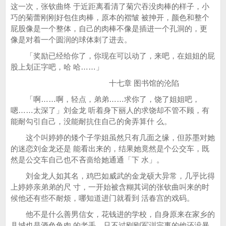
这一次，张钦曲终 于近距离看清了菊穴吞没肉棒的样子，小
巧的菊蕾刚刚好包住肉棒，原本的褶皱 被抻开，颜色和整个
屁股像是一个整体，自己的肉棒不像是插进一个孔洞的，更
像是对着一个圆润的球体刺了进去。
「奖励已经给你了，你现在可以动了，来吧，在姐姐的屁
股上划正字吧，哈 哈……」
十七章 图书馆的沦陷
「啊……啊，轻点，弟弟……求你了，饶了姐姐吧，
嗯……太深了」刘金龙 听着身下丽人的求饶却不管不顾，有
能耐勾引自己，没能耐抗住自己的肏弄算什 么。
这个叫婷婷的矮个子学姐虽然只有几面之缘，但苏墨对她
的迷恋刘金龙还是 能看出来的，结果她竟然是个公交车，既
然是公交车自己也不吝啬给她通通「下 水」。
刘金龙人如其名，鸡巴如威武的金龙硕大异常，几乎比得
上婷婷亲弟弟的尺 寸，一开始被含糊其词的张钦曲叫来的时
候他还有些不耐烦，哪知道进门就看到 活春宫的戏码。
他不是什么善男信女，花钱进的学校，自身原来在家乡的
县城也是酒色鱼肉 的老手，只不过刚刚军训完事的他还没暴