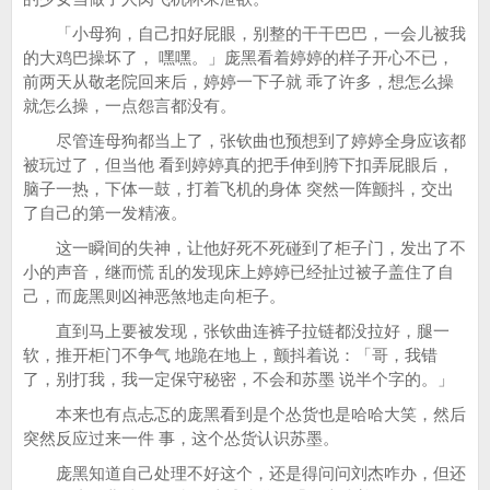
「小母狗，自己扣好屁眼，别整的干干巴巴，一会儿被我
的大鸡巴操坏了， 嘿嘿。」庞黑看着婷婷的样子开心不已，
前两天从敬老院回来后，婷婷一下子就 乖了许多，想怎么操
就怎么操，一点怨言都没有。
尽管连母狗都当上了，张钦曲也预想到了婷婷全身应该都
被玩过了，但当他 看到婷婷真的把手伸到胯下扣弄屁眼后，
脑子一热，下体一鼓，打着飞机的身体 突然一阵颤抖，交出
了自己的第一发精液。
这一瞬间的失神，让他好死不死碰到了柜子门，发出了不
小的声音，继而慌 乱的发现床上婷婷已经扯过被子盖住了自
己，而庞黑则凶神恶煞地走向柜子。
直到马上要被发现，张钦曲连裤子拉链都没拉好，腿一
软，推开柜门不争气 地跪在地上，颤抖着说：「哥，我错
了，别打我，我一定保守秘密，不会和苏墨 说半个字的。」
本来也有点忐忑的庞黑看到是个怂货也是哈哈大笑，然后
突然反应过来一件 事，这个怂货认识苏墨。
庞黑知道自己处理不好这个，还是得问问刘杰咋办，但还