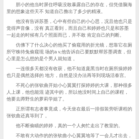
胆小的他当时屏住呼吸没敢暴露自己的存在，但凭借脑海
里的想象这些天不 知道自己撸出了多少的精液。
他没有告诉苏墨，心中有些自己的小心思，况且他也只是
觉得声音像，没有 真正看到，而且自己和婷婷也只是和苏墨
一起走的时候有几个照面而已，并不敢 肯定自己的判断。
仿佛下了什么决心的他买了偷窥用的折光镜，想靠它在厕
所守株待兔偷窥现 场的a v,他告诉自己要默默帮苏墨调查，但
心里是怎么想的是个男人就知道 。
一连很多天都没有收获，他不知道庞黑当时在厕所操婷婷
也只是偶然选择的 地方，自然是没办法再等到现场活春宫。
不死心的张钦曲开始小心翼翼打探婷婷的大课，那种很多
人上课，他也能混 迹其中的，所以他没时间上自己的课程，
他要去蹲野生的萝莉学姐了。
正所谓有志者事竟成，今天坐在最后一排假装旁听课程的
张钦曲还真等到了 。
他不断偷瞄的婷婷，真的一个人匆忙走出了教室的。
不敢有大动作的的张钦曲小心翼翼地等了一会儿才出去，