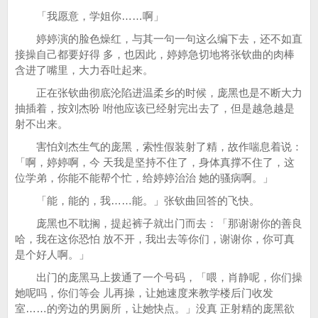
「我愿意，学姐你……啊」
婷婷演的脸色燥红，与其一句一句这么编下去，还不如直
接操自己都要好得 多，也因此，婷婷急切地将张钦曲的肉棒
含进了嘴里，大力吞吐起来。
正在张钦曲彻底沦陷进温柔乡的时候，庞黑也是不断大力
抽插着，按刘杰吩 咐他应该已经射完出去了，但是越急越是
射不出来。
害怕刘杰生气的庞黑，索性假装射了精，故作喘息着说：
「啊，婷婷啊，今 天我是坚持不住了，身体真撑不住了，这
位学弟，你能不能帮个忙，给婷婷治治 她的骚病啊。」
「能，能的，我……能。」张钦曲回答的飞快。
庞黑也不耽搁，提起裤子就出门而去：「那谢谢你的善良
哈，我在这你恐怕 放不开，我出去等你们，谢谢你，你可真
是个好人啊。」
出门的庞黑马上拨通了一个号码，「喂，肖静呢，你们操
她呢吗，你们等会 儿再操，让她速度来教学楼后门收发
室……的旁边的男厕所，让她快点。」没真 正射精的庞黑欲