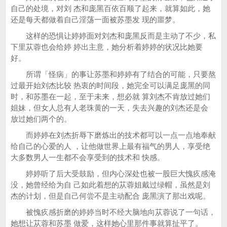
自己的处境，对刘 杰和庞黑百依百顺了起来，就算如此，她
还是每天都做着自己淫荡一面被苏墨发 现的噩梦。
这样的恐惧让婷婷面对刘杰和庞黑反而是主动了不少，私
下里苁蓉也会给婷 婷出主意，她分析着婷婷的状况比她要
好。
所谓「怪病」的事让苏墨和婷婷有了结合的可能，只要熬
过最开始刘杰比较 热衷的时间段，她完全可以满足庞黑的同
时，和苏墨在一起，至于未来，想必就 算刘杰不肯放过她们
姐妹，但女人总有人老珠黄的一天，失去兴趣的刘杰还是会
放过她们两个的。
而婷婷在刘杰折辱下磨炼出的技术都可以一点一点地奉献
给自己的心爱的人 ，让他做世界上最有福气的男人，享受绝
大多数男人一生都不会享受到的技术和 快感。
婷婷听了后大受鼓励，但内心深处也被一股巨大愧疚感淹
没，她曾经给为自 己如此着想的苁蓉姐戴过绿帽，虽然是刘
杰的计划，但是自己何尝不是主动配合 庞黑演了那出戏呢。
被愧疚感折磨的婷婷当时不经大脑地向苁蓉说了一句话，
她想让苁蓉和苏墨 做爱，这样她心里那件事就算扯平了。