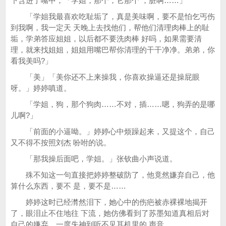
下含进了嘴中，「学姐，那个，它那个 ，脏啊……」
「学姐我最喜欢吃耻垢了，真是美味啊，要不是怕乞丐伤
到我啊，我一定天 天晚上去找他们，帮他们清理肉棒上的耻
垢，学弟答应姐姐，以后都不要洗肉棒 好吗，如果需要清
理，就来找姐姐，姐姐用嘴巴帮你清理的干干净净。弟弟，你
看我美吗?」
「美」「美你还不上来操我，你喜欢操逼还是操屁眼
呀。」婷婷嗔道。
「学姐，狗，那个狗肉……不对，插……嗯，狗弄的是哪
儿啊?」
「前面的小逼呦。」婷婷心中烦躁起来，又提这个，自己
又不得不按照刘杰 吩咐的说。
「那我操后面吧，学姐。」张钦曲小声说道。
殊不知这一句直接把婷婷整破防了，他竟然嫌弃自己，他
算什么东西，要不 是，要不是……
婷婷这时已经潸然泪下，她心中的伤疤被赤裸裸地揭开
了，眼泪止不住地往 下流，她仿佛看到了苏墨知道真相后对
自己的嫌弃，一度失神到听不见耳机里的 声音。