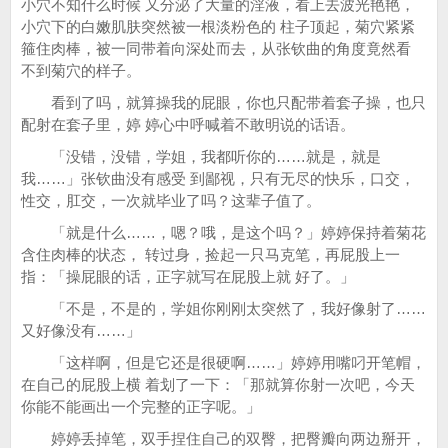
小穴不知什么时候 又分泌了大量的淫液，看上去波光艳艳，
小穴下的白嫩肌肤突然被一根淡粉色的 柱子顶起，菊穴紧紧
箍住肉棒，被一同带着向深处而去，从张钦曲的角度竟然看
不到菊穴的样子。
看到了吗，就算操我的屁眼，你也只配带着套子操，也只
配射在套子里，婷 婷心中呼喊着不敢明说的话语。
「没错，没错，学姐，我都听你的……就是，就是
我……」张钦曲没有感受 到鄙视，只有无尽的快乐，口交，
性交，肛交，一次就毕业了吗？这辈子值了。
「就是什么……，嗯？哦，是这个吗？」婷婷保持着菊花
含住肉棒的状态， 转过身，捡起一只马克笔，再屁股上一
指：「操屁眼的话，正字就写在屁股上就 好了。」
「不是，不是的，学姐你刚刚太突然了，我好像射了……
又好像没有……」
「这样啊，但是它还是很硬啊……」婷婷用嘴叼开笔帽，
在自己的屁股上横 着划了一下：「那就算你射一次吧，今天
你能不能画出一个完整的正字呢。」
婷婷丢掉笔，双手捏住自己的双臀，把臀瓣向两边掰开，