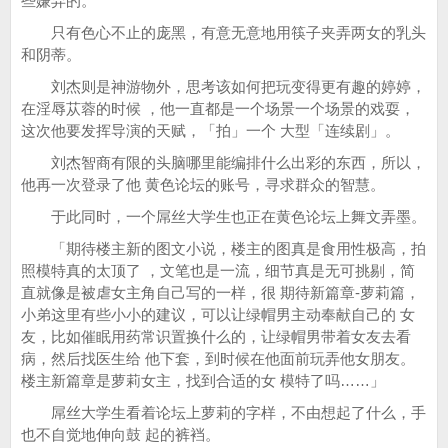
些嫌弃的。
只有色心不止的庞黑，有意无意地用筷子夹弄两女的乳头
和阴蒂。
刘杰则是神游物外，思考该如何把玩变得更有趣的婷婷，
在淫辱苁蓉的时候 ，他一直都是一个场景一个场景的戏耍，
这次他要发挥导演的天赋，「拍」一个 大型「连续剧」。
刘杰智商有限的头脑哪里能编排什么出彩的东西，所以，
他再一次登录了他 黄色论坛的账号，寻求群众的智慧。
于此同时，一个屌丝大学生也正在黄色论坛上舞文弄墨。
「期待楼主新的图文小说，楼主的图真是食用性极高，拍
照模特真的太顶了 ，文笔也是一流，细节真是无可挑剔，简
直就像是被虐女主角自己写的一样，很 期待新篇章-萝莉篇，
小弟这里有些小小的建议，可以让绿帽男主动奉献自己的 女
友，比如催眠用药常识置换什么的，让绿帽男带着女友去看
病，然后找医生给 他下套，到时候在他面前玩弄他女朋友。
楼主新篇章是萝莉女主，找到合适的女 模特了吗……」
屌丝大学生看着论坛上萝莉的字样，不由想起了什么，手
也不自觉地伸向鼓 起的裤裆。