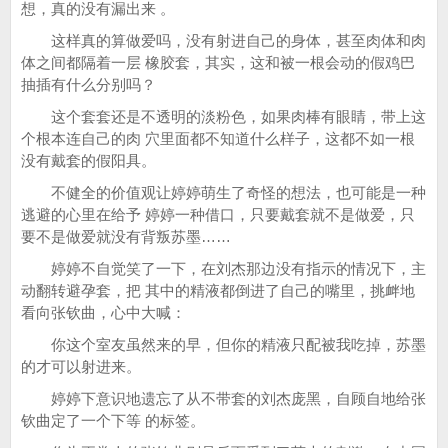
想，真的没有漏出来 。
这样真的算做爱吗，没有射进自己的身体，甚至肉体和肉
体之间都隔着一层 橡胶套，其实，这和被一根会动的假鸡巴
抽插有什么分别吗？
这个套套还是不透明的淡粉色，如果肉棒有眼睛，带上这
个根本连自己的肉 穴里面都不知道什么样子，这都不如一根
没有戴套的假阳具。
不健全的价值观让婷婷萌生了奇怪的想法，也可能是一种
逃避的心里在给予 婷婷一种借口，只要戴套就不是做爱，只
要不是做爱就没有背叛苏墨……
婷婷不自觉笑了一下，在刘杰那边没有指示的情况下，主
动翻转避孕套，把 其中的精液都倒进了自己的嘴里，挑衅地
看向张钦曲，心中大喊：
你这个室友虽然来的早，但你的精液只配被我吃掉，苏墨
的才可以射进来。
婷婷下意识地遗忘了从不带套的刘杰庞黑，自顾自地给张
钦曲定了一个下等 的标签。