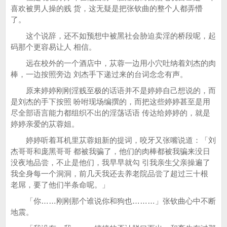
喜欢被男人操的贱 货，这无疑是把张钦曲的整个人都弄懵
了。
这个说辞，还不如预想中被黑社会胁迫卖淫的桥段呢，起
码那个更容易让人 相信。
远在校外的一个酒店中，苁蓉一边用小穴吐纳着刘杰的肉
棒，一边按照旁边 刘杰手下递过来的台词念念有声。
原来婷婷刚刚淫贱至极的话语并不是婷婷自己想说的，而
是刘杰的手下按照 吩咐现场编撰的，而把这些婷婷甚至是用
尽全部语言能力都组织不出的淫荡话语 传达给婷婷的，就是
婷婷亲爱的苁蓉姐。
婷婷听着耳机里苁蓉姐新的提词，咬牙又张嘴说道：「刘
杰哥哥和庞黑哥哥 都被我骗了，他们的肉棒都被我骗来没日
没夜地品尝，不止是他们，我早早就勾 引我亲生父亲操遍了
我全身每一个洞洞，前几天我还去养老院品尝了超过三十根
老屌，要了他们半条命呢。」
「你……刚刚那个谁说你和狗也………」张钦曲心中不断
地震。