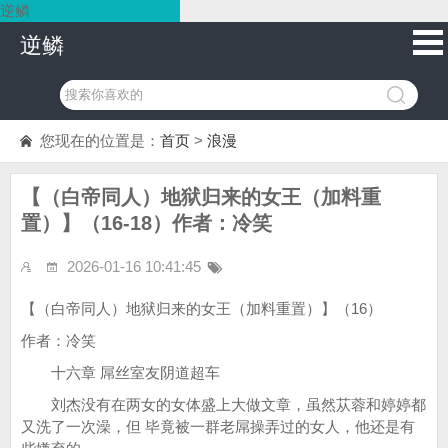
逆鳞
逆鳞
您现在的位置是：
首页
>
浪漫
【（白帝同人）地狱归来的女王（加料重
置）】（16-18）作者：冷笑
2026-01-16 10:41:45
【（白帝同人）地狱归来的女王（加料重置）】（16）
作者：冷笑
十六章 屌丝室友阴道超车
刘杰没有在两女的女体盛上大做文章，虽然苁蓉和婷婷都
又洗了一次澡，但 毕竟被一群老屌操弄过的女人，他还是有