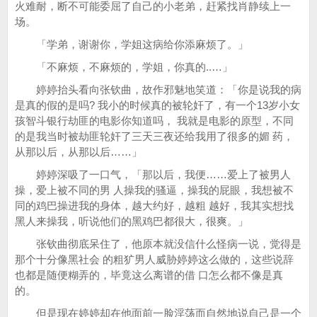
火难耐，断不可能委屈了自己的小老弟，赶紧找肖静续上一
场。
「学弟，谢谢你，学姐这病给你添麻烦了。」
「不麻烦，不麻烦的，学姐，你真的..…」
婷婷抬头看向张钦曲，故作邪魅地笑道：「你是说我的病
是真的假的是吗? 我小的时候真的被轮奸了，有一个13岁小女
孩智斗银行劫匪的电影你知道吗， 我就是电影的原型，不同
的是我当时被劫匪轮奸了三天三夜还给我用了很多的媚 药，
从那以后，从那以后……」
婷婷深吸了一口气，「那以后，我便……爱上了被男人
操，爱上被不同的男 人操我的骚逼，操我的屁眼，我想被不
同的鸡巴操进我的身体，越大约好，越粗 越好，我其实想找
黑人来操我，听说他们的黑鸡巴都很大，很爽。」
张钦曲彻底呆住了，他原本就没信什么怪病一说，觉得是
那个十分像黑社会 的粗犷男人威胁婷婷这么做的，这些说辞
也都是随便糊弄的，毕竟这么离谱的借 口怎么都不像是真
的。
但是现在婷婷却在他面前一脸淫荡而自然地说自己是一个