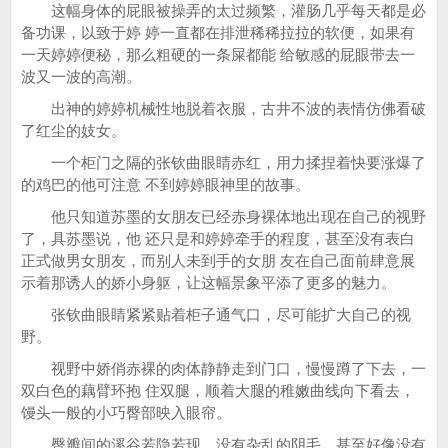
这幅身体的屁眼被操弄的太过频繁，灌肠几乎每天都是必
备功课，以致于婷 婷一直都在排泄稀稀拉拉的软便，如果有
一天婷婷便秘，那么粗硬的一条屎都能 给敏感的屁眼带去一
波又一波的高潮。
出神的婷婷机械性地脱着衣服，古井不波的表情仿佛看破
了红尘的妓女。
一个柜门之隔的张钦曲眼睛赤红，用力揉捏着快要涨爆了
的鸡巴的他可注意 不到婷婷眼神里的故事。
他只知道苏墨的女朋友已经赤身裸体地出现在自己的视野
了，具苏墨说，他 还只是和婷婷牵手的程度，甚至没有表白
正式做男女朋友，而别人未到手的女朋 友在自己面前肆意展
示着那诱人的娇小身躯，让这幅景象平添了更多的魅力。
张钦曲眼睛紧紧贴着柜子通气口，尽可能扩大自己的视
野。
视野中娇俏赤裸的肉体静静走到门口，慢慢蹲了下去，一
双白色的藕臂环抱 住双腿，顺着大腿的稚嫩曲线向下看去，
馒头一般的小巧臀部映入眼帘。
臀瓣间的溪谷若隐若现，没有杂乱的阴毛，甚至好像没有