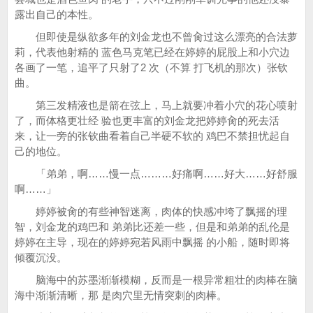
露出自己的本性。
但即使是纵欲多年的刘金龙也不曾肏过这么漂亮的合法萝
莉，代表他射精的 蓝色马克笔已经在婷婷的屁股上和小穴边
各画了一笔，追平了只射了2 次（不算 打飞机的那次）张钦
曲。
第三发精液也是箭在弦上，马上就要冲着小穴的花心喷射
了，而体格更壮经 验也更丰富的刘金龙把婷婷肏的死去活
来，让一旁的张钦曲看着自己半硬不软的 鸡巴不禁担忧起自
己的地位。
「弟弟，啊……慢一点………好痛啊……好大……好舒服
啊……」
婷婷被肏的有些神智迷离，肉体的快感冲垮了飘摇的理
智，刘金龙的鸡巴和 弟弟比还差一些，但是和弟弟的乱伦是
婷婷在主导，现在的婷婷宛若风雨中飘摇 的小船，随时即将
倾覆沉没。
脑海中的苏墨渐渐模糊，反而是一根异常粗壮的肉棒在脑
海中渐渐清晰，那 是肉穴里无情突刺的肉棒。