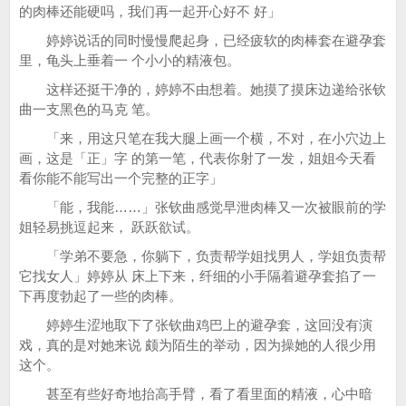
的肉棒还能硬吗，我们再一起开心好不 好」
婷婷说话的同时慢慢爬起身，已经疲软的肉棒套在避孕套
里，龟头上垂着一 个小小的精液包。
这样还挺干净的，婷婷不由想着。她摸了摸床边递给张钦
曲一支黑色的马克 笔。
「来，用这只笔在我大腿上画一个横，不对，在小穴边上
画，这是「正」字 的第一笔，代表你射了一发，姐姐今天看
看你能不能写出一个完整的正字」
「能，我能……」张钦曲感觉早泄肉棒又一次被眼前的学
姐轻易挑逗起来， 跃跃欲试。
「学弟不要急，你躺下，负责帮学姐找男人，学姐负责帮
它找女人」婷婷从 床上下来，纤细的小手隔着避孕套掐了一
下再度勃起了一些的肉棒。
婷婷生涩地取下了张钦曲鸡巴上的避孕套，这回没有演
戏，真的是对她来说 颇为陌生的举动，因为操她的人很少用
这个。
甚至有些好奇地抬高手臂，看了看里面的精液，心中暗