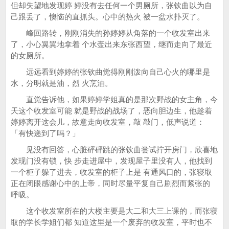
但却失望地发现婷 婷没有去任何一个男厕所，张钦曲以为自
己跟丢了，懊恼的直抓头。心中的热火 被一盆水扑灭了。
峰回路转，刚刚消失的孙婷婷从角落的一个收发室出来
了，小心翼翼地拿着 个水壶出来东张西望，继而走向了最近
的女厕所。
远远看到婷婷的张钦曲觉得刚刚泼向自己心火的哪里是
水，分明就是油，烈 火烹油。
直觉告诉他，如果婷婷学姐真的是那次野战的女主角，今
天这个收发室可能 就是野战的战场了，恶向胆边生，他趁着
婷婷离开这会儿，故意走向收发室，敲 敲门，低声说道：
「有快递到了吗？」
见没有回答，心脏砰砰跳的张钦曲尝试拧开房门，欣喜地
发现门没有锁，快 步走进屋中，发现屋子里没有人，他找到
一个柜子躲了进去，收发室的柜子上是 有通风口的，张寝取
正在闭眼感谢心中的上帝，同时尽量平复自己剧烈而紧张的
呼吸。
这个收发室所在的大楼主要是大二和大三上课的，而张寝
取的学长学姐们都 知道这里是一个废弃的收发室，平时也不