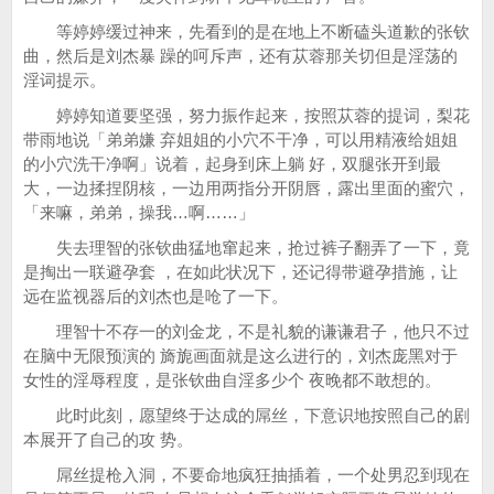
等婷婷缓过神来，先看到的是在地上不断磕头道歉的张钦
曲，然后是刘杰暴 躁的呵斥声，还有苁蓉那关切但是淫荡的
淫词提示。
婷婷知道要坚强，努力振作起来，按照苁蓉的提词，梨花
带雨地说「弟弟嫌 弃姐姐的小穴不干净，可以用精液给姐姐
的小穴洗干净啊」说着，起身到床上躺 好，双腿张开到最
大，一边揉捏阴核，一边用两指分开阴唇，露出里面的蜜穴，
「来嘛，弟弟，操我…啊……」
失去理智的张钦曲猛地窜起来，抢过裤子翻弄了一下，竟
是掏出一联避孕套 ，在如此状况下，还记得带避孕措施，让
远在监视器后的刘杰也是呛了一下。
理智十不存一的刘金龙，不是礼貌的谦谦君子，他只不过
在脑中无限预演的 旖旎画面就是这么进行的，刘杰庞黑对于
女性的淫辱程度，是张钦曲自淫多少个 夜晚都不敢想的。
此时此刻，愿望终于达成的屌丝，下意识地按照自己的剧
本展开了自己的攻 势。
屌丝提枪入洞，不要命地疯狂抽插着，一个处男忍到现在