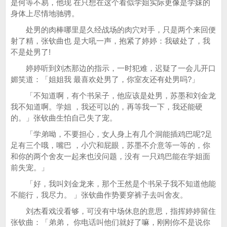
是何等不易，他现 在只想在这个看似学姐实际更像是学妹的
身体上尽情地驰骋。
处男的肉棒哪里是久经战场的肉穴对手，只是两个来回便
射了精，张钦曲也 是大吼一声，抱紧了婷婷：我破处了，我
不是处男了!
婷婷听到刘杰那边的指示，一时犯难，迟疑了一会儿开口
媚笑道：「姐姐我 最喜欢处男了，你室友还有处男吗?」
「不知道啊，有个书呆子，他应该是处男，苏墨和刘金龙
我不知道啊。学姐 ，我还可以的，再等我一下，我还能硬
的。」张钦曲生怕自己失了宠。
「学弟呦，不要担心，女人身上有几个洞能插鸡巴呢?足
足有三个哦，嘴巴 ，小穴和屁眼，苏墨不介意等一等的，你
和你的两个舍友一起来也没问题，没有 一只鸡巴能在学姐面
前失宠。」
「好，我叫刘金龙来，那个王然是个书呆子我不知道他能
不能行，我尽力。 」张钦曲作势要穿裤子去叫舍友。
刘杰看戏没看够，可没有中场休息的意思，指挥婷婷留住
张钦曲：「弟弟， 你电话叫他们就好了嘛，刚刚你不是说你