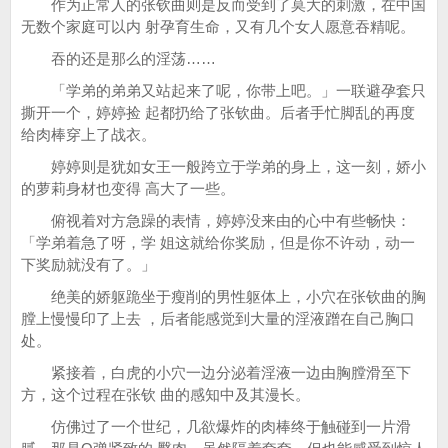
作为正常人的张钦曲则是反而受到了莫大的刺激，在中国
无数个家庭可以内 射孕育生命，又有几个女人愿意吞精呢。
吞的还是那么的淫荡……
「学弟的弟弟又站起来了呢，你带上吧。」一联避孕套只
撕开一个，婷婷捡 起都扔给了张钦曲。后者手忙脚乱的再度
给肉棒穿上了战衣。
婷婷则是犹如女王一般跨立于学弟的身上，这一刻，娇小
的萝莉身材也变得 高大了一些。
俯视着对方急躁的表情，婷婷没来由的心中有些畅快：
「学弟着急了呀，学 姐这就给你奖励，但是你不许动，动一
下奖励就没有了。」
绝美的娇躯跪坐于瘦削的男性躯体上，小穴在张钦曲的胸
膛上慢慢印了上去 ，后者能感觉到大量的淫液蹭在自己胸口
处。
紧接着，白虎的小穴一边分泌着淫液一边由胸膛滑至下
方，这个过程在张钦 曲的感知中及其漫长。
仿佛过了一个世纪，几欲爆炸的肉棒终于触碰到一片滑