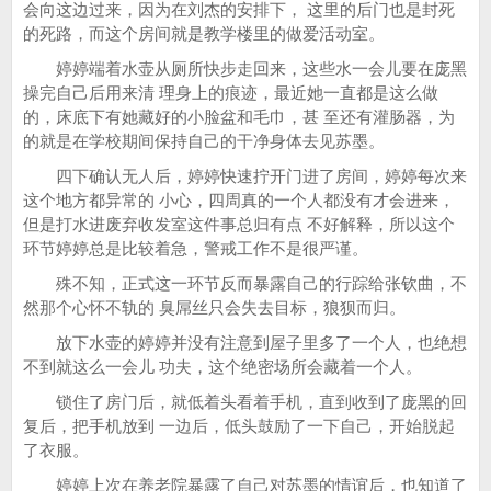
会向这边过来，因为在刘杰的安排下， 这里的后门也是封死
的死路，而这个房间就是教学楼里的做爱活动室。
婷婷端着水壶从厕所快步走回来，这些水一会儿要在庞黑
操完自己后用来清 理身上的痕迹，最近她一直都是这么做
的，床底下有她藏好的小脸盆和毛巾，甚 至还有灌肠器，为
的就是在学校期间保持自己的干净身体去见苏墨。
四下确认无人后，婷婷快速拧开门进了房间，婷婷每次来
这个地方都异常的 小心，四周真的一个人都没有才会进来，
但是打水进废弃收发室这件事总归有点 不好解释，所以这个
环节婷婷总是比较着急，警戒工作不是很严谨。
殊不知，正式这一环节反而暴露自己的行踪给张钦曲，不
然那个心怀不轨的 臭屌丝只会失去目标，狼狈而归。
放下水壶的婷婷并没有注意到屋子里多了一个人，也绝想
不到就这么一会儿 功夫，这个绝密场所会藏着一个人。
锁住了房门后，就低着头看着手机，直到收到了庞黑的回
复后，把手机放到 一边后，低头鼓励了一下自己，开始脱起
了衣服。
婷婷上次在养老院暴露了自己对苏墨的情谊后，也知道了