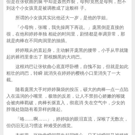
但是在张钦曲的脑 中却是轰然炸裂，母狗!竟然是母狗，想不
到这个小女孩竟是被调教成了这般样 子。
所谓的小女孩其实比他还大一岁，是他的学姐。
「小母狗，张嘴，我先操两下再说。」庞黑倒是直接的
很，在他和婷婷单独 相处的时间里，剧情都是单调异常，那
就是肉棒在不同肉洞里的抽插。
婷婷顺从的直起身，主动解开庞黑的腰带，小手从早就隆
起的裤裆里拿出了 那根黝黑的大鸡巴。
这根鸡巴让张钦曲心底直呼卧槽，自愧不如，但就是如此
粗壮的鸡巴，转瞬 就消失在婷婷的樱桃小口里消失了一大
截。
随着庞黑大手对婷婷脑袋的按压，硕大的肉棒—点一点陷
入在温润的小嘴里 ，极致的反差，让人不禁担心娇嫩的喉咙
会被肉棒戳破，肉棒长驱直入，彻底消 失在空气中，少女的
脖颈处隐隐有着异样的隆起。
「咯……啊……」，婷婷咳的眼泪直流，深喉了无数次，
但仍旧无法习惯这 种难受的感觉。