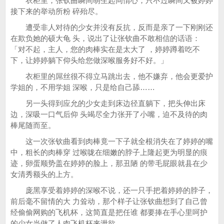
衣柜里，张钦曲瞬间萌生起同情心，只不过瞬间又被婷婷
接下来的举动所粉 碎殆尽。
遭受非人对待的少女并没有反抗，反而是亲了一下刚刚还
在欺负她的硕大龟 头，说出了让张钦曲不敢相信的话语：
「对不起，主人，您的肉棒实在是太大了 ，婷婷蹲着吃不
下，让婷婷躺下仰头给您做深喉服务好不好。」
衣柜里的屌丝很不得立马跳出去，他不嫌弃，他会更爱护
学姐的，不用学姐 深喉，只是给自己舔……
另一头得到应允的少女走到床边径直躺下，把头伸出床
边，深吸一口气后仰 头竭尽全力张开了小嘴，迫不及待的肉
棒尾随而至。
这一次张钦曲看到肉棒竟一下子就全根消失在了婷婷的嘴
中，粗长的肉棒穿 过喉咙在细嫩的脖子上隆起更为明显的痕
迹，卵蛋顺势盖在婷婷的脸上，那丑陋 的带毛屁眼就县在少
女清秀额头的上方。
庞黑享受着婷婷的深喉不说，还一只手把着婷婷的脖子，
前后毫不留情的大 力耸动，那个样子让张钦曲想到了自己曾
经偷偷网购的飞机杯，这简直是把任谁 都要捧在手心里呵护
的少女当做了人肉飞机杯来泄欲。