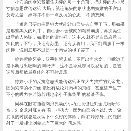
小穴的肉壁紧紧箍住肉棒的每一个角落，把肉棒的大小尺
寸信息悉数传达给 大脑，就连龟头的形状也由娇嫩的子宫口
负责丈量，婷婷撑不起一点反抗的心思， 不禁想到。
「难道只要肉棒足够大就能让自己失去自我了吗，那如果
是那些黑人的尺寸， 自己会不会被肉的精神崩溃，再次诞生
出新的人格呢，如果是的话也好，这本来 就不是自己愿意去
担负的，不行，我还有苏墨，还有苁蓉姐，我不能屈服于一根
肉棒，说到底那不过是一个肉做的棍子罢了。」
婷婷紧咬牙关，双手抓紧床单，不再出声求饶，但嘴边还
是不断泄出嗯啊的 呻吟声，这不是靠意志可以忍耐的，是被
调教后那敏感身体的不可控反应。
婷婷小小的反抗意志没能传达给正在大力抽插的刘金龙，
因为紧窄的小穴丝 毫没有放松对肉棒的束缚，甚至还产生了
不小的吸力在若隐若现地牵引子弹袋里 的精液子弹。
同样在眼前随着肉浪晃动的小巧屁眼也让刘金龙啧啧称
奇，刘金龙对肛交有 着一些执念，因为自己的本钱过大，肏
屁眼的时候总是没留下什么好的体验，而 在婷婷身上的屁眼
射了一发却让刘金龙有了巨大的满足感。