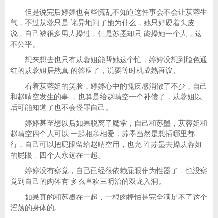
但是说完后婷婷也有些慌乱不知道这件事会不会让苁蓉生
气，不过苁蓉只是 诧异地问了她为什么，她只好硬着头皮
说，自己被很多男人操过，但是苏墨却只 能操她一个人，这
不公平。
想来想去也只有苁蓉姐能帮她这个忙，婷婷没想到脸色通
红的苁蓉姐居然真 的答应了，说要等时机成熟再议。
看着苁蓉姐的笑脸，婷婷心中的愧疚感消散了不少，自己
和赵晴空发生的事 ，也算是给赵晴空一个补偿了，苁蓉姐以
后可能知道了也不会怪罪自己。
婷婷甚至想以后如果脱离了魔掌，自己和苏墨，苁蓉姐和
赵晴空四个人可以 一起相亲相爱，苏墨当然是想插哪里都
行，自己可以把屁眼留给赵晴空用，也允 许苏墨去操苁蓉姐
的屁眼，四个人永远在一起。
婷婷没有察觉，自己已经很依赖屁眼作为性器了，也没察
觉到自己的肉体有 多么喜欢三明治的双龙入洞。
如果真的和苏墨在一起，一根肉棒怕是完全满足不了这个
淫荡的身体的。