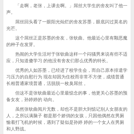
「走啊，老张，上课去啊。」屌丝大学生的舍友叫了他一
声。
屌丝回头看了一眼阳光灿烂的舍友苏墨，眼底闪过莫名的
光芒。
这个屌丝正是苏墨的舍友，张钦曲。他最近心里有颗恶魔
的种子在发芽。
热闹的大学生活对于张钦曲这样一个闷骚男来说有些不适
应，只知道傻学习 的他没有舍友们那么优秀的特长。
优秀的人如苏墨，已经进了校学生会，而自己原本排遣学
习压力的自慰行为 现在却因为住校而非常不方便，成绩普通
长相普通家境普通，活脱脱一枚臭屌丝 。
但这不是张钦曲最近心里最惦念的事，他更关心苏墨的预
备女友，孙婷婷的 动向。
虽然张钦曲阅片无数，却也不是胆大到惦记别人女朋友的
人，之所以满脑子 都是那个娇俏的女孩，只因他偶然在男厕
愉着打飞机的时候，遇到了疑似是孙婷 婷的一个女人在男厕
和人野战。