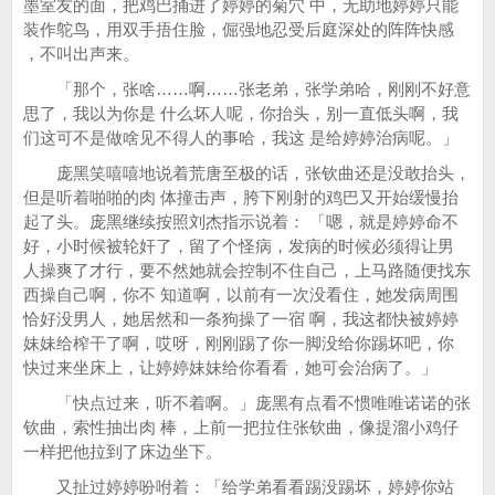
墨室友的面，把鸡巴捅进了婷婷的菊穴 中，无助地婷婷只能
装作鸵鸟，用双手捂住脸，倔强地忍受后庭深处的阵阵快感
，不叫出声来。
「那个，张啥……啊……张老弟，张学弟哈，刚刚不好意
思了，我以为你是 什么坏人呢，你抬头，别一直低头啊，我
们这可不是做啥见不得人的事哈，我这 是给婷婷治病呢。」
庞黑笑嘻嘻地说着荒唐至极的话，张钦曲还是没敢抬头，
但是听着啪啪的肉 体撞击声，胯下刚射的鸡巴又开始缓慢抬
起了头。庞黑继续按照刘杰指示说着： 「嗯，就是婷婷命不
好，小时候被轮奸了，留了个怪病，发病的时候必须得让男
人操爽了才行，要不然她就会控制不住自己，上马路随便找东
西操自己啊，你不 知道啊，以前有一次没看住，她发病周围
恰好没男人，她居然和一条狗操了一宿 啊，我这都快被婷婷
妹妹给榨干了啊，哎呀，刚刚踢了你一脚没给你踢坏吧，你
快过来坐床上，让婷婷妹妹给你看看，她可会治病了。」
「快点过来，听不着啊。」庞黑有点看不惯唯唯诺诺的张
钦曲，索性抽出肉 棒，上前一把拉住张钦曲，像提溜小鸡仔
一样把他拉到了床边坐下。
又扯过婷婷吩咐着：「给学弟看看踢没踢坏，婷婷你站