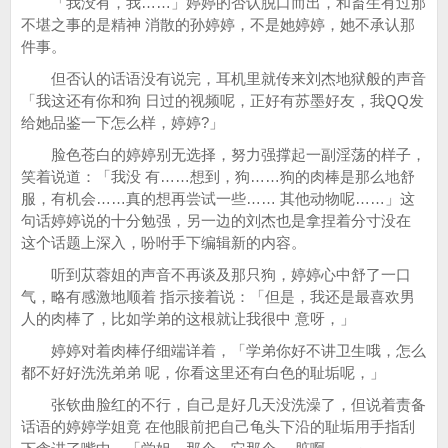
「我没有，我……」婷婷的否认脱口而出，和畜生有过那
不堪之事的是精神 消散的孙婷婷，不是她婷婷，她不承认那
件事。
但否认的话语没有说完，耳机里就传来刘杰地狱般的声音
「我这还有你和狗 日过的视频呢，正好有苏墨好友，我QQ发
给她品鉴一下怎么样，婷婷?」
脸色苍白的婷婷别无选择，努力强撑起一副淫荡的样子，
笑着说道：「我没 有……想到，狗……狗的肉棒是那么地舒
服，有机会……真的想再尝试一些…… 其他动物呢……」这
句话婷婷说的十分勉强，另一边的刘杰也是拿捏着分寸没在
这个话题上深入，吩咐手下编辑新的内容。
听到苁蓉姐的声音不再谈及那只狗，婷婷心中舒了一口
气，略有感激地顺着 指示接着说：「但是，我还是最喜欢男
人的肉棒了，比如学弟的这根就让我很中 意呀，」
婷婷对着肉棒仔细端详着，「学弟你好不讲卫生哦，怎么
都不好好洗洗弟弟 呢，你看这里还有白色的耻垢呢，」
张钦曲脸红的不行，自己是好几天没洗澡了，但说着责备
话语的婷婷学姐竟 在他眼前把自己龟头下沿的耻垢用手指刮