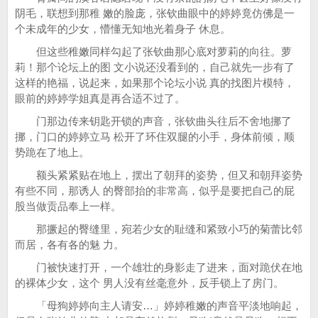
阴毛，联想到那稚 嫩的脸庞，张钦曲眼中的婷婷竟仿佛是一
个未成年的少女，懵懂无知地光着身子 休息。
但这些稚嫩同样勾起了张钦曲那心底对萝莉的向往。萝
莉！那个论坛上的图 文小说还没看到的，自己就先一步有了
这样的艳福，说起来，如果那个论坛小说 真的找图片模特，
眼前的婷婷学姐真是再合适不过了。
门那边传来钥匙开锁的声音，张钦曲头往后不舍地挪了
挪，门口的婷婷立马 松开了环住双腿的小手，身体前倾，顺
势跪在了地上。
额头紧紧贴在地上，摆出了朝拜的姿势，但又和朝拜姿势
有些不同，那诱人 的臀部抬的非常高，似乎是要把自己的屁
股当做贡品奉上一样。
那撅起的臀缝里，宛若少女的耻缝和紧致小巧的菊蕾比邻
而居，各有各的魅 力。
门被快速打开，一个雄壮的身影走了进来，面对跪伏在地
的裸体少女，这个 男人没有丝毫意外，反手锁上了房门。
「母狗婷婷向主人请安…」婷婷稚嫩的声音平淡地响起，