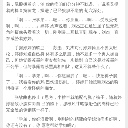
着，屁股撅着哈，治 你的病咱们分分钟不耽误。」说着又提
着肉棒直捣黄龙，操进了已经狼狈不堪的 菊穴深处。
「啊……张学弟……嗯……你那里……啊……受没受伤
啊，啊…………」婷婷 柔声说着，刘杰正在通过屋子里无死
角的摄像头看着这一切，刚刚带上耳机直到 现在，刘杰一直
在威胁着婷婷。
手握婷婷的软肋——苏墨，刘杰对付婷婷简直不要太轻
松，婷婷知道自己身 体有多么肮脏，她不差多一个男人操自
己，但她觉得苏墨的室友都能先一步操到 自己这是对苏墨的
不公平，但与暴露给苏墨真相相比，这又不算些什么了。
「啊……学弟，啊……你这里肿了，嗯……快把裤子脱
了……我看看你的鸡 巴伤没伤到。」婷婷开始按照刘杰的吩
咐扮演一个发怪病的痴女。
张钦曲也停止了思考，半推半就地配合脱了裤子，随着婷
婷精致小脸探向自 己的胯下，那根尺寸略微逊色的肉棒已经
完全硬的像钢筋一样了。
「学弟，你好浪费啊，刚刚射的精液给学姐治病多好啊，
你还有没有了，你 愿意帮助学姐吗?」