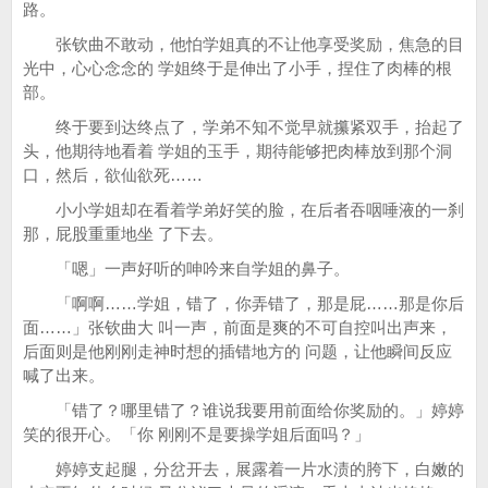
路。
张钦曲不敢动，他怕学姐真的不让他享受奖励，焦急的目
光中，心心念念的 学姐终于是伸出了小手，捏住了肉棒的根
部。
终于要到达终点了，学弟不知不觉早就攥紧双手，抬起了
头，他期待地看着 学姐的玉手，期待能够把肉棒放到那个洞
口，然后，欲仙欲死……
小小学姐却在看着学弟好笑的脸，在后者吞咽唾液的一刹
那，屁股重重地坐 了下去。
「嗯」一声好听的呻吟来自学姐的鼻子。
「啊啊……学姐，错了，你弄错了，那是屁……那是你后
面……」张钦曲大 叫一声，前面是爽的不可自控叫出声来，
后面则是他刚刚走神时想的插错地方的 问题，让他瞬间反应
喊了出来。
「错了？哪里错了？谁说我要用前面给你奖励的。」婷婷
笑的很开心。「你 刚刚不是要操学姐后面吗？」
婷婷支起腿，分岔开去，展露着一片水渍的胯下，白嫩的