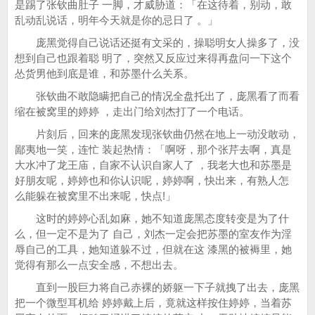
是踢了张钦曲肚子 一脚，才威胁道：「在这待着，别动，敢
乱动乱说话，明年今天就是你的忌日了 。」
庞黑觉得自己说话还挺有文采的，操聪明女人操多了，没
想到自己也跟着聪 明了，突然又反应过来得再盘问一下这个
怂货男他到底是谁，和苏墨什么关系。
张钦曲不敢隐瞒把自己的情况全盘托出了，庞黑看了而看
缩在被窝里的婷婷 ，走出门给刘杰打了一个电话。
片刻后，回来的庞黑发现张钦曲仍然在地上一动没敢动，
鄙夷地一笑，连忙 装起热情：「啊呀，那个张芹去啊，真是
大水冲了龙王庙，自家不认识自家人了 ，我老大也和苏墨是
好朋友呢，婷婷也和你认识呢，婷婷啊，快出来，有熟人怎
么能躲在被窝里不出来呢，快点!」
这时的婷婷心乱如麻，她不知道庞黑态度转变是为了什
么，但一定不是为了 自己，刘杰一定会把苏墨的室友作为淫
辱自己的工具，她知道躲不过，但就在这 漆黑的被褥里，她
觉得有那么一点安全感，不想出去。
直到一股巨力将自己赤裸的娇躯一下子就拽了出去，庞黑
把一个微型耳机给 婷婷戴上后，竟就这样按住婷婷，当着苏