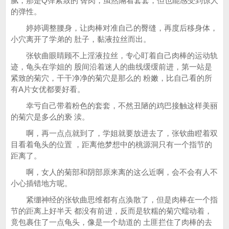
腻，那是Q弹紧致的 臀肉，虽然隔着套套，但也能感受到惊人
的弹性。
婷婷调整腰身，让肉棒对准自己的臀缝，再度后移身体，
小穴离开了学弟的 肚子，黏液拉丝而出。
张钦曲眼睛顾不上淫液拉丝，专心盯着自己肉棒的运动轨
迹，龟头在学姐的 股间沿着迷人的曲线缓缓前进，第一站是
紧致的菊穴，干干净净的菊穴是那么的 粉嫩，比自己看的所
有A片女优都要好看。
幸亏自己带着粉色的套套，不然丑陋的鸡巴接触这样美丽
的菊穴是多么的亵 渎。
啊，再一点点就到了，学姐就要放进去了，张钦曲瞪着双
目看着龟头的位置 ，距离他梦想中的桃源洞只有一个指节的
距离了。
啊，女人的菊部和阴部原来离的这么近啊，会不会有人不
小心插错地方呢。
紧绷神经的张钦曲思维都有点涣散了，但是肉棒在一个指
节的距离上好半天 都没有前进，反而是软糯的菊穴蠕动着，
竟包裹住了一点龟头，像是一个劫道的 土匪拦住了肉棒的去