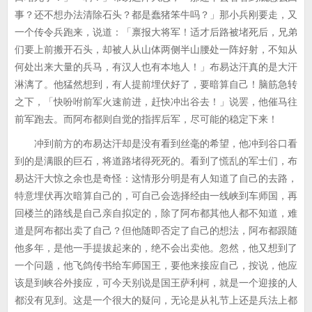
事？还不想办法清除石头？都是蠢猪笨牛吗？」那小兵刚要走，又
一个传令兵跑来，说道：「禀报大将军！适才后路被堵死后，兄弟
们要上前搬开石头，却被人从山体两侧半山腰处一阵好射，不知从
何处出来大量的兵马，有汉人也有本地人！」布易达汗真的是大汗
淋漓了。他猛然想到，有人提前埋伏好了，要暗算自己！脑筋急转
之下，「快吩咐前军火速前进，赶快冲出谷去！」说罢，他催马往
前军跑去。而阿布都则自觉的指挥后军，尽可能的稳定下来！
冲到前方的布易达汗却是没有看到丝毫的希望，他冲到谷口看
到的是满眼的巨石，将道路堵得死死的。看到了慌乱的军士们，布
易达汗大惊之余也是奇怪：这情形分明是有人知道了自己的去路，
特意埋伏再次暗算自己的，可自己会选择经由一线峡到车师国，再
回楼兰的路线是自己亲自拟定的，除了阿布都其他人都不知道，难
道是阿布都出卖了自己？但他随即否定了自己的想法，阿布都跟随
他多年，是他一手提拔起来的，绝不会出卖他。忽然，他又想到了
一个问题，他飞鸽传书给车师国王，要他来接应自己，按说，他应
该是到峡谷外接应，可今天别说是国王萨利柯，就是一个迎接的人
都没有见到。这是一个很大的疑问，无论是从礼节上还是兵法上都