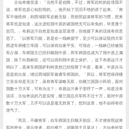
古仙奇微笑道：「当然不是劝降，不过，将军此时的处境我不
说，将军也是心知肚明的。」他开始了滔滔不绝的讲了起来。「将
军不做统帅，则西域联军必败无疑，而按照赵凌将军的习惯，想来
将军也是知道，这次进犯我中原的诸国绝无可以幸免的，毕竟逐个
惩罚。」布易达汗自然是知道这层道理，但他接下来的话就有些意
思了。「以将军只能，若是在一线峡据守，至少可以保证阻挡大军
西进车师楼兰等国，可以保得自家平安。可现在，一线峡已经被我
军占领，车师国主已经归顺我中原，而车师国也成为了我中原之属
国，除了向我称臣，还可以得到我中原之保护。」这下布易达汗才
明白了，原来车师国萨利柯竟然已经投降了中原，看来，中原兵马
是提前出发，绕过西域联军偷袭车师国的。「所以，将军想保得楼
兰安全却是无法了，虽有将军谋略无双，但楼兰国国小民弱，面对
我数十万大军，可有办法？」布易达汗鼻子里哼了一声，却是没有
说话，古仙奇说的乃是实情，楼兰国总共军民不过十万，面对中原
数十万大军，几乎可以说是毫无胜算了。想到这里，他不由得有些
泄气了。
「而且，不瞒将军，自车师国主归顺天朝后，不才便按照赵将
军的密令，派出使者，前往楼兰，劝降国主且莫达！」古仙奇的笑