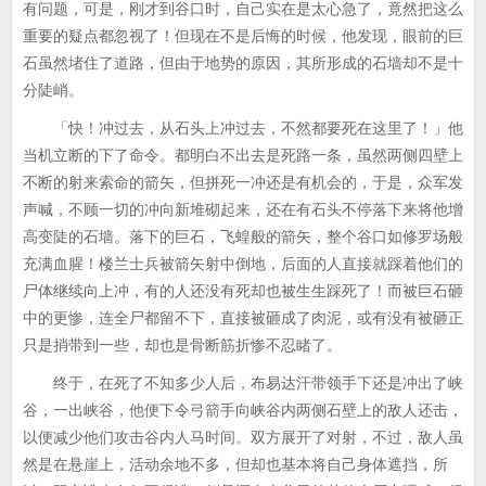
有问题，可是，刚才到谷口时，自己实在是太心急了，竟然把这么
重要的疑点都忽视了！但现在不是后悔的时候，他发现，眼前的巨
石虽然堵住了道路，但由于地势的原因，其所形成的石墙却不是十
分陡峭。
「快！冲过去，从石头上冲过去，不然都要死在这里了！」他
当机立断的下了命令。都明白不出去是死路一条，虽然两侧四壁上
不断的射来索命的箭矢，但拼死一冲还是有机会的，于是，众军发
声喊，不顾一切的冲向新堆砌起来，还在有石头不停落下来将他增
高变陡的石墙。落下的巨石，飞蝗般的箭矢，整个谷口如修罗场般
充满血腥！楼兰士兵被箭矢射中倒地，后面的人直接就踩着他们的
尸体继续向上冲，有的人还没有死却也被生生踩死了！而被巨石砸
中的更惨，连全尸都留不下，直接被砸成了肉泥，或有没有被砸正
只是捎带到一些，却也是骨断筋折惨不忍睹了。
终于，在死了不知多少人后，布易达汗带领手下还是冲出了峡
谷，一出峡谷，他便下令弓箭手向峡谷内两侧石壁上的敌人还击，
以便减少他们攻击谷内人马时间。双方展开了对射，不过，敌人虽
然是在悬崖上，活动余地不多，但却也基本将自己身体遮挡，所