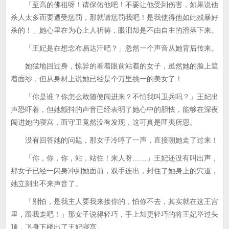
「至高的佛祖呀！请保佑他吧！不要让他受到伤害，如果说他
杀人太多而要遭受惩罚，那就请惩罚我吧！是我使得他如此残暴好
杀的！」她心里在为心上人祈祷，眼泪却是不由自主的滑落下来。
「王妃是在想念布易达汗吧？」忽然一个声音从她背后传来。
她猛地回过身，惊异的看着眼前站着的女子，虽然她的脸上遮
着面纱，但从身材上说她已经是个万里挑一的美女了！
「你是谁？你怎么敢随便闯进来？不怕我叫卫兵吗？」王妃出
声恐吓着，但她颤抖的声音已经表明了她心中的胆怯，能够在深夜
闯进她的寝宫，而守卫竟然没有发现，这可真是匪夷所思。
没有回答她的问题，那女子冷哼了一声，直接朝她走了过来！
「你，你，你，站，站住！来人呀……」王妃还没有叫出声，
那女子已经一闪身冲到她面前，双手连出，封住了她身上的穴道，
她立刻出不来声音了。
「别怕，是我主人要我来接你的，怕你不去，其实就在这王宫
里，跟我走吧！」那女子说得轻巧，手上却更轻巧的将王妃举过头
顶，飞身下楼出了王妃寝宫。