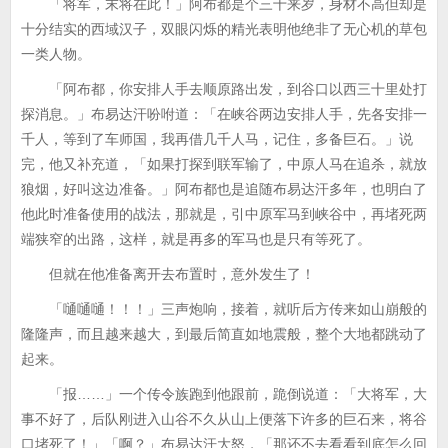
「将军，末将在此！」阿布都是个三十来岁，身材不高但却是
十分结实的西域汉子，双眼闪烁的精光表明他绝非了无心机的草包
一类人物。
「阿布都，你安排人手去顺原路出发，到谷口以西三十里处打
探消息。」布易达汗吩咐道：「在峡谷两边安排人手，先各安排一
千人，等到了车师国，我再借几千人马，记住，多备巨石。」说
完，他又补充道，「如果打探到联军输了，中原人马在追杀，就放
狼烟，好叫这边准备。」阿布都也是追随布易达汗多年，也明白了
他此时准备使用的战法，那就是，引中原军马到峡谷中，再堵死两
端狭窄的出路，这样，就是再多的军马也是只有等死了。
但就在他准备离开去布置时，意外发生了！
「嗵嗵嗵！！！」三声炮响，接着，就听后方传来如山崩般的
隆隆声，而且越来越大，到最后简直如地震般，整个大地都跳动了
起来。
「报……」一个传令族跑到他跟前，跪倒说道：「大将军，大
事不好了，后队刚进入山谷不久从山上便落下许多的巨石来，将谷
口堵死了！」「啊？」布易达汗大怒，「那还不去看看到底怎么回