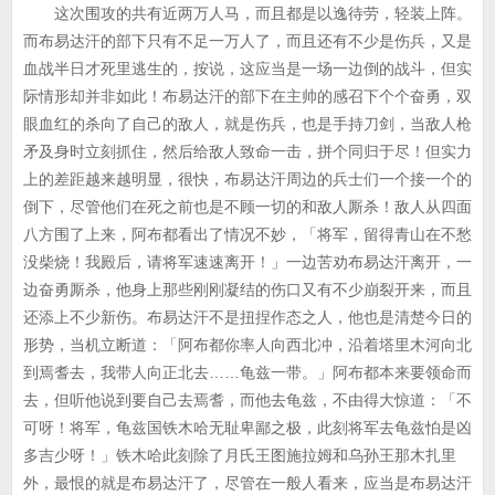
这次围攻的共有近两万人马，而且都是以逸待劳，轻装上阵。
而布易达汗的部下只有不足一万人了，而且还有不少是伤兵，又是
血战半日才死里逃生的，按说，这应当是一场一边倒的战斗，但实
际情形却并非如此！布易达汗的部下在主帅的感召下个个奋勇，双
眼血红的杀向了自己的敌人，就是伤兵，也是手持刀剑，当敌人枪
矛及身时立刻抓住，然后给敌人致命一击，拼个同归于尽！但实力
上的差距越来越明显，很快，布易达汗周边的兵士们一个接一个的
倒下，尽管他们在死之前也是不顾一切的和敌人厮杀！敌人从四面
八方围了上来，阿布都看出了情况不妙，「将军，留得青山在不愁
没柴烧！我殿后，请将军速速离开！」一边苦劝布易达汗离开，一
边奋勇厮杀，他身上那些刚刚凝结的伤口又有不少崩裂开来，而且
还添上不少新伤。布易达汗不是扭捏作态之人，他也是清楚今日的
形势，当机立断道：「阿布都你率人向西北冲，沿着塔里木河向北
到焉耆去，我带人向正北去……龟兹一带。」阿布都本来要领命而
去，但听他说到要自己去焉耆，而他去龟兹，不由得大惊道：「不
可呀！将军，龟兹国铁木哈无耻卑鄙之极，此刻将军去龟兹怕是凶
多吉少呀！」铁木哈此刻除了月氏王图施拉姆和乌孙王那木扎里
外，最恨的就是布易达汗了，尽管在一般人看来，应当是布易达汗