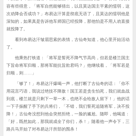
容有些得意，「将军自然能够猜出，以且莫达国主平素的懦弱，这
次劝降会否成功？」布易达汗算是彻底无语了，且莫达的懦弱他是
深知的，如果真是告诉他车师国已经投降，那他怕是不用人劝直接
就投降了。
看到布易达汗皱眉思索的表情，古仙奇知道，他心里开始活动
了。
他乘热打铁道：「将军是誓死不降气节高尚，但若是楼兰国主
下旨命将军归顺，那将军能抗旨欺君吗？」他继续着，「将军若是
归顺，则……」
「够了！」布易达汗爆喝一声，他打断了古仙奇的话：「你不
用花言巧语，我说过绝技不降敌！国王若是贪生怕死，我们就血战
到底，楼兰就是只剩下一草一木，也绝不会给敌人留下！」他的话
一下子振醒了手下的兵将们，「不错，我们誓死追随将军，决不投
降！」古仙奇没想到他会突然拒绝，一脸的尴尬。随即，他喝道：
「好，既然如此，那我就成全了你们，杀！」随着他一声令下，三
路兵马开始了对布易达汗所部的围杀！