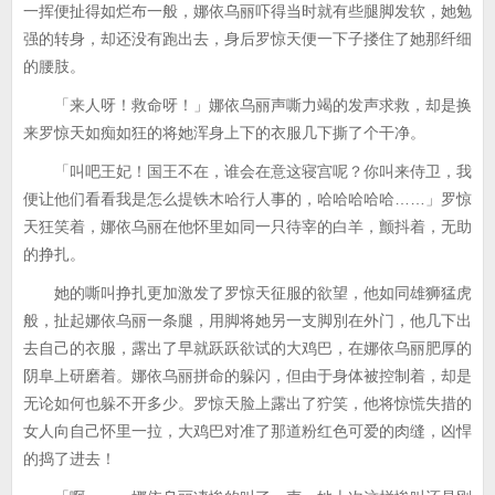
一挥便扯得如烂布一般，娜依乌丽吓得当时就有些腿脚发软，她勉
强的转身，却还没有跑出去，身后罗惊天便一下子搂住了她那纤细
的腰肢。
「来人呀！救命呀！」娜依乌丽声嘶力竭的发声求救，却是换
来罗惊天如痴如狂的将她浑身上下的衣服几下撕了个干净。
「叫吧王妃！国王不在，谁会在意这寝宫呢？你叫来侍卫，我
便让他们看看我是怎么提铁木哈行人事的，哈哈哈哈哈……」罗惊
天狂笑着，娜依乌丽在他怀里如同一只待宰的白羊，颤抖着，无助
的挣扎。
她的嘶叫挣扎更加激发了罗惊天征服的欲望，他如同雄狮猛虎
般，扯起娜依乌丽一条腿，用脚将她另一支脚別在外门，他几下出
去自己的衣服，露出了早就跃跃欲试的大鸡巴，在娜依乌丽肥厚的
阴阜上研磨着。娜依乌丽拼命的躲闪，但由于身体被控制着，却是
无论如何也躲不开多少。罗惊天脸上露出了狞笑，他将惊慌失措的
女人向自己怀里一拉，大鸡巴对准了那道粉红色可爱的肉缝，凶悍
的捣了进去！