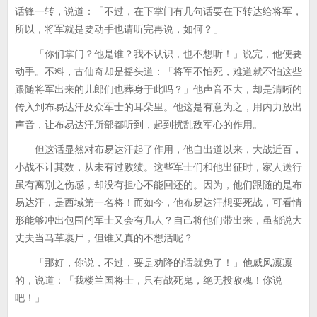
话锋一转，说道：「不过，在下掌门有几句话要在下转达给将军，
所以，将军就是要动手也请听完再说，如何？」
「你们掌门？他是谁？我不认识，也不想听！」说完，他便要
动手。不料，古仙奇却是摇头道：「将军不怕死，难道就不怕这些
跟随将军出来的儿郎们也葬身于此吗？」他声音不大，却是清晰的
传入到布易达汗及众军士的耳朵里。他这是有意为之，用内力放出
声音，让布易达汗所部都听到，起到扰乱敌军心的作用。
但这话显然对布易达汗起了作用，他自出道以来，大战近百，
小战不计其数，从未有过败绩。这些军士们和他出征时，家人送行
虽有离别之伤感，却没有担心不能回还的。因为，他们跟随的是布
易达汗，是西域第一名将！而如今，他布易达汗想要死战，可看情
形能够冲出包围的军士又会有几人？自己将他们带出来，虽都说大
丈夫当马革裹尸，但谁又真的不想活呢？
「那好，你说，不过，要是劝降的话就免了！」他威风凛凛
的，说道：「我楼兰国将士，只有战死鬼，绝无投敌魂！你说
吧！」