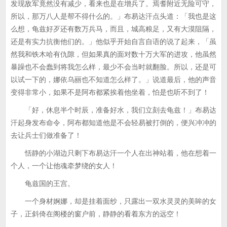
发现敌军竟然没有减少，看来也是在增兵了。焉耆附近无险可守，
所以，那万八人是帮不得什么的。」布易达汗点头道：「我也是这
么想，龟兹好歹还有数万兵马，而且，城高粮足，又有大漠阻隔，
还是有实力抗衡他们的。」他似乎开始自言自语的说了起来，「虽
然我和铁木哈有仇隙，但如果真的面对数十万大军的进攻，他虽然
暴躁也不会蠢到将我怎么样，最少不会当时就翻脸。所以，还是可
以试一下的，娜依乌丽也不知道怎么样了。」说道最后，他的声音
变得非常小，如果不是阿布都紧挨着他坐着，怕是也听不到了！
「好，休息半个时辰，准备好水，我们立刻去龟兹！」布易达
汗起身发布命令，阿布都知道他是不会轻易被打倒的，便兴冲冲的
去让兵士们做准备了！
恬静的小湖边只剩下布易达汗一个人在出神站着，他在想着一
个人，一个让他魂牵梦绕的女人！
龟兹国的王宫。
一个身材婀娜，却是挂着面纱，只露出一双水灵灵的美眸的女
子，正斜倚在阁楼的窗户前，静静的看着东方的远空！