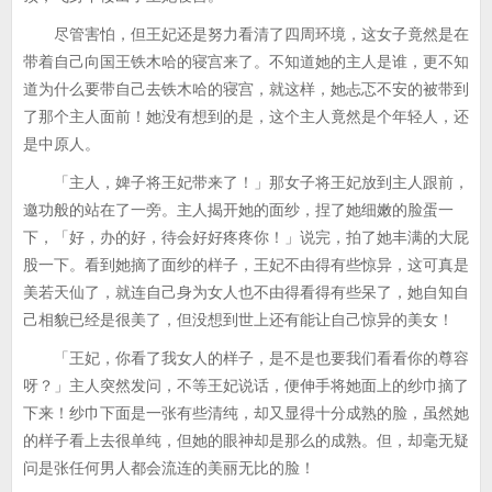
尽管害怕，但王妃还是努力看清了四周环境，这女子竟然是在
带着自己向国王铁木哈的寝宫来了。不知道她的主人是谁，更不知
道为什么要带自己去铁木哈的寝宫，就这样，她忐忑不安的被带到
了那个主人面前！她没有想到的是，这个主人竟然是个年轻人，还
是中原人。
「主人，婢子将王妃带来了！」那女子将王妃放到主人跟前，
邀功般的站在了一旁。主人揭开她的面纱，捏了她细嫩的脸蛋一
下，「好，办的好，待会好好疼疼你！」说完，拍了她丰满的大屁
股一下。看到她摘了面纱的样子，王妃不由得有些惊异，这可真是
美若天仙了，就连自己身为女人也不由得看得有些呆了，她自知自
己相貌已经是很美了，但没想到世上还有能让自己惊异的美女！
「王妃，你看了我女人的样子，是不是也要我们看看你的尊容
呀？」主人突然发问，不等王妃说话，便伸手将她面上的纱巾摘了
下来！纱巾下面是一张有些清纯，却又显得十分成熟的脸，虽然她
的样子看上去很单纯，但她的眼神却是那么的成熟。但，却毫无疑
问是张任何男人都会流连的美丽无比的脸！