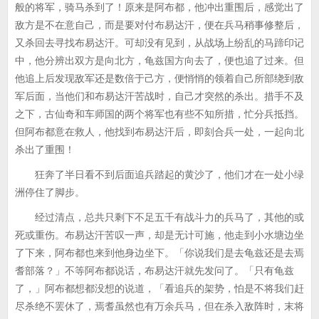
般的将军，骑马杀到了！原来是阿布都，他冲出重围后，感觉出了
敌方是不在意自己，而是要对付布易达汗，便在兵马稍事修整后，
又杀回去寻找布易达汗。可却没有见到，从战场上纷乱的马蹄印记
中，他分辨出双方是向北方，龟兹国方向去了，便也追了过来。但
他追上后发现敌军还是数倍于己方，便悄悄的领着自己所部绕到敌
军后面，当他们和布易达汗苦战时，自己才突然的杀出。措手不及
之下，古仙奇和车师国的两个将军也有些不知所措，忙分兵抵挡。
但阿布都意在救人，他找到布易达汗后，即刻合兵一处，一起向北
杀出了重围！
狂奔了半日看不到后面追兵踏起的黄沙了，他们才在一处小绿
洲停住了脚步。
经过清点，总共只剩下不足五千有战斗力的兵马了，其他的或
死或重伤。布易达汗苦叹一声，却是无计可施，他走到小水塘边坐
了下来，阿布都也来到他身边坐下。「你说我们是去龟兹还是去焉
耆部落？」不等阿布都说话，布易达汗就先发问了。「只有龟兹
了，」阿布都想都没想的说道，「看追兵的架势，怕是不将我们赶
尽杀绝不罢休了，焉耆虽然也有万余兵马，但在杀入敌阵时，末将