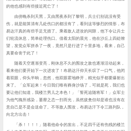
的他也感到有些接近死亡了！
由傍晚杀到天黑，又由黑夜杀到了黎明，兵士们别说没有受
伤，就是能算清有几处伤口的都没有了，看到这等惨烈的情形，布
易达汗真的有些手足无措了。乘着敌人进攻的间隙，他下令让兵士
们轮流休息，简单处理伤口。借着太阳的晨光，他在沙丘上四处嘹
望，发觉众军拼杀了一夜，竟然只是行进了十里多地，看来，自己
真要命丧于此了！
随着天空逐渐变亮，刚休息不久的围攻之敌也逐渐活动起来，
看来他们要开始下一次进攻了！布易达汗仰天长叹了一口气，他闭
着双眼，仰头半晌，忽然，他双眼霍地睁开，精光似乎都要爆射出
来了。「众军起来！今日我们唯有葬身沙场了，可就是死，我们也
要让他们知道，我楼兰男儿之本色！」「誓死追随将军！」众军士
为他气魄所感染，萎靡之态一扫而光，虽然疲惫但却是谁也没有在
意自己是不是会送命了。不等敌人围攻，布易达汗下令三路列队，
向北方出击！
「杀！！！！」随着他命令的发出，不足四千还有伤残的楼兰