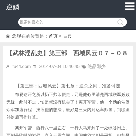
逆鳞
您现在的位置是：
首页
>
古典
【武林淫乱史】第三部 西域风云０７－０８
fu44.com
2014-07-04 10:46:45
绝品邪少
【第三部：西域风云】第七章：追杀之间，准备讨逆
布易达汗之所以扔下帅印便走，乃是他心里清楚西域联军必败
无疑，此时不走，怕是就没有机会了！离开军营，他一个劲的催促
众军加速行程，按照他的想法，最好是三天内到达车师国，到哪里
补给后再作打算。
离开军营，西行八十里左右，一行人马来到了一处峡谷附近。
两侧是陡峭的岩壁，直入云霄之间，中间的谷地倒是平坦，但却是