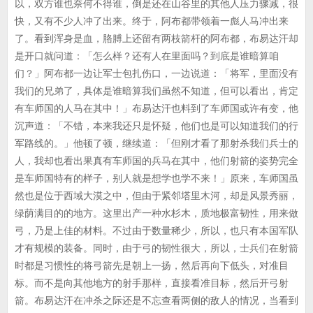
以，双方谁也奈何不得谁，倒是还在山谷里的其他人压力骤减，很
快，又有不少人冲了出来。终于，阿布都带领着一彪人马冲出来
了。看到浑身是血，胳膊上还留有两枝箭杆的阿布都，布易达汗却
是开口就问道：「怎么样？还有人在里面吗？到底是谁暗算咱
们？」阿布都一边让军士包扎伤口，一边说道：「将军，里面没有
我们的兄弟了，具体是谁暗算我们虽然不知道，但可以看出，肯定
有车师国的人马在其中！」布易达汗也料到了车师国或许有变，他
沉声道：「不错，本来我还只是怀疑，他们也是可以知道我们的行
军路线的。」他顿了顿，继续道：「但刚才看了那射杀我们兵士的
人，我却也看出果真有车师国的兵马在其中，他们射箭的姿势完全
是车师国特有的样子，别人就是想学也学不来！」原来，车师国虽
然也是位于西域大漠之中，但由于紧邻塔里木河，却是风景秀丽，
绿荫满目的的地方。这里出产一种水杉木，质地极富韧性，用来做
弓，乃是上佳的材料。不过由于数量稀少，所以，也只有本国军队
才有规模的装备。同时，由于弓的韧性很大，所以，士兵们在射箭
时都是习惯性的将弓箭先是朝上一扬，然后再向下低头，对准目
标。而不是向其他地方的射手那样，直接看准目标，然后开弓射
箭。布易达汗在冲杀之际还是不忘查看两侧的敌人的情况，当看到