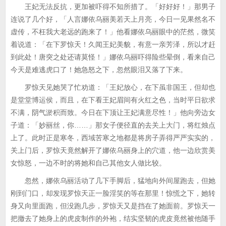
王妃无法反抗，更加被吓得不知所措了。「好好好！」那男子
连说了几个好，「人言娜依乌丽美若天上月亮，今日一见果然名不
虚传，不枉我大老远的跑来了！」他看娜依乌丽眼中的茫然，微笑
着说道：「在下罗惊天！久闻王妃美貌，有意一亲芳泽，所以才赶
到此处！唐突之处还请莫怪！」娜依乌丽吓得险些晕倒，看来自己
今天是难逃虎口了！她急怒之下，忽然眼泪又落了下来。
罗惊天见她哭了忙劝道：「王妃放心，在下虽非国王，但却也
是堂堂博运侯，而且，在下看王妃眉间有火红之色，当时平日欲求
不满，阴气淤积而致。今日在下顶让王妃满意尽性！」他向旁边女
子道：「妙丽丝，你……」那女子便径直的去关上大门，将红烛点
上了。此时正是寒冬，西域苦寒之地都是将房子弄得严严实实的，
关上门后，罗惊天竟然解开了娜依乌丽身上的穴道，他一边欣赏美
女惊怒，一边不时的将她和自己其他女人做比较。
忽然，娜依乌丽活动了几下手脚后，猛地向外间屋跑去，但她
刚到门口，却发现罗惊天正一脸淫笑的等在那里！惊慌之下，她转
身又向里面跑，但没跑几步，罗惊天又是挡在了她面前。罗惊天一
把撤去了她身上的虎皮制作的外袍，结实坚韧的虎皮竟然被他随手