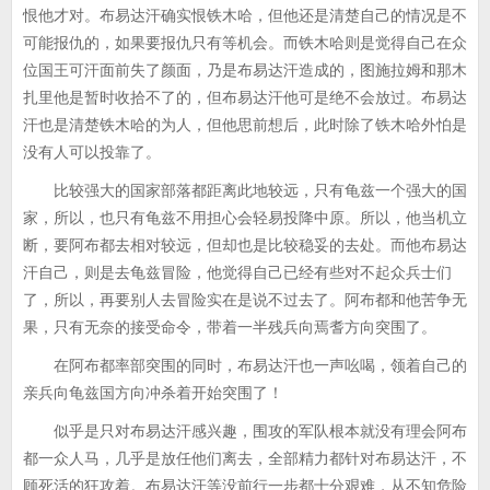
恨他才对。布易达汗确实恨铁木哈，但他还是清楚自己的情况是不
可能报仇的，如果要报仇只有等机会。而铁木哈则是觉得自己在众
位国王可汗面前失了颜面，乃是布易达汗造成的，图施拉姆和那木
扎里他是暂时收拾不了的，但布易达汗他可是绝不会放过。布易达
汗也是清楚铁木哈的为人，但他思前想后，此时除了铁木哈外怕是
没有人可以投靠了。
比较强大的国家部落都距离此地较远，只有龟兹一个强大的国
家，所以，也只有龟兹不用担心会轻易投降中原。所以，他当机立
断，要阿布都去相对较远，但却也是比较稳妥的去处。而他布易达
汗自己，则是去龟兹冒险，他觉得自己已经有些对不起众兵士们
了，所以，再要别人去冒险实在是说不过去了。阿布都和他苦争无
果，只有无奈的接受命令，带着一半残兵向焉耆方向突围了。
在阿布都率部突围的同时，布易达汗也一声吆喝，领着自己的
亲兵向龟兹国方向冲杀着开始突围了！
似乎是只对布易达汗感兴趣，围攻的军队根本就没有理会阿布
都一众人马，几乎是放任他们离去，全部精力都针对布易达汗，不
顾死活的狂攻着。布易达汗等没前行一步都十分艰难，从不知危险