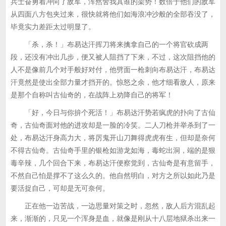
兵士奋勇着冲向了敌军，浑然舍我其谁的架势！数倍于他们的敌军
从四面八方包夹过来，很快就将他们如海浪冲沙般的全部吞没了，
毕竟实力差距太过明显了。
「杀，杀！」布易达汗挥刀将来擒拿自己的一个将官砍成两
段，还没有冲出几步，便又被人阻挡了下来，不过，这次阻挡他的
人不是像前几个对手般好对付，他劈面一枪刺向布易达汗，布易达
汗竟然是使出全部力量才挡开的。惊怒之余，他才细看敌人，原来
是那个自称叫古仙奇的，在战阵上劝降自己的将军！
「好，今日与你拚个死活！」布易达汗势若疯虎的扑向了古仙
奇，古仙奇面对他的进攻却是一脸的冷笑。二人刀枪并举杀到了一
处，布易达汗身高力大，将厉鬼开山刀舞得虎虎有生，但却是奈何
不得古仙奇。古仙奇手里的银枪如游龙如海，毒蛇出洞，端的是狠
毒辛辣，几个回合下来，布易达汗便察觉到，古仙奇是有意留手，
不然自己怕是撑不了这么久的。他自然明白，对方之所以如此乃是
要活捉自己，可却是无可奈何。
正在他一边苦战，一边思量对策之时，忽然，敌人后方混乱起
来，渐渐的，只见一个浑身是血，就像是刚从十八层地狱杀出来一