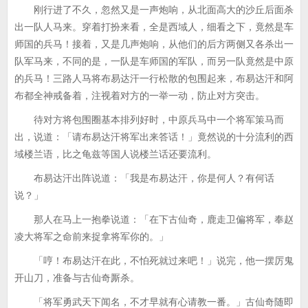
刚行进了不久，忽然又是一声炮响，从北面高大的沙丘后面杀
出一队人马来。穿着打扮来看，全是西域人，细看之下，竟然是车
师国的兵马！接着，又是几声炮响，从他们的后方两侧又各杀出一
队军马来，不同的是，一队是车师国的军队，而另一队竟然是中原
的兵马！三路人马将布易达汗一行松散的包围起来，布易达汗和阿
布都全神戒备着，注视着对方的一举一动，防止对方突击。
待对方将包围圈基本排列好时，中原兵马中一个将军策马而
出，说道：「请布易达汗将军出来答话！」竟然说的十分流利的西
域楼兰语，比之龟兹等国人说楼兰话还要流利。
布易达汗出阵说道：「我是布易达汗，你是何人？有何话
说？」
那人在马上一抱拳说道：「在下古仙奇，鹿走卫偏将军，奉赵
凌大将军之命前来捉拿将军你的。」
「哼！布易达汗在此，不怕死就过来吧！」说完，他一摆厉鬼
开山刀，准备与古仙奇厮杀。
「将军勇武天下闻名，不才早就有心请教一番。」古仙奇随即