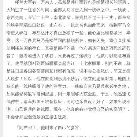
楼兰大军有一万余人，虽然是并排而行也是绵延很长的距离，
大约过了一炷香的时间，全部人马才进入到一线峡之中。一线峡，
东西走向，长近二十里，南北狭窄，最宽处不过三十三丈，而最窄
的峡谷两端出口处仅一丈左右，一线之名也由此而来！待到军马全
部进入峡谷，布易达汗才真正放松了一些，他心里比谁都紧张，毕
竟，这一万多兵马乃是楼兰国的精锐所在，如有闪失，将会直接威
胁到楼兰国的存亡，真要是那样的话，他布易达汗怕是万死难辞其
咎了！眼看着进入了峡谷，只要再过了这峡谷，他就可以随意布置
了。他早就预料到西域联军会起内讧，十七家联军，别的不说，就
是往日里各国各部落间互相都有仇隙，说不会公报私仇，简直是痴
人说梦！所以，他在察觉到形势不妙后，便立刻思量对策，地图上
狭长的一线峡吸引了他的注意力。一线峡自古乃是兵家必争之地，
如果能够将敌军引到那里，则一定能够大获全胜。于是，他迅速飞
鸽传书，请车师国王准备接应，同时也亲自设计好了，如果出现不
测，自己退兵的路线图。现在，他真的有些觉得自己确实高明了，
不会像那些蠢蛋般的直接去送死。
「阿布都！」他叫来了自己的参将。