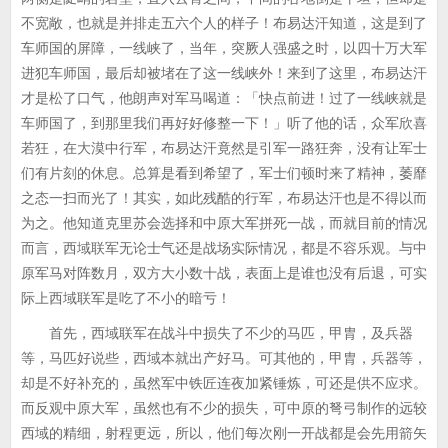
不宽敞，也就是并排走五六个人的样子！布易达汗知道，这是到了
车师国的屏障，一线峡了，当年，突厥人强盛之时，以四十万大军
进犯车师国，最后却被堵在了这一线峡外！来到了这里，布易达汗
才是松了口气，他朗声对军马喝道：「快点前进！过了一线峡就是
车师国了，到那里我们再好好修整一下！」听了他的话，众军欣喜
若狂，在大漠中行军，布易达汗竟然是引军一路狂奔，没有让军士
们有片刻的休息。总算是看到希望了，军士们顿时来了精神，萎靡
之态一扫而光了！其实，如此残酷的行军，布易达汗也是不得以而
为之。他知道克里苏会选择和中原大军拼死一战，而就目前的情况
而言，西域联军无论士气还是战场实际情况，都是不容乐观。与中
原军马对阵数月，双方大小数十战，表面上是谁也没有后退，可实
际上西域联军是吃了不小的暗亏！
首先，西域联军在战斗中损失了不少的马匹，甲胄，及兵器
等，马匹好说些，西域本就出产好马。可其他的，甲胄，兵器等，
却是不好补充的，虽然军中铁匠连夜加紧锤炼，可还是供不应求。
而反观中原大军，虽然也有不少的损失，可中原的弩弓制作的远较
西域的精细，射程更远，所以，他们每次刚一开战都是会先用箭矢