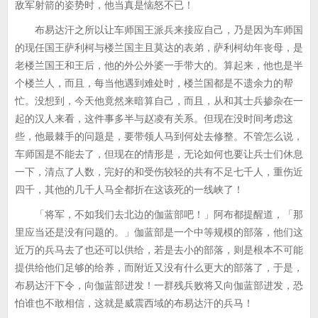
敌军射箭的姿势时，他当真是恼怒不已！
布易达汗之所以让车师国王派兵来接应自己，乃是因为车师国
的现任国王萨利柯与楼兰国主且莫达的表弟，萨利柯幼年丧母，是
老楼兰国王和王后，他的外公外婆一手带大的。算起来，他也是半
个楼兰人，而且，每当他遇到难处时，楼兰国都是不遗余力的帮
忙。没想到，今天他竟然来暗算自己，而且，从和其士兵掺杂在一
起的汉人来看，这件事多半与赵凌有关系。但现在没时间考虑这
些，他最棘手的问题是，要带领人马到何处去修整。不管怎么说，
车师国是不能去了，但现在的情形是，无论如何也要让兵士们休息
一下，清点了人数，完好的和受伤较轻的共有不足七千人，重伤近
四千，其他的几千人马全都折在这该死的一线峡了！
「将军，不如我们去北边的伽蓝部吧！」阿布都提醒道，「那
里应当还是没有问题的。」伽蓝部是一个中等规模的部落，他们这
近万的兵马去了也还可以供给，若是去小的部落，则是根本不可能
提供给他们足够的给养，而附近又没有什么更大的部落了，于是，
布易达汗下令，向伽蓝部进发！一群残兵败将又向伽蓝部进发，恐
怕谁也不敢相信，这就是威震西域的布易达汗的兵马！