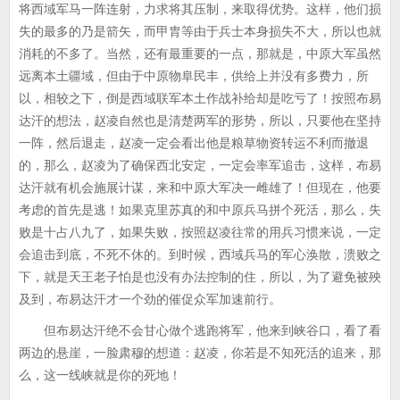
将西域军马一阵连射，力求将其压制，来取得优势。这样，他们损
失的最多的乃是箭矢，而甲胄等由于兵士本身损失不大，所以也就
消耗的不多了。当然，还有最重要的一点，那就是，中原大军虽然
远离本土疆域，但由于中原物阜民丰，供给上并没有多费力，所
以，相较之下，倒是西域联军本土作战补给却是吃亏了！按照布易
达汗的想法，赵凌自然也是清楚两军的形势，所以，只要他在坚持
一阵，然后退走，赵凌一定会看出他是粮草物资转运不利而撤退
的，那么，赵凌为了确保西北安定，一定会率军追击，这样，布易
达汗就有机会施展计谋，来和中原大军决一雌雄了！但现在，他要
考虑的首先是逃！如果克里苏真的和中原兵马拼个死活，那么，失
败是十占八九了，如果失败，按照赵凌往常的用兵习惯来说，一定
会追击到底，不死不休的。到时候，西域兵马的军心涣散，溃败之
下，就是天王老子怕是也没有办法控制的住，所以，为了避免被殃
及到，布易达汗才一个劲的催促众军加速前行。
但布易达汗绝不会甘心做个逃跑将军，他来到峡谷口，看了看
两边的悬崖，一脸肃穆的想道：赵凌，你若是不知死活的追来，那
么，这一线峡就是你的死地！