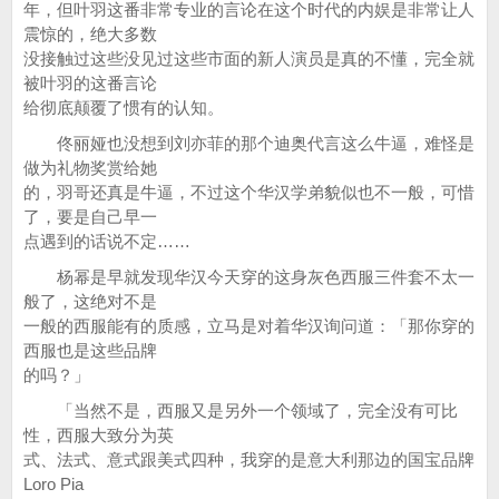
年，但叶羽这番非常专业的言论在这个时代的内娱是非常让人
震惊的，绝大多数
没接触过这些没见过这些市面的新人演员是真的不懂，完全就
被叶羽的这番言论
给彻底颠覆了惯有的认知。
佟丽娅也没想到刘亦菲的那个迪奥代言这么牛逼，难怪是
做为礼物奖赏给她
的，羽哥还真是牛逼，不过这个华汉学弟貌似也不一般，可惜
了，要是自己早一
点遇到的话说不定……
杨幂是早就发现华汉今天穿的这身灰色西服三件套不太一
般了，这绝对不是
一般的西服能有的质感，立马是对着华汉询问道：「那你穿的
西服也是这些品牌
的吗？」
「当然不是，西服又是另外一个领域了，完全没有可比
性，西服大致分为英
式、法式、意式跟美式四种，我穿的是意大利那边的国宝品牌
Loro Pia