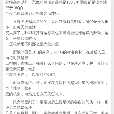
阶很高的以外，恶魔的保底身高就是180，叶羽目前是没办法
低于180的，
至少也得晋级到大恶魔之后才行。
不过等级越高受到的世界压制就越是明显，虽然会强大很
多，但每天的生活
费太高了，叶羽就算有这存款也不可能会进行这样的升级，这
又不是冷兵器时代
，压根就用不到那么强大的力量。
所以叶羽是183的身高，70KG的标准身材，在普通人里
面绝对算是很
出挑的，直接出道都没什么大问题，但在演艺圈，并不算什么
颜值天花板，最多
也就是不差，可以靠脸混饭吃。
而华汉这个小号，直接就是对标的超级巨星的模版去的，
争「球草」都有一
定的机会，自然是怎么完美怎么来。
跟女明星到了一定层次后主要是拼的各自的气质一样，顶
级男星也是这样，
只是长相身材，到了一定的标准水平后，其实差别不大，关键