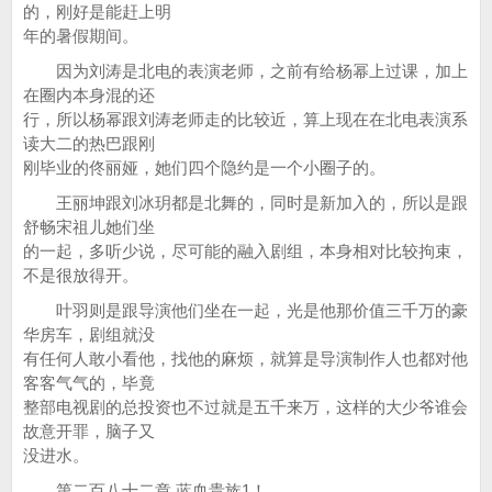
的，刚好是能赶上明
年的暑假期间。
因为刘涛是北电的表演老师，之前有给杨幂上过课，加上
在圈内本身混的还
行，所以杨幂跟刘涛老师走的比较近，算上现在在北电表演系
读大二的热巴跟刚
刚毕业的佟丽娅，她们四个隐约是一个小圈子的。
王丽坤跟刘冰玥都是北舞的，同时是新加入的，所以是跟
舒畅宋祖儿她们坐
的一起，多听少说，尽可能的融入剧组，本身相对比较拘束，
不是很放得开。
叶羽则是跟导演他们坐在一起，光是他那价值三千万的豪
华房车，剧组就没
有任何人敢小看他，找他的麻烦，就算是导演制作人也都对他
客客气气的，毕竟
整部电视剧的总投资也不过就是五千来万，这样的大少爷谁会
故意开罪，脑子又
没进水。
第二百八十二章 蓝血贵族1！