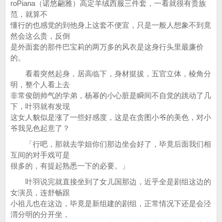
roPiana（诺悠翩雅）高定羊绒西服三件套，一看就很有贵族
范，就算不
懂行的也感觉的到他身上这套不便宜，只是一般人想象不到竟
然会这么贵，反倒
是外面套的那件巴宝莉的两万多的风衣是这身行头里最廉价
的。
看着突然起身，居高临下，身材挺拔，五官立体，棱角分
明，整个人看上去
非常俊朗帅气的学弟，杨幂的小心脏是瞬间不自觉的跳动了几
下，叶羽就有发现
这女人貌似是涨了一些好感度，这是在贪图小爷的美色，对小
爷我见色起意了？
「行吧，那就去学姐你们那边坐会好了，毕竟后面我们相
互间的对手戏可是
很多的，有提起熟悉一下的必要。」
叶羽说完就直接坐到了女儿国那边，近乎全是剧组这边的
女演员，连舒畅跟
小祖儿也在这边，毕竟是新组建的剧组，正常情况下还是会泾
渭分明的分开坐，