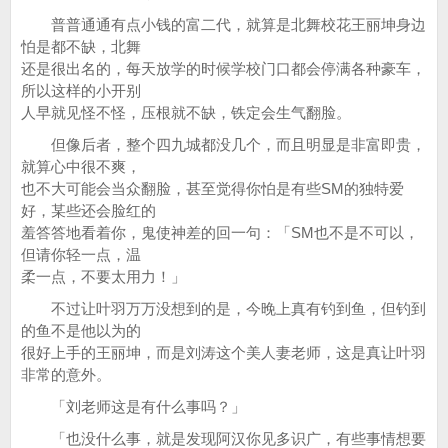
普普通通有点小钱的富二代，就算是北舞校花王丽坤身边
怕是都不缺，北舞
还是很出名的，每天放学的时候学校门口都会停满各种豪车，
所以这样的小开别
人早就见怪不怪，压根就不缺，铁定会生气翻脸。
但像后者，整个四九城都没几个，而且明显是非富即贵，
就算心中很不爽，
也不大可能会当众翻脸，甚至觉得你怕是有些SM的独特爱
好，某些还会脸红的
羞答答地看着你，鬼使神差的回一句：「SM也不是不可以，
但请你轻一点，温
柔一点，不要太用力！」
不过让叶羽万万没想到的是，今晚上真有钓到鱼，但钓到
的鱼不是他以为的
很好上手的王丽坤，而是刘涛这个美人妻老师，这是真让叶羽
非常的意外。
「刘老师这是有什么事吗？」
「也没什么事，就是发现阿汉你见多识广，有些事情想要