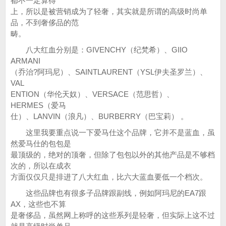
都不一定算得
上，所以是被营销成为了轻奢，其实就是所谓的高级时尚单
品，不到奢侈品的范
畴。
八大红血分别是：GIVENCHY（纪梵希）、GIIO
ARMANI
（乔治?阿玛尼）、SAINTLAURENT（YSL伊夫圣罗兰）、
VAL
ENTION（华伦天奴）、VERSACE（范思哲）、
HERMES（爱马
仕）、LANVIN（浪凡）、BURBERRY（巴宝莉） 。
这里我要重点说一下爱马仕这个品牌，它并不是蓝血，虽
然爱马仕的包包是
最顶级的，绝对的顶奢，但除了包包以外的其他产品是不够档
次的，所以在成衣
方面仅仅只是排进了八大红血，比六大蓝血要低一个档次。
这些品牌也有很多子品牌跟副线，例如阿玛尼的EA7跟
AX，这些也不算
是奢侈品，虽然网上称呼的这些系列是轻奢，但实际上这不过