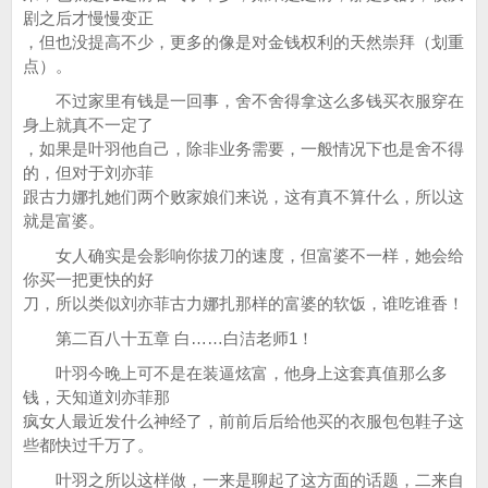
剧之后才慢慢变正
，但也没提高不少，更多的像是对金钱权利的天然崇拜（划重
点）。
不过家里有钱是一回事，舍不舍得拿这么多钱买衣服穿在
身上就真不一定了
，如果是叶羽他自己，除非业务需要，一般情况下也是舍不得
的，但对于刘亦菲
跟古力娜扎她们两个败家娘们来说，这有真不算什么，所以这
就是富婆。
女人确实是会影响你拔刀的速度，但富婆不一样，她会给
你买一把更快的好
刀，所以类似刘亦菲古力娜扎那样的富婆的软饭，谁吃谁香！
第二百八十五章 白……白洁老师1！
叶羽今晚上可不是在装逼炫富，他身上这套真值那么多
钱，天知道刘亦菲那
疯女人最近发什么神经了，前前后后给他买的衣服包包鞋子这
些都快过千万了。
叶羽之所以这样做，一来是聊起了这方面的话题，二来自