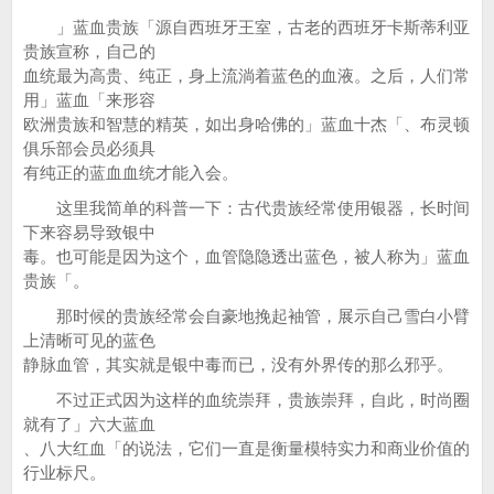
」蓝血贵族「源自西班牙王室，古老的西班牙卡斯蒂利亚
贵族宣称，自己的
血统最为高贵、纯正，身上流淌着蓝色的血液。之后，人们常
用」蓝血「来形容
欧洲贵族和智慧的精英，如出身哈佛的」蓝血十杰「、布灵顿
俱乐部会员必须具
有纯正的蓝血血统才能入会。
这里我简单的科普一下：古代贵族经常使用银器，长时间
下来容易导致银中
毒。也可能是因为这个，血管隐隐透出蓝色，被人称为」蓝血
贵族「。
那时候的贵族经常会自豪地挽起袖管，展示自己雪白小臂
上清晰可见的蓝色
静脉血管，其实就是银中毒而已，没有外界传的那么邪乎。
不过正式因为这样的血统崇拜，贵族崇拜，自此，时尚圈
就有了」六大蓝血
、八大红血「的说法，它们一直是衡量模特实力和商业价值的
行业标尺。