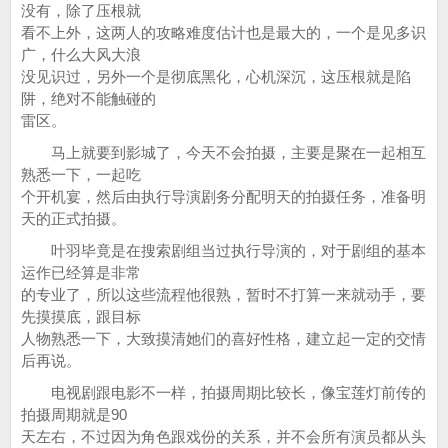
没有，除了压根就
看不上外，这两人的攻略难度估计也是最大的，一个是见多识
广，什么大风大浪
没见识过，另外一个是彻底黑化，心机深沉，这压根就是陷
阱，绝对不能触碰的
雷区。
马上就要到影城了，今天不会拍摄，主要是聚在一起相互
熟悉一下，一起吃
个开机宴，然后由执行导演剧务分配明天的拍摄任务，准备明
天的正式拍摄。
叶羽毕竟是在搜索剧组当过执行导演的，对于剧组的基本
运作已经算是非常
的专业了，所以这些流程他很熟，暂时不打算一来就动手，要
先摸摸底，跟目标
人物熟悉一下，大致摸清她们的喜好性格，建立起一定的交情
后再说。
电视剧跟电影不一样，拍摄周期比较长，像宝莲灯前传的
拍摄周期就是90
天左右，不过因为角色跟戏份的关系，并不会所有演员都从头