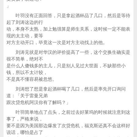
」
叶羽没有正面回答，只是拿起酒杯品了几口，然后是等待
起了刘涛这边的行
动，本身不太熟，加上勉强算是师生关系，这时候一定不能表
现的太主动，要等
对方主动开口，毕竟这一次是对方主动找上的他。
刘涛见状是对华汉的评价提高了一些，这个交换生确实是
很不简单，绝对不
是什么人傻钱多的主儿，只是别人见过大世面，不缺那些小
钱，所以不太计较，
不是真不懂容易被忽悠。
刘涛想了想是拿起酒杯喝了几口，然后是率先开口询问
道：「关于雷曼兄弟
跟次贷危机阿汉你有了解吗？」
叶羽简单地点了点头，之前过去好莱坞的时候就注意到这
事了，严格来说，
要不是因为美国那边爆发了次贷危机，福克斯还真不会这样好
说话，哪怕是占了