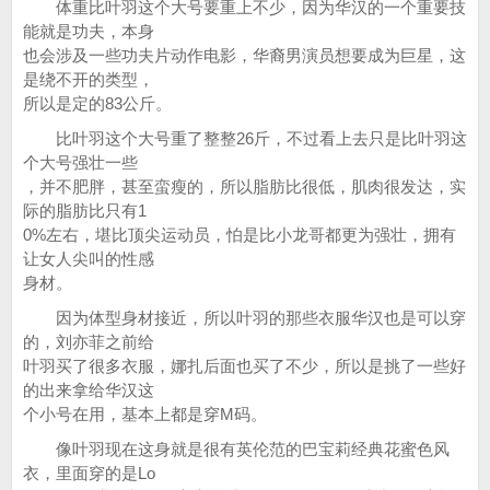
体重比叶羽这个大号要重上不少，因为华汉的一个重要技
能就是功夫，本身
也会涉及一些功夫片动作电影，华裔男演员想要成为巨星，这
是绕不开的类型，
所以是定的83公斤。
比叶羽这个大号重了整整26斤，不过看上去只是比叶羽这
个大号强壮一些
，并不肥胖，甚至蛮瘦的，所以脂肪比很低，肌肉很发达，实
际的脂肪比只有1
0%左右，堪比顶尖运动员，怕是比小龙哥都更为强壮，拥有
让女人尖叫的性感
身材。
因为体型身材接近，所以叶羽的那些衣服华汉也是可以穿
的，刘亦菲之前给
叶羽买了很多衣服，娜扎后面也买了不少，所以是挑了一些好
的出来拿给华汉这
个小号在用，基本上都是穿M码。
像叶羽现在这身就是很有英伦范的巴宝莉经典花蜜色风
衣，里面穿的是Lo