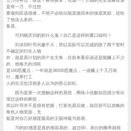
五万任务点，按这个标准换算，完成一个人物的完全攻略应该
是有一万，不过想
要做到应该很难，不然不会给出能直接回本的保底奖励，还给
了他这么多的……
备选。
可刘晓庆刘奶奶什么鬼？自己是这样的重口味吗？
刘冰玥叶羽兴趣不大，所以实际可以完成的除了两个暂时
不确定的衍生人物
外，就是原计划的四个女主角，目前来看应该还是能赚上不少
的，他每天的消耗
是100恶魔点，一年就是36500恶魔点，一波赚上个几万就
行，魔界打工
人的生活也没很多人以为的那么轻松。
因为是第一次接触这样的系统，网络小说貌似也很少有出
现过这样的桥段，
所以叶羽并不是很有把握，打算先易后难，就目前可以攻略的
角色人物里面，无
疑是对自己好感度最高的王丽坤最为容易。
70的好感度是真的很容易的，超过60，表白的概率就很