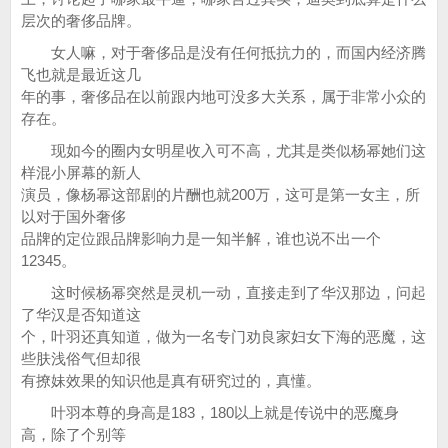
层次的奢侈品牌。
女人嘛，对于奢侈品是没有任何抵抗力的，而国内经济腾
飞也就是最近这几
年的事，奢侈品在以前跟内地可没多大关系，属于非常小众的
存在。
现如今的圈内女明星收入可不高，尤其是类似杨幂她们这
样混小屏幕的新人
演员，像杨幂这部剧的片酬也就200万，这可是第一女主，所
以对于国外奢侈
品牌的定位跟品牌影响力是一知半解，谁也说不出一个
12345。
这时候杨幂突然是灵机一动，直接走到了华汉那边，问起
了华汉是否知道这
个，叶羽还真知道，做为一名专门劝良家妇女下海的恶魔，这
些肤浅俗气但却很
有撩妹效果的知识他是真有研究过的，真懂。
叶羽本尊的身高是183，180以上就是传说中的恶魔身
高，除了个别等