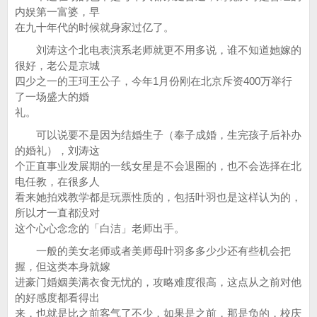
内娱第一富婆，早
在九十年代的时候就身家过亿了。
刘涛这个北电表演系老师就更不用多说，谁不知道她嫁的
很好，老公是京城
四少之一的王珂王公子，今年1月份刚在北京斥资400万举行
了一场盛大的婚
礼。
可以说要不是因为结婚生子（奉子成婚，生完孩子后补办
的婚礼），刘涛这
个正直事业发展期的一线女星是不会退圈的，也不会选择在北
电任教，在很多人
看来她拍戏教学都是玩票性质的，包括叶羽也是这样认为的，
所以才一直都没对
这个心心念念的「白洁」老师出手。
一般的美女老师或者美师母叶羽多多少少还有些机会把
握，但这类本身就嫁
进豪门婚姻美满衣食无忧的，攻略难度很高，这点从之前对他
的好感度都看得出
来，也就是比之前客气了不少，如果是之前，那是负的，校庆