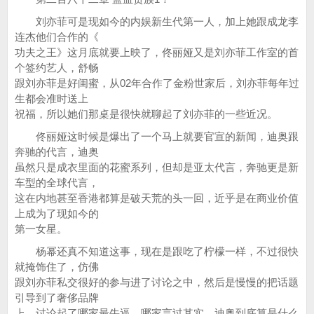
刘亦菲可是现如今的内娱新生代第一人，加上她跟成龙李
连杰他们合作的《
功夫之王》这月底就要上映了，佟丽娅又是刘亦菲工作室的首
个签约艺人，舒畅
跟刘亦菲是好闺蜜，从02年合作了金粉世家后，刘亦菲每年过
生都会准时送上
祝福，所以她们那桌是很快就聊起了刘亦菲的一些近况。
佟丽娅这时候是爆出了一个马上就要官宣的新闻，迪奥跟
奔驰的代言，迪奥
虽然只是成衣里面的花蜜系列，但却是亚太代言，奔驰更是新
车型的全球代言，
这在内地甚至香港都算是破天荒的头一回，近乎是在商业价值
上成为了现如今的
第一女星。
杨幂还真不知道这事，现在是跟吃了柠檬一样，不过很快
就掩饰住了，仿佛
跟刘亦菲私交很好的参与进了讨论之中，然后是慢慢的把话题
引导到了奢侈品牌
上，讨论起了哪家最牛逼，哪家言过其实，迪奥到底算是什么