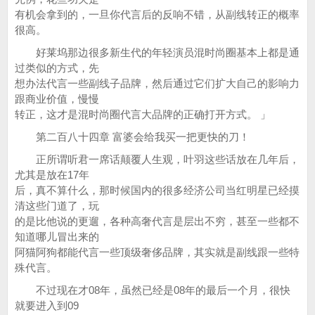
有机会拿到的，一旦你代言后的反响不错，从副线转正的概率
很高。
好莱坞那边很多新生代的年轻演员混时尚圈基本上都是通
过类似的方式，先
想办法代言一些副线子品牌，然后通过它们扩大自己的影响力
跟商业价值，慢慢
转正，这才是混时尚圈代言大品牌的正确打开方式。 」
第二百八十四章 富婆会给我买一把更快的刀！
正所谓听君一席话颠覆人生观，叶羽这些话放在几年后，
尤其是放在17年
后，真不算什么，那时候国内的很多经济公司当红明星已经摸
清这些门道了，玩
的是比他说的更遛，各种高奢代言是层出不穷，甚至一些都不
知道哪儿冒出来的
阿猫阿狗都能代言一些顶级奢侈品牌，其实就是副线跟一些特
殊代言。
不过现在才08年，虽然已经是08年的最后一个月，很快
就要进入到09