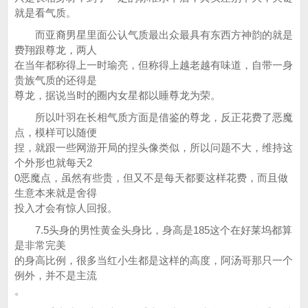
就是看气质。
而亚裔男星里面公认气质最出众最具有东西方神韵的就是
费翔跟尊龙，两人
在当年都称得上一时瑜亮，但称得上越老越有味道，自带一身
贵族气质的还得是
尊龙，据说当时的圈内女星都以睡尊龙为荣。
所以叶羽在长相气质方面是借鉴的尊龙，反正花费了恶魔
点，模样可以随便
捏，就跟一些网游开局的捏头像类似，所以问题不大，维持这
个外形也就每天2
0恶魔点，虽然有些贵，但又不是每天都要这样花费，而且做
生意本来就是舍得
投入才会有惊人回报。
7.5头身的男性黄金头身比，身高是185这个在好莱坞都算
是非常完美
的身高比例，很多当红小生都是这样的高度，阿汤哥那只一个
例外，并不是主流
。