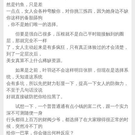
然是钓鱼，只是差
一点点，女人会各种弯酸你，对你挑三拣四，因为她身边不缺
你这样的备胎舔狗
，你不是她们唯一的选择。
但要是强自己很多，压根就不是自己平时能接触到的圈
层，那就完全不一样
了，女人主动起来是有多疯狂，只有真正体验过的才会清楚，
到了一定层次后，
美女真算不上什么稀缺资源。
如果是之前，叶羽还不会这样明目张胆，但现在是选择系
统，天知道这系统
会有多坑，所以先把财力彰显一下，提高一下女人的防御力，
不至于几句话没说
好就直接破防把你给拉黑了。
试想一下，一个普普通通有点小钱的富二代，跟一个实力
深不可测随便一身
行头都得上百万的财阀少爷，都选择了在大家聊得很正常的时
候，突然冷不丁的
给你一巴掌，你会做出何种反应？