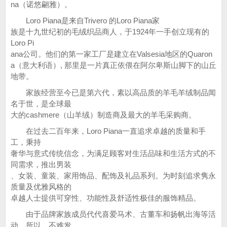
na（诺悠翩雅）。
Loro Piana是来自Trivero 的Loro Piana家
族是十九世纪初的毛绒织品商人，于1924年一手创立现有的
Loro Pi
ana公司。他们的第一家工厂是建立在Valsesia地区的Quaron
a（意大利语）, 那里是一片真正依偎在阿尔卑斯山脚下的山丘
地带。
家族经营至今已是第六代，素以高品质的羊毛羊绒制品闻
名于世，是全球最
大的cashmere（山羊绒）制造商及最大的羊毛采购商。
在过去二百年来，Loro Piana一直追求卓越的质量和手
工，秉持
奢华与意式传统信念，为满足顾客对生活品味和生活方式的不
同需求，推出男装
、女装、童装、家用饰品、配饰及礼品系列。为时刻追求隽永
质量及优雅风格的
卓越人士提供可穿性、功能性及舒适性极佳的服饰精品。
由于品牌家族成员代代喜爱马术、古董车和扬帆出海等活
动，所以，不难发