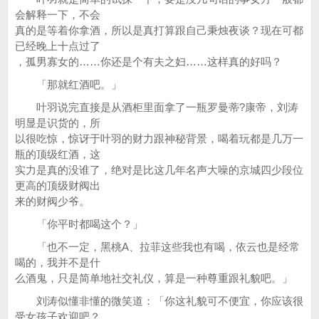
会解释一下，不会
真的是等着你拿酒，所以是真打算跟自己秉烛夜谈？现在可都
已经晚上十点过了
，孤男寡女的……你还是个有夫之妇……这样真的好吗？
「那就红酒吧。」
叶羽说完直接是从酒柜里面拿了一瓶罗曼蒂?康帝，刘涛
明显是识货的，所
以很吃惊，惊讶于叶羽的财力跟神秘背景，喝着玩都是几万一
瓶的顶级红酒，这
实力是真的没谁了，绝对是比这几年名声大噪的京城四少段位
更高的顶级财阀出
来的财阀少爷。
「你平时都喝这个？」
「也不一定，黑桃A、拉菲这些我也有喝，依云也是经常
喝的，我并不是什
么酒鬼，只是简单地社交礼仪，算是一种尊重跟礼貌吧。」
刘涛似懂非懂的微笑道：「你这礼貌可不便宜，你应该很
受女孩子欢迎吧？