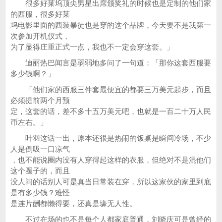
很多好莱坞顶尖男星出席颁奖礼的时候也是定制的他们家
的西服，很多好莱
坞电影里面的西装暴徒也是穿的这个品牌，今天要不是我第一
次参加开机仪式，
为了显得庄重正式一点，我也不一定会穿这套。」
迪丽热巴闻言是弱弱地多问了一句道：「那你这套西服要
多少钱啊？」
「他们家的西服三件套最便宜的都要三万美元起步，而且
必须提前两个月预
定，这套的话，差不多十五万美元吧，也就是一百二十万人民
币左右。」
叶羽这话一出，原本还很是热闹的饭桌是瞬间冷场，不少
人是倒吸一口凉气
，也不能说圈内没有人穿得起这样的衣服，但绝对不是混他们
这个圈子的，而且
没人问的话别人可是真当日常装在穿，所以这家伙的家里到底
是有多少钱？难怪
是连片酬都懒得要，还真是壕无人性。
不过在场的也不是每个人都家庭普通，刘晓庆可是曾经的