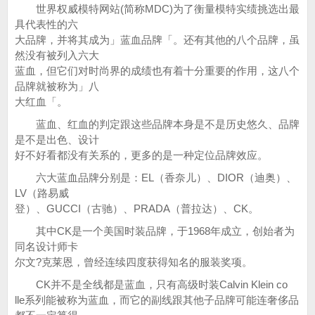
世界权威模特网站(简称MDC)为了衡量模特实绩挑选出最
具代表性的六
大品牌，并将其成为」蓝血品牌「。还有其他的八个品牌，虽
然没有被列入六大
蓝血，但它们对时尚界的成绩也有着十分重要的作用，这八个
品牌就被称为」八
大红血「。
蓝血、红血的判定跟这些品牌本身是不是历史悠久、品牌
是不是出色、设计
好不好看都没有关系的，更多的是一种定位品牌效应。
六大蓝血品牌分别是：EL（香奈儿）、DIOR（迪奥）、
LV（路易威
登）、GUCCI（古驰）、PRADA（普拉达）、CK。
其中CK是一个美国时装品牌，于1968年成立，创始者为
同名设计师卡
尔文?克莱恩，曾经连续四度获得知名的服装奖项。
CK并不是全线都是蓝血，只有高级时装Calvin Klein co
lle系列能被称为蓝血，而它的副线跟其他子品牌可能连奢侈品