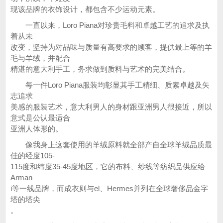
现该品牌的衣饰设计，都包含不少运动元素。
一直以来，Loro Piana对珍贵毛料和卓越工艺的追求及执
着从未
改变，坚持为对品味与质量有高要求的顾客，提供最上等的羊
毛与羊绒，并配合
精湛的意大利手工，务求做到质料与艺术的完美结合。
每一件Loro Piana服装均彰显其手工精细、质素卓越及矢
志追求
美感的服装艺术，意大利男人的身材跟亚洲男人很接近，所以
意式是公认最适合
亚洲人体形的。
像我身上这套使用的羊绒原料就全部产自全球羊绒品质最
佳的经度105-
115度和纬度35-45度地区，它的布料、纱线等纺织品供应给
Arman
i等一线品牌，而成衣则与el、Hermes并列在全球奢侈品金字
塔的塔尖
。