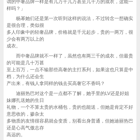
谓的中奢品牌一样是有几万十几万甚至几十万的成衣，这能一
样吗？」
杨幂她们还是第一次听到这样的说法，不过转念一想确实
是很合理，类似很
多人印象中的轻奢品牌，价格就是千元起步，贵的一两万，很
少会有两万以上的
成衣。
而中奢品牌就不一样了，虽然也有两三千的成衣，但最贵
的可能是几十万甚
至上百万，一点不输那些高奢的主打系列，如果这也只算是中
档，为什么还会生
产出来，有钱人拿同样的钱去买高奢它不香吗？
迪丽热巴对这个是一点都不了解，她手里的LV还是好姐
妹娜扎送她的生日
礼物，一个不算太贵的水桶包，贵的也能送，但她是肯定不好
意思收的，掺杂太
多物质的友情很容易就会变质，别看出身普通，但她迪丽热巴
还是心高气傲志存
高远的。