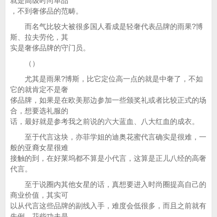
就是高级时尚单品
，不到奢侈品的范畴。
而名气比较大被很多国人看成是轻奢代表品牌的雨果?博
斯、拉夫劳伦，其
实是奢侈品牌的守门员。
（）
尤其是雨果?博斯，比它定位高一点的就是中奢了，不如
它的就肯定不是奢
侈品牌，如果是在欧美那边参加一些颁奖礼或者比较正式的场
合，想要选礼服的
话，最好就是参考我之前说的六大蓝血、八大红血的成衣。
至于代言这块，亦菲学姐的迪奥花蜜代言确实是很难，一
般的亚裔女星很难
接触的到，在好莱坞都不算是小代言，这算是正儿八经的高奢
代言。
至于说圈内其他女星的话，真想要进入时尚圈提高自己的
商业价值，其实可
以从代言这些品牌的副线入手，难度会低很多，而且之前就有
先例，花些功夫是