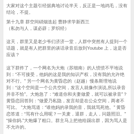
大家对这个主题引经据典地讨论半天，反正是一地鸡毛，没有
结论，不提。
第十九章 群空间硝烟迭起 曹静求学新西兰
（私勿与人，谋必辟；罗织经）
这天，群里又是老少爷们济济一堂，人群中突然有人提到一个
话题，就是有人把群里的谈话录音后放到Youtube 上，这是否
应该？
这下群炸了，一个网名为大炮（苏细南）的人愤愤不平地说
到：“不可接受，他妈的这是我的知识产权，没有我的允许绝
对不行。” 另一个网名为黄昏恋的（赵越）慢条斯理地说
到：“这个空间是一个公共空间，发言人就像作演说,所以录音
并非不恰”。大炮急了：“难道你和夫妻做爱，就可以被录音”？
黄昏恋回答到：“做爱乃私隐，发言却是在公众空间，两者不
可比。 ”大炮骂道：“谁他妈的录我的音，我就骂死他。” 黄昏
恋答道：“骂有什么用呢？一关麦，退群，走人，问题照旧。”
“操你妈.”大炮爆了粗口。群主马上把他给踢出群，因为骂人是
不允许的。