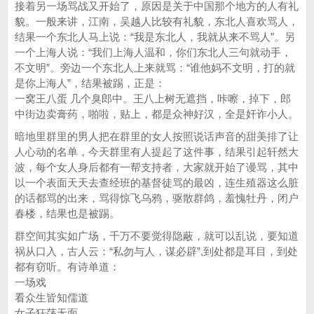
接着另一场骂战又开始了，原因是关于中国那个地方的人有礼
貌。一般来讲，江南，吴越人比较有礼貌，东北人喜欢骂人，
结果一个东北人马上说：“我是东北人，我就从来不骂人”。另
一个上海人说：“我们上海人温和，你们东北人三句就动手，
不文明”。旁边一个东北人上来就骂：“谁他妈不文明，打的就
是你上海人”，结果被踢，正是：
一窝王八蛋 几个臭郎中。王八上树无遮挡，咔嚓，掉下，郎
中街边卖膏药，啪啦，贴上，都是众神好汉，全是奸诈小人。
暗地里群里的男人把在群里的女人按照说话声音的甜美排了让
人心动的名单，今天群里有人提起了这件事，结果引起轩然大
波，每个女人身后都有一帮支持者，大家就开始了谩骂，其中
以一个表面天天去查经班的基督徒骂的最凶，连生殖器这么脏
的话都骂的出来，骂得惊飞乌鸦，驱散群鸽，羞愧牡丹，闭户
春楼，结果也是被踢。
群空间其实如广场，千万不要觉得隐蔽，就可以乱说，要知道
祸从口入，古人云：“私勿与人，谋必辟”,到处都是耳目，到处
都有窃听。有诗单道：
一场戏
看众生皆知儒道
女子狂荡无面