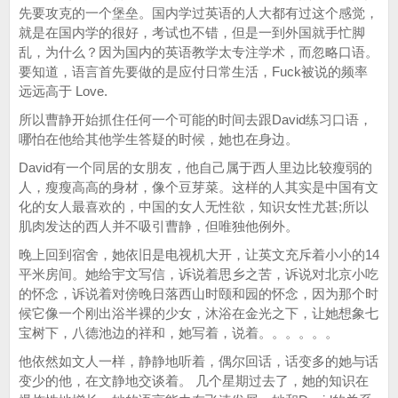
先要攻克的一个堡垒。国内学过英语的人大都有过这个感觉，
就是在国内学的很好，考试也不错，但是一到外国就手忙脚
乱，为什么？因为国内的英语教学太专注学术，而忽略口语。
要知道，语言首先要做的是应付日常生活，Fuck被说的频率
远远高于 Love.
所以曹静开始抓住任何一个可能的时间去跟David练习口语，
哪怕在他给其他学生答疑的时候，她也在身边。
David有一个同居的女朋友，他自己属于西人里边比较瘦弱的
人，瘦瘦高高的身材，像个豆芽菜。这样的人其实是中国有文
化的女人最喜欢的，中国的女人无性欲，知识女性尤甚;所以
肌肉发达的西人并不吸引曹静，但唯独他例外。
晚上回到宿舍，她依旧是电视机大开，让英文充斥着小小的14
平米房间。她给宇文写信，诉说着思乡之苦，诉说对北京小吃
的怀念，诉说着对傍晚日落西山时颐和园的怀念，因为那个时
候它像一个刚出浴半裸的少女，沐浴在金光之下，让她想象七
宝树下，八德池边的祥和，她写着，说着。。。。。。
他依然如文人一样，静静地听着，偶尔回话，话变多的她与话
变少的他，在文静地交谈着。 几个星期过去了，她的知识在