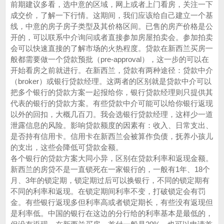
前期建议多看，选中意的区域，网上或者上门看房，关注一下
成交价，了解一下行情。这期间，我们应该给自己建立一个基
线，中意的房子房子类型及其价格区间。已售的房产价格是公
开的，可以联系中介询问或者直接参加房屋拍卖会。参加拍卖
会可以快速直接的了解市场的火热程度。贷款在新西兰买房一
般都需要做一个贷款预批（pre-approval），这一步的可以在
开始看房之前就进行。在新西兰，贷款有两种途径：贷款中介
（broker）或银行贷款经理。这两者的区别就是贷款中介可以
把多个银行的贷款方案一起报给你，银行贷款经理则只提供其
代表的银行的贷款方案。有些贷款中介可能可以给你银行返现
以外的回扣，大概几百刀。我会选银行贷款经理，这样少一道
泄露信息的风险。影响贷款额度的因素有：收入、日常支出、
是否持有信用卡。信用卡在新西兰会被算作负债，抚养小孩儿
的支出，这些会降低可贷款金额。
各个银行的贷款方案大同小异，区别在贷款利率和返现金额。
新西兰的房贷不是一直锁死在一家银行的，一般有1年、18个
月、3年的锁定期，锁定期过后可以换银行，不同的锁定期有
不同的利率和返现。在锁定期间利率不变，打破锁定会有罚
金。有些银行返现多但利率高或者锁定期长，有些没有返现但
是利率低。中国的银行在这边的分行给的利率基本是最低的，