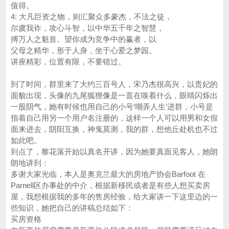
值得。
4: 大凡巨资之物，则汇聚众多豪杰，不法之徒，
尔虞我诈，攻心斗智，以中华五千年之智慧，
搏万人之魁首。望你成为竞争中的赢者，以
父母之精华，形于人身，坐于心爱之梦园。
讲座精彩，位置有限，不要错过。
到了时间，群里来了大约三百号人，宋乃杰很高兴，以贵妃的
面貌出现，头像的九尾狐狸像是一直在嗅着什么，眼睛闪烁出
一股阴气，她有时候也用自己的小号‘嘲弄人生’进群，小号是
指着自己用另一个用户名注册的，这样一个人可以用男和女假
面来进去，阴阳互换，神鬼莫测，我的群，想他丘处机也不过
如此吧。
到点了，黎花落开始以真名开讲，因为她要真面见客人，她朗
朗地讲到：
多谢大家光临，本人是奥克兰最大的房地产协会Barfoot 在
Parnell区办事处的中介，根据新移民或者是有些人想买卖房
屋，我想根据我的多年的售房经验，给大家讲一下这里边的一
些知识，她把自己的讲稿总结如下：
买房资格