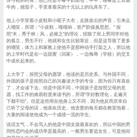
弹弓枪的时候，他已经是早餐牛奶面包，中午，晚餐是土豆烧
牛肉，烧茄子，手里拿着买的十元以上的玩具车了。
他上小学穿着小皮鞋和小呢子大衣，走路发出的声音，引来众
人嘲笑，所谓：“小皮鞋，嘎嘎响，资产阶级臭思想。” 按
照“木，秀于林；风，必摧之”的理论，招致了班上男同学对他
的孤立，男生不行，他就和女生比较靠近，但是这导致了更多
的嘲笑，体力上和家教上使他不是那种动手打架之人，所以他
的上学时代是在一边甜蜜（回家），一边侮辱（学校）的交叉
中成长起来的。
上大学了，按照父母的愿望，他读的是历史系。与外国不同，
外国的孩子是按照自己的兴趣读大学的专业，因为你只有喜欢
了，才会读下去。但是中国不同，中国孩子是按照父母的意
愿，找工作的难易程度来读书的，所谓“学好数理化，走遍天
下都不怕”。但是这些用在他身上又不同，因为他反而庆幸自
己听了父母的话，他喜欢历史。他贪婪的每天都在教室泡着，
大量的阅读使他成为一个成绩一流的学生。
说话文气，不会骂人的他是中国女孩最喜欢的，所以中国的男
同性恋约会的成功率是最高的，一般男生要追女生，可是他却