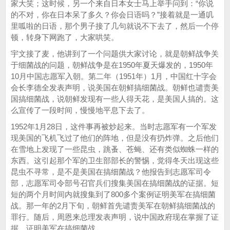
家大笑；这时候，另一个来自日本女士马上举手问到：“你说
的不对，你在日本呆了多久？你会日语吗？”接着就是一通叽
里呱啦的日语，那个男子接了几句就说不下去了，然后一个停
顿，转身下网跑了，大家哄笑。
宇文接了麦，他讲到了一个问题供大家讨论，就是朝鲜战争关
于细菌战的问题，朝鲜战争是在1950年夏天爆发的，1950年
10月中国志愿军入朝。第二年（1951年）1月，中国红十字会
会长李德全发表声明，说美国在朝鲜搞细菌战。朝鲜也谴责美
国搞细菌战，说朝鲜发现有一些人得天花，是美国人搞的。这
么宣传了一段时间，慢慢地平息下去了。
1952年1月28日，这件事再被炒起来。当时志愿军有一个军发
现美国的飞机飞过了他们的阵地，但是没有扔炸弹。之后他们
在雪地上发现了一些昆虫，跳蚤、苍蝇、还有类似蜘蛛一样的
东西。这引起那个军的卫生部部长的警惕，觉得冬天出现这些
昆虫不寻常，是不是美国在搞细菌战？他报告到志愿军司令
部，志愿军司令部号召官兵们搜集美国在搞细菌战的证据。短
短的两个月时间内就搜集到了800多个案例证明美军在搞细菌
战。那一年的2月下旬，朝鲜首先谴责美军在朝鲜搞细菌战的
罪行。随后，周恩来总理发表声明，说中国政府现在掌握了证
据，证明美军在搞细菌战。