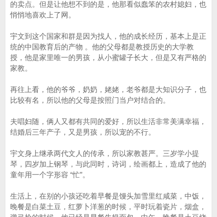
的卖点。但是让他想不到的是，他那看似蠢笨的农村媳妇，也
悄悄地喜欢上了网。
宇文到这个国家和群是因为找人，他的成长经历，基本上是正
统的中国教育后的产物 。他的父母都是教授历史的大学教
授，他是家里唯一的男孩，从小蜜罐子长大，但是又有严格的
家教。
再往上看，他的爷爷，奶奶，姥姥，老爷都是大知识分子，也
比较有名，所以他的父母是按照门当户对结合的。
夫唱妇随，俩人又都有共同的爱好，所以生活非常美满幸福，
结婚后三年产子，又是男孩，所以宠的不行。
宇文身上继承两代文人的传承，所以家教甚严。三岁学小提
琴，四岁加上钢琴，与此同时，诗词，绘画都上，造成了他的
童年用一个字形容 “忙”。
生活上，在别的小孩还吃着早餐是馒头加雪里红咸菜，中饭，
晚餐是白菜土豆，红萝卜洋葱的时候，平时玩着瓷片，烟盒，