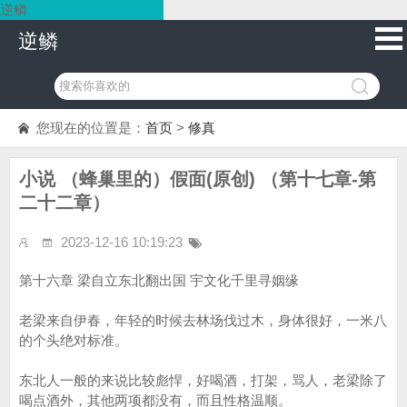
逆鳞
逆鳞
您现在的位置是：
首页
>
修真
小说 （蜂巢里的）假面(原创) （第十七章-第
二十二章）
2023-12-16 10:19:23
第十六章 梁自立东北翻出国 宇文化千里寻姻缘
老梁来自伊春，年轻的时候去林场伐过木，身体很好，一米八
的个头绝对标准。
东北人一般的来说比较彪悍，好喝酒，打架，骂人，老梁除了
喝点酒外，其他两项都没有，而且性格温顺。