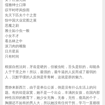
儒雅绅士口障
叹平时呼风惊雨
先天下匹夫个个之责
惊中国大业宏图之展
恶魔之剧
雅士如小虫一般
小女不才
看丛林之中
滚刀肉的嘴脸
日月星辰
只有时间
根据自然法则，牙齿是硬的，但被虫蛀，舌头是软的，却能杀
人于千里之外！所以，最强的，最牛逼的人反而成了最弱的
人，沉默平缓的人反倒是常青树，这就是群的魅力。
曹静来新西兰，由于是单位公派，倒是没有什么生活上的问
题。有的却是寂寞，她不是一个出众，丰满的女孩，在国内那
种性压抑的教育下，她少女无胸，无春，无性，瘦高的个子，
胸脯还不如有的男人大，所以她没有任何干扰，学习一直都很