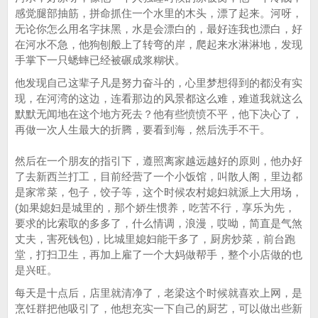
感觉腿部抽筋，拼命抓住一个水里的木头，漂了起来。河呀，
无论你怎么用名字抹黑，水是会漂白的，最好连我也漂白，好
在河水不急，他狗刨般上了转弯的岸，爬起来水淋淋地，发现
手掌下一只蟋蟀已经被碾成浆糊状。
他发现自己这辈子凡是努力奋斗的，心里梦想得到的都没有实
现，在河湾的这边，连看那边的风景都这么难，难道我就这么
默默无闻地在这个地方死去？他有些愤愤不平，他下决心了，
再做一次人生最大的折腾，要看到海，然后洗手不干。
然后在一个朋友的指引下，遵照离家越远越好的原则，他办好
了去新西兰打工，目前经营了一个小饭馆，叫散人阁，里边都
是家常菜，包子，饺子等，这个时候农村媳妇就派上大用场，
(如果媳妇是城里的，那个娇生惯养，吃苦不行，享乐为先，
要求的比索取的多多了，什么情调，浪漫，哎呦，简直是气煞
丈夫，害死钱包)，比城里媳妇能干多了，厨房炒菜，前台跑
堂，打扫卫生，再加上雇了一个大妈做帮手，整个小店做的也
是兴旺。
每天是十点后，店里就清净了，老梁这个时候就喜欢上网，是
烹饪群把他吸引了，他想充实一下自己的厨艺，可以做出些新