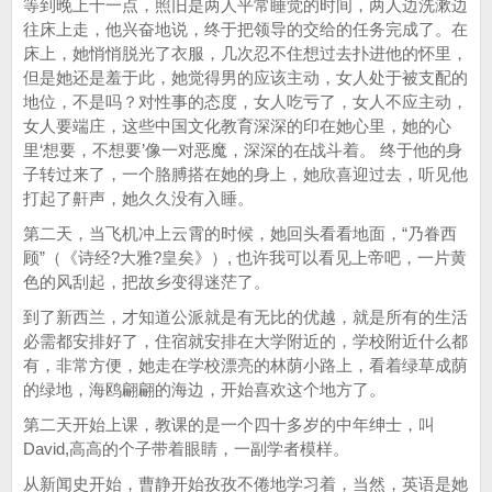
等到晚上十一点，照旧是两人平常睡觉的时间，两人边洗漱边
往床上走，他兴奋地说，终于把领导的交给的任务完成了。在
床上，她悄悄脱光了衣服，几次忍不住想过去扑进他的怀里，
但是她还是羞于此，她觉得男的应该主动，女人处于被支配的
地位，不是吗？对性事的态度，女人吃亏了，女人不应主动，
女人要端庄，这些中国文化教育深深的印在她心里，她的心
里‘想要，不想要’像一对恶魔，深深的在战斗着。 终于他的身
子转过来了，一个胳膊搭在她的身上，她欣喜迎过去，听见他
打起了鼾声，她久久没有入睡。
第二天，当飞机冲上云霄的时候，她回头看看地面，“乃眷西
顾”（《诗经?大雅?皇矣》）, 也许我可以看见上帝吧，一片黄
色的风刮起，把故乡变得迷茫了。
到了新西兰，才知道公派就是有无比的优越，就是所有的生活
必需都安排好了，住宿就安排在大学附近的，学校附近什么都
有，非常方便，她走在学校漂亮的林荫小路上，看着绿草成荫
的绿地，海鸥翩翩的海边，开始喜欢这个地方了。
第二天开始上课，教课的是一个四十多岁的中年绅士，叫
David,高高的个子带着眼睛，一副学者模样。
从新闻史开始，曹静开始孜孜不倦地学习着，当然，英语是她