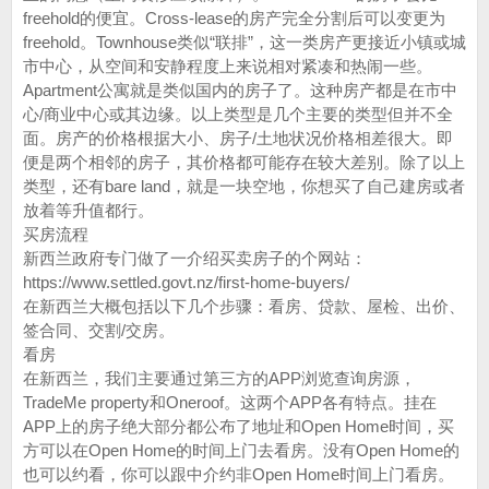
freehold的便宜。Cross-lease的房产完全分割后可以变更为
freehold。Townhouse类似“联排”，这一类房产更接近小镇或城
市中心，从空间和安静程度上来说相对紧凑和热闹一些。
Apartment公寓就是类似国内的房子了。这种房产都是在市中
心/商业中心或其边缘。以上类型是几个主要的类型但并不全
面。房产的价格根据大小、房子/土地状况价格相差很大。即
便是两个相邻的房子，其价格都可能存在较大差别。除了以上
类型，还有bare land，就是一块空地，你想买了自己建房或者
放着等升值都行。
买房流程
新西兰政府专门做了一介绍买卖房子的个网站：
https://www.settled.govt.nz/first-home-buyers/
在新西兰大概包括以下几个步骤：看房、贷款、屋检、出价、
签合同、交割/交房。
看房
在新西兰，我们主要通过第三方的APP浏览查询房源，
TradeMe property和Oneroof。这两个APP各有特点。挂在
APP上的房子绝大部分都公布了地址和Open Home时间，买
方可以在Open Home的时间上门去看房。没有Open Home的
也可以约看，你可以跟中介约非Open Home时间上门看房。