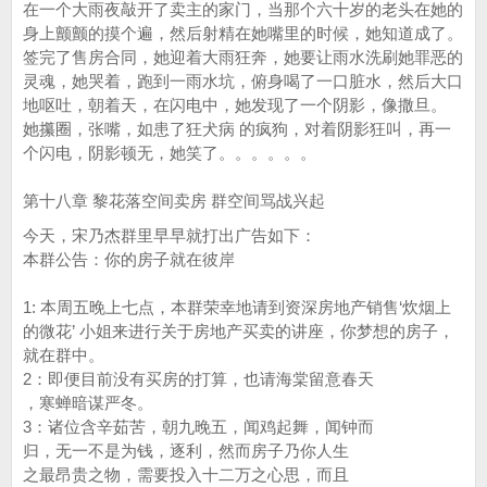
在一个大雨夜敲开了卖主的家门，当那个六十岁的老头在她的
身上颤颤的摸个遍，然后射精在她嘴里的时候，她知道成了。
签完了售房合同，她迎着大雨狂奔，她要让雨水洗刷她罪恶的
灵魂，她哭着，跑到一雨水坑，俯身喝了一口脏水，然后大口
地呕吐，朝着天，在闪电中，她发现了一个阴影，像撒旦。
她攥圈，张嘴，如患了狂犬病 的疯狗，对着阴影狂叫，再一
个闪电，阴影顿无，她笑了。。。。。。
第十八章 黎花落空间卖房 群空间骂战兴起
今天，宋乃杰群里早早就打出广告如下：
本群公告：你的房子就在彼岸
1: 本周五晚上七点，本群荣幸地请到资深房地产销售‘炊烟上
的微花’ 小姐来进行关于房地产买卖的讲座，你梦想的房子，
就在群中。
2：即便目前没有买房的打算，也请海棠留意春天
，寒蝉暗谋严冬。
3：诸位含辛茹苦，朝九晚五，闻鸡起舞，闻钟而
归，无一不是为钱，逐利，然而房子乃你人生
之最昂贵之物，需要投入十二万之心思，而且