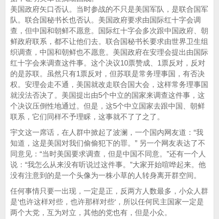
美国政府矢口否认。当时参战的不只是美国军队，是联合国军
队。联合国秘书长也否认。美国政府要求由国际红十字会调
查，但中国和朝鲜不愿意。国际红十字会多次跟中国政府、朝
鲜政府联系，都不让他们去。联合国秘书长要求由世界卫生组
织调查，中国和朝鲜也不愿意。美国政府在安理会提出由国际
红十字会来调查这件事。这个决议10票赞成、1票反对，反对
的是苏联。虽然只有1票反对，但苏联是常务理事国，有否决
权。安理会走不通，美国就改走联合国大会，这样常务理事国
就没法否决了。美国提出由5个中立的国家来调查这件事，这
个决议压倒性地通过。但是，这5个中立国家去跟中国、朝鲜
联系，它们同样不予理睬，这事就不了了之了。
宇文这一席话，在人群中掀起了波澜，一个国内网友道：“我
知道，这是美国对我们偷偷犯下的罪。” 另一个网友表达了不
同意见：“当时美国要求调查，但是中国不同意。”还有一个人
说：“我怎么从来没有听说过这件事。”大家开始喧哗起来。他
没有注意到的是一个头像为一株小草的人转身离开群空间。
任何事情只要一出现，一定是正，反两方人数最多，小众人群
是‘也许这样对些，也许那样对些‘，所以任何民主国家一定是
两个大党，互为对立，其他的党也有，但是小众。