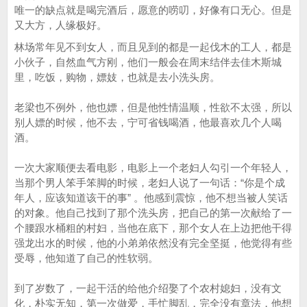
唯一的缺点就是喝完酒后，愿意的唠叨，好像有口无心。但是
又大方，人缘极好。
林场常年见不到女人，而且见到的都是一起伐木的工人，都是
小伙子，自然血气方刚，他们一般会在周末结伴去佳木斯城
里，吃饭，购物，嫖妓，也就是去小洗头房。
老梁也不例外，他也嫖，但是他性情温顺，性欲不太强，所以
别人嫖的时候，他不去，宁可省钱喝酒，他最喜欢几个人喝
酒。
一次大家顺便去看电影，电影上一个老妇人勾引一个年轻人，
当那个男人笨手笨脚的时候，老妇人说了一句话：“你是个成
年人，应该知道该干的事” 。他感到震惊，他不想当被人笑话
的对象。他自己找到了那个洗头房，把自己的第一次献给了一
个腰跟水桶粗的村妇，当他在底下，那个女人在上边把他干得
强龙出水的时候，他的小弟弟依然没有完全坚挺，他觉得有些
受辱，他知道了自己的性软弱。
到了岁数了，一起干活的给他介绍娶了个农村媳妇，没有文
化，朴实无知，第一次做爱，手忙脚乱，完全没有章法，他想