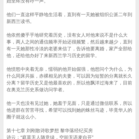
始至终没有哼一声。
他们一直这样平静地生活着，直到有一天她被组织公派二年到
新西兰读书。
他依然傻乎乎地研究着历史，没有女人对他来说不是什么大
事，两人之间的通信频率开始还很频繁，然后越来越少，直到
有一天她那性冷淡的老婆来信了，告诉他要离婚，家产全部给
他，还给他办好了来新西兰学习历史的留学。
他愤怒中夹着无奈，懦弱的他开始倔强，他想问个为什么，为
什么同床共振，赤裸相见的夫妻，可以因为短暂的分离就长久
分离？留学历史又是他最喜欢的，所以他飘洋过海来了，目前
在奥克兰历史系做访问学者。
他一天也没有见过她，她羞于见面，只是通过微信联系，所以
他进群在苦苦寻找，希望可以找到她的蛛丝马迹，毕竟华人的
圈子就这么小。
第十七章 刘刚散诗歌梦想 黎华落经纪买房
诗云：“庭草无人随意绿，空间无语麦自开”