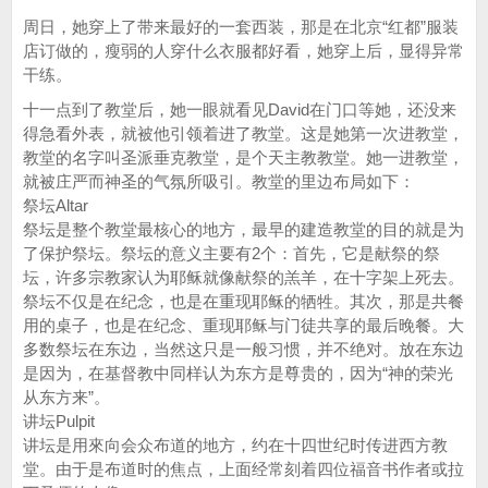
周日，她穿上了带来最好的一套西装，那是在北京“红都”服装
店订做的，瘦弱的人穿什么衣服都好看，她穿上后，显得异常
干练。
十一点到了教堂后，她一眼就看见David在门口等她，还没来
得急看外表，就被他引领着进了教堂。这是她第一次进教堂，
教堂的名字叫圣派垂克教堂，是个天主教教堂。她一进教堂，
就被庄严而神圣的气氛所吸引。教堂的里边布局如下：
祭坛Altar
祭坛是整个教堂最核心的地方，最早的建造教堂的目的就是为
了保护祭坛。祭坛的意义主要有2个：首先，它是献祭的祭
坛，许多宗教家认为耶稣就像献祭的羔羊，在十字架上死去。
祭坛不仅是在纪念，也是在重现耶稣的牺牲。其次，那是共餐
用的桌子，也是在纪念、重现耶稣与门徒共享的最后晚餐。大
多数祭坛在东边，当然这只是一般习惯，并不绝对。放在东边
是因为，在基督教中同样认为东方是尊贵的，因为“神的荣光
从东方来”。
讲坛Pulpit
讲坛是用來向会众布道的地方，约在十四世纪时传进西方教
堂。由于是布道时的焦点，上面经常刻着四位福音书作者或拉