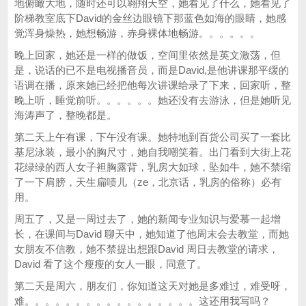
地俯瞰大地，随时还可以翱翔天空，她看见了什么，她看见了
阶梯教室底下David的金丝边眼镜下那蓝色如海的眼睛，她感
觉浑身燥热，她想畅游，赤身裸体地畅游。。。。。。
晚上回家，她还是一样的做饭，空间里依然是英文激荡，但
是，说话的已不是电视播音员，而是David,是他讲课那平缓的
语调在播，原来她已经把他每次讲课给录了下来，回家听，整
晚上听，睡觉前听。。。。。。她还没有去游泳，但是她听见
海涛声了，整晚都是。
第二天上午有课，下午没有课。她特地到百货公司买了一套比
基尼泳装，最小的胸尺寸，她自我嘲笑着。出门看到大街上花
花绿绿的西人女子袒胸露背，乳房大如球，坠如牛，她不禁缩
了一下肩膀，天生扁啧儿（ze，北京话，乳房的俗称）必有
用。
周五了，又是一周过去了，她的新闻专业知识与爱慕一起增
长，在课间与David 聊天中，她知道了他周末会去教堂，而她
女朋友不信教，她不禁提出想跟David 周日去教堂的请求，
David 看了这个瘦瘦的女人一眼，同意了。
第二天是周六，朋友们，你知道这天对她是多难过，难受呀，
难。。。。。。。。。。。。。。。。。这还用我写吗？