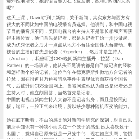
爆炸性地增长，她的语言能力在飞速发展，她和David的关系
呢?
这天上课，David讲到了新闻，关于新闻，其实东方与西方有
很大的不同比如中国的电视播音员选择。他讲到，和中国电视
节目的播音员不同，美国电视台的主持人不是靠长相和声音获
得主播位置，他们首先是记者，都是从记者开始一步步做起。
成为优秀记者之后才一点点从地方小台往全国性大台挪动。电
视台的主播们首先是记者（Reporter），然后才是主持人
（Anchor），我曾听过CBS晚间新闻主播丹．拉瑟（Dan
Rather）的一场演讲，他从头至尾讲的都是自己做记者的经验
和怎样做个好的记者。这位当年在德克萨斯州做地方台记者的
拉瑟，因在报道甘乃迪被暗杀事件中表现优秀而获得全国名
气，后被升到CBS全国网上。当被问道他认为自己是记者还是
主持人时，他立刻回答，当然首先是记者。
中国的电视台新闻主持人大都不是记者出身，而且是按照刻
板，端庄，一脸正气来出境，所以缺少那种随机应变的能力。
她在底下听着，不由的感觉他对新闻学研究的深刻，对自己以
前所学知识有一种狭小而关在一个笼子的感觉 她太喜欢这个
出国了，觉得自己原来就是一只笼中鸟，现在如崖头鹰，警惕