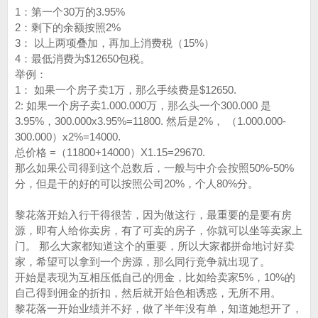
1：第一个30万的3.95%
2：剩下的余额按照2%
3： 以上两项叠加，再加上消费税（15%）
4：最低消费为$12650包税。
举例：
1： 如果一个房子卖1万，那么手续费是$12650.
2: 如果一个房子卖1.000.000万，那么头一个300.000 是
3.95%，300.000x3.95%=11800. 然后是2%， （1.000.000-
300.000）x2%=14000.
总价格 =（11800+14000）X1.15=29670.
那么如果公司得到这个总数后，一般与中介会按照50%-50%
分，但是干的好的可以按照公司20%，个人80%分。
黎花落开始入行干得很苦，因为做这行，最重要的是要有房
源，即有人给你卖房，有了可卖的房子，你就可以坐等卖家上
门。 那么大家都知道这个的重要，所以大家都拼命地讨好卖
家，希望可以拿到一个房源，那么同行竞争就出现了。
开始是表现为互相压低自己的佣金，比如给卖家5%，10%的
自己得到佣金的折扣，然后就开始色相诱惑，无所不用。
黎花落一开始业绩并不好，做了半年没有单，知道她想开了，