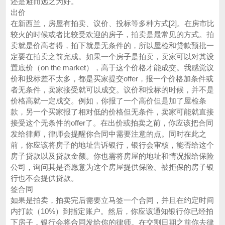
还是避而远之为好。
出价
在新西兰，房屋有拍卖、议价、投标等多种方式[2]。在房市比
较火的时候或者比较受欢迎的房子，拍卖是最常见的方式。拍
卖就是价高者得，拍下就是无条件的，所以屋检和贷款预批一
定要在拍卖之前完成。如果一个房子是拍卖，卖家可以对其设
置底价（on the market），高于这个价格才能成交。我感觉议
价和投标差不太多，都是买家提交offer，报一个价格加条件或
者无条件，卖家接受就可以成交。议价和投标的时候，并不是
价格高就一定成交。例如，你报了一个高价但是加了屋检条
款，另一个买家报了相对低的价格但无条件，卖家可能就直接
接受这个无条件的offer了。在出价或拍卖之前，你应该把合同
发给律师，律师会提醒你合同中需要注意的点。同时在此之
前，你应该将房子的地址告诉银行，银行会审核，能否给这个
房子贷款以及贷款金额。你也需将房屋的地址和情况报给保险
公司，询问其是否愿意为这个房屋提供保险。被拒保的房子银
行也不会提供贷款。
签合同
如果是拍卖，拍卖完后需要立马签一个合同，并且在约定时间
内打款（10%）到指定账户。然后，你应该通知银行你已经拍
下房子，银行会将合同发给你的律师。在交割日期之前你去律