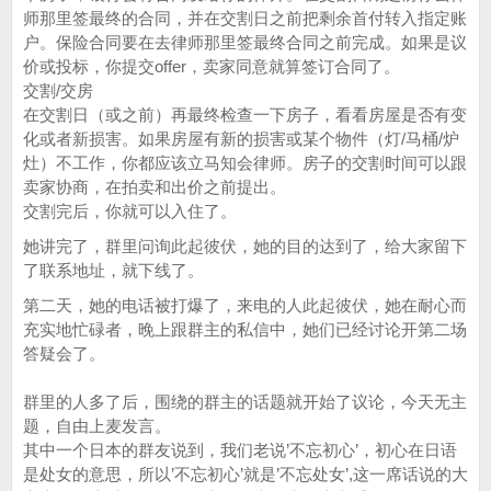
师那里签最终的合同，并在交割日之前把剩余首付转入指定账
户。保险合同要在去律师那里签最终合同之前完成。如果是议
价或投标，你提交offer，卖家同意就算签订合同了。
交割/交房
在交割日（或之前）再最终检查一下房子，看看房屋是否有变
化或者新损害。如果房屋有新的损害或某个物件（灯/马桶/炉
灶）不工作，你都应该立马知会律师。房子的交割时间可以跟
卖家协商，在拍卖和出价之前提出。
交割完后，你就可以入住了。
她讲完了，群里问询此起彼伏，她的目的达到了，给大家留下
了联系地址，就下线了。
第二天，她的电话被打爆了，来电的人此起彼伏，她在耐心而
充实地忙碌者，晚上跟群主的私信中，她们已经讨论开第二场
答疑会了。
群里的人多了后，围绕的群主的话题就开始了议论，今天无主
题，自由上麦发言。
其中一个日本的群友说到，我们老说’不忘初心’，初心在日语
是处女的意思，所以’不忘初心’就是’不忘处女’,这一席话说的大