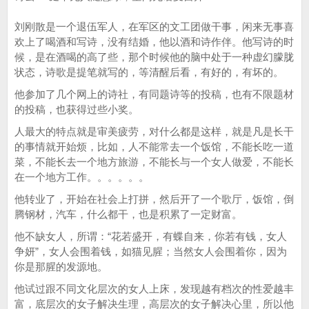
刘刚散是一个退伍军人，在军区的文工团做干事，闲来无事喜
欢上了喝酒和写诗，没有结婚，他以酒和诗作伴。他写诗的时
候，是在酒喝的高了些，那个时候他的脑中处于一种虚幻朦胧
状态，诗歌是提笔就写的，等清醒后看，有好的，有坏的。
他参加了几个网上的诗社，有同题诗等的投稿，也有不限题材
的投稿，也获得过些小奖。
人最大的特点就是审美疲劳，对什么都是这样，就是凡是长干
的事情就开始烦，比如，人不能常去一个饭馆，不能长吃一道
菜，不能长去一个地方旅游，不能长与一个女人做爱，不能长
在一个地方工作。。。。。。
他转业了，开始在社会上打拼，然后开了一个歌厅，饭馆，倒
腾钢材，汽车，什么都干，也是积累了一定财富。
他不缺女人，所谓：“花若盛开，有蝶自来，你若有钱，女人
争妍”，女人会围着钱，如猫见腥；当然女人会围着你，因为
你是那腥的发源地。
他试过跟不同文化层次的女人上床，发现越有档次的性爱越丰
富，底层次的女子解决生理，高层次的女子解决心里，所以他