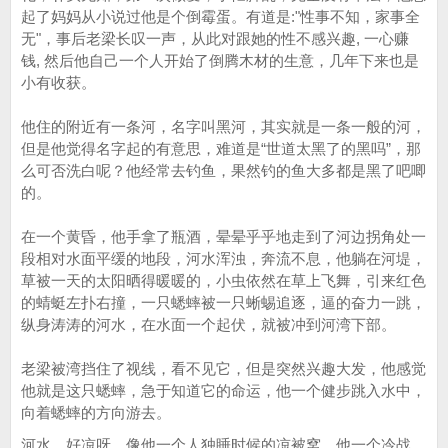
起了妈妈从小说过他是个倒霉蛋。有道是:"性事不知，家事全
无"，事后老梁长叹一声，从此对跟她的性不感兴趣, 一心赚
钱, 然后他自己一个人开始了倒腾木材的生意，几年下来也是
小有收获。
他住的附近有一条河，名字叫黑河，其实就是一条一般的河，
但是他觉得名字起的有意思，难道是“世道太黑了的黑吗”，那
么可否洗白呢？他经常去钓鱼，果然钓的鱼大多都是黑了吧唧
的。
在一个黄昏，他手拿了瓶酒，晕晕乎乎地走到了河边拐角处一
段相对水面平缓的地段，河水浑浊，奔流不息，他躺在河堤，
草被一天的太阳晒得暖暖的，小虫依然在草上飞舞，引来红色
的蜻蜓左扑右撞，一只蟋蟀被一只蜥蜴追逐，逼的奋力一跳，
纵身涛涛的河水，在水面一个起伏，就被冲到河湾下部。
老梁被湾挡住了视线，看不见它，但是突然兴趣大发，他感觉
他就是这只蟋蟀，急于知道它的命运，他一个健步跳入水中，
向着蟋蟀的方向游去。
河水，好凉呀，像他一个人独睡时候的凉被窝，他一个冷战，