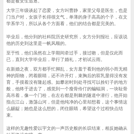
都是被女生追逐。
大学三年级谈起了恋爱，女方叫曹静，家里父母是医生，也是
门当户对，女孩子长得很文气，单薄的身子高高的个子，在文
学系学习，所以从各个方面看，他们的结合都是完美的。
毕业后，他分到的社科院历史研究所，女方分到报社，应该说
他的历史到这里是一帆风顺的。
至于性，他们虽然在上学期间牵过手，接过吻，但是仅此而
已，直到大学毕业后，举行了婚礼，才初试云雨。
在新婚之夜，双方都手忙脚乱，女方羞于看到他的弱小而无精
神的阳物，闭着眼睛，还不许开灯，束胸后的双乳显得没有发
育，手摸着没有隆起感。如攀岩时到处寻找可以拴钉子的地方
般，他终于进去了，感觉到一个瘦骨伶仃的蝙蝠洞，一块耻骨
高吊着，像一个门栓，在左右都是荆棘的隧道中潜行，他开始
指点江山，激荡山河，但是他纯净的心里却想着，这个事情这
么龌龊；她也是这么想的，闭住眼睛，希望这个过程快点结
束。
这样的无趣性爱以宇文的一声历史般的长叹结束，相反她确从