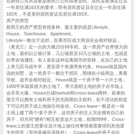
在新西兰买房需要是新西兰公民或者居民。居民需要满足过去
一年居住满183天的要求：即有居民签证且在过去一年居住满
183天，不是拿到居民签证后居住满183天。
房产的类型
新西兰的房产类型有很多种。最主要的就是Lifestyle、
House、Townhouse、Apartment。
Lifestyle一般位于远郊，距离市区或大商业区会相对较远，
（奥克兰）近一点的大概15分钟车程。这一类房产会带很大的
土地，面积以公顷计算，几公顷甚至10几公顷的土地，也就是
自带农场属性。有人喜欢这种远离闹市的安静，在自己的土地
上养几匹马或牛羊，甚至弄个鱼塘养鱼钓鱼。House就是国内
说的别墅，这一类房子一般位于郊区，围绕在小镇周边，离着
学校、超市会相对较近。House就是一个房子带一小片土地，
1000平米就算很大的土地了。带大面积土地的房子在市场上
会非常火爆。House分成freehold和cross-lease两种。前者的
屋主可以拥有土地和房子的无限期自主权利，在不违法的前提
下可以对房子或土地做任何改动。Cross-lease一般是在一块
土地上建了两个/多个房子，这些房子的主人完全拥有自己的
房子，但共同“拥有”/相互租赁这片土地，租期999年。Cross-
lease上的屋主想要在这片地上做任何事情都需要得到其他屋
主的同意（室内装修应该除外）。Cross-lease的房子会比