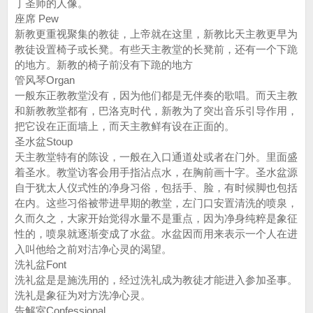
丁圣师的人像。
座席 Pew
新教更重视聚集的教徒，上帝就在这里，新教比天主教更早为
教徒设置椅子或长凳。有些天主教堂的长凳前，还有一个下跪
的地方。新教的椅子前没有下跪的地方
管风琴Organ
一般东正教教堂没有，因为他们都是无伴奏的歌唱。而天主教
和新教教堂都有，巴洛克时代，新教为了突出音乐引导作用，
把它设在正面墙上，而天主教鲜有设在正面的。
圣水盆Stoup
天主教堂特有的陈设，一般在入口通道处或者在门外。里面盛
着圣水。教堂访客会用手指沾点水，在胸前画十字。圣水盆源
自于犹太人仪式性的净身习俗，包括手、脸，有时候脚也包括
在内。这些习俗被带进早期的教堂，左门口安置清洗的喷泉，
久而久之，大家开始觉得水量不是重点，因为净身纯粹是象征
性的，喷泉就逐渐变成了水盆。水盆因而用来表示一个人在进
入叫他给之前对洁净心灵的渴望。
洗礼盆Font
洗礼盆是是施洗用的，经过洗礼成为教徒才能进入参加圣事。
洗礼是象征为对方洗净心灵。
告解室Confessional