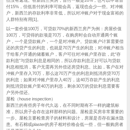
但没有返现。在新西兰买房，首付一般是20%，也可以申请首
付15%，但低首付的利率可能会高，返现也会少一些。对冲账
户，新西兰的存款利率非常低，所以对冲账户对于现金富裕的
人群特别有用[1]。
以一套价值100万，可贷款70%的新西兰房产为例：房屋价值
100万，可贷得的款项是70万，在购房时会自动开通两个账
户，一个是贷款账户，一个是对冲账户。贷款账户计算需要偿
还的房贷产生的利息，也就是70万产生的利息；对冲账户相当
于给客户开通的储蓄账户，客户可往对冲账户里存款，此“存
款利息”与贷款利息是相同的，所以存款利息正好可以与贷款
利息相抵消，客户无需再另外偿还房贷利息。比如，客户在对
冲账户里存入70万，那么这70万产生的利息则抵消房贷70万
的利息；如果对冲账户里存入40万，这40万存款产生的利息
则抵消贷款账户里40万的利息，剩余30万的贷款利息需要客
户另外偿还。
屋检（house inspection）
新西兰的有些房子年代久远，在不同时期有不一样的建筑标
准，所以房子会存在这样那样的问题。屋检是买房非常重要的
一步。屋检主要检查房子的材料和设计，房屋是否存在漏水隐
患。有石棉或plaster的房子相对价格会低一些，但一般购房者